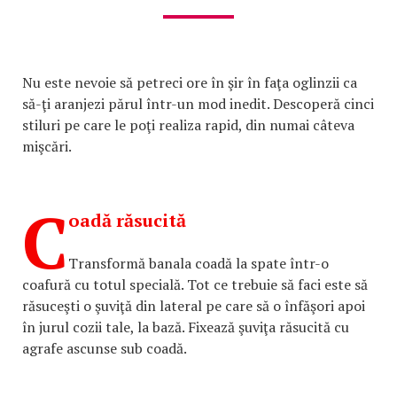
Nu este nevoie să petreci ore în şir în faţa oglinzii ca
să-ţi aranjezi părul într-un mod inedit. Descoperă cinci
stiluri pe care le poţi realiza rapid, din numai câteva
mişcări.
C
oadă răsucită
Transformă banala coadă la spate într-o
coafură cu totul specială. Tot ce trebuie să faci este să
răsuceşti o şuviţă din lateral pe care să o înfăşori apoi
în jurul cozii tale, la bază. Fixează şuviţa răsucită cu
agrafe ascunse sub coadă.