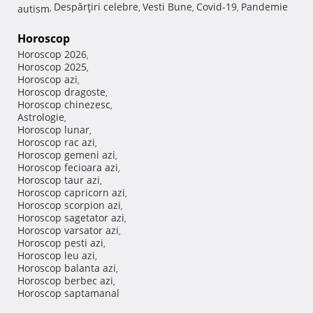
Despărţiri celebre
Vesti Bune
Covid-19
Pandemie
autism
,
,
,
,
Horoscop
Horoscop 2026
,
Horoscop 2025
,
Horoscop azi
,
Horoscop dragoste
,
Horoscop chinezesc
,
Astrologie
,
Horoscop lunar
,
Horoscop rac azi
,
Horoscop gemeni azi
,
Horoscop fecioara azi
,
Horoscop taur azi
,
Horoscop capricorn azi
,
Horoscop scorpion azi
,
Horoscop sagetator azi
,
Horoscop varsator azi
,
Horoscop pesti azi
,
Horoscop leu azi
,
Horoscop balanta azi
,
Horoscop berbec azi
,
Horoscop saptamanal