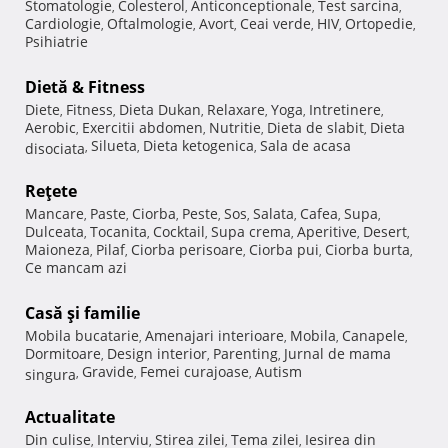
Stomatologie
Colesterol
Anticonceptionale
Test sarcina
,
,
,
,
Cardiologie
Oftalmologie
Avort
Ceai verde
HIV
Ortopedie
,
,
,
,
,
,
Psihiatrie
Dietă & Fitness
Diete
Fitness
Dieta Dukan
Relaxare
Yoga
Intretinere
,
,
,
,
,
,
Aerobic
Exercitii abdomen
Nutritie
Dieta de slabit
Dieta
,
,
,
,
Silueta
Dieta ketogenica
Sala de acasa
disociata
,
,
,
Reţete
Mancare
Paste
Ciorba
Peste
Sos
Salata
Cafea
Supa
,
,
,
,
,
,
,
,
Dulceata
Tocanita
Cocktail
Supa crema
Aperitive
Desert
,
,
,
,
,
,
Maioneza
Pilaf
Ciorba perisoare
Ciorba pui
Ciorba burta
,
,
,
,
,
Ce mancam azi
Casă şi familie
Mobila bucatarie
Amenajari interioare
Mobila
Canapele
,
,
,
,
Dormitoare
Design interior
Parenting
Jurnal de mama
,
,
,
Gravide
Femei curajoase
Autism
singura
,
,
,
Actualitate
Din culise
Interviu
Stirea zilei
Tema zilei
Iesirea din
,
,
,
,