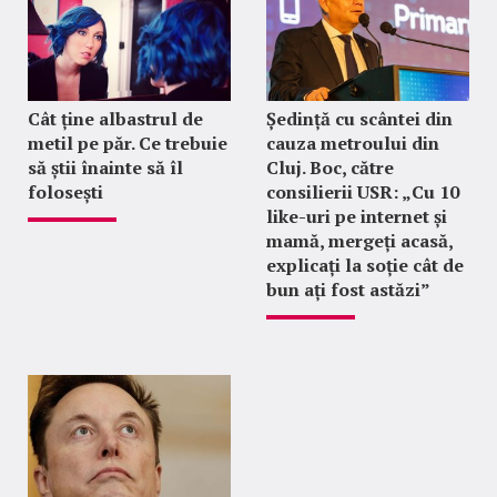
Cât ține albastrul de
Ședință cu scântei din
metil pe păr. Ce trebuie
cauza metroului din
să știi înainte să îl
Cluj. Boc, către
folosești
consilierii USR: „Cu 10
like-uri pe internet și
mamă, mergeți acasă,
explicați la soție cât de
bun ați fost astăzi”