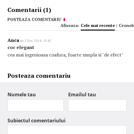
Comentarii (1)
POSTEAZA COMENTARIU
Afiseaza:
Cele mai recente
|
Cronol
Anca
pe 2 Dec 2014, 15:45
coc elegant
cea mai ingenioasa coafura, foarte simpla si "de efect"
Posteaza comentariu
Numele tau
Emailul tau
Subiectul comentariului