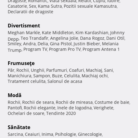
Dragoste
Romantic
Viata sexuala
Relatii
Cuplu
Iubire
,
,
,
,
,
,
Casatorie
Sex
Kama Sutra
Pozitii sexuale Kamasutra
,
,
,
,
Declaratii de dragoste
Divertisment
Meghan Markle
Kate Middleton
Kim Kardashian
Johnny
,
,
,
Teo Trandafir
Angelina Jolie
Dana Rogoz
Dani Otil
Depp
,
,
,
,
,
Smiley
Andra
Delia
Gina Pistol
Justin Bieber
Melania
,
,
,
,
,
Program TV
Program Pro TV
Program Antena 1
Trump
,
,
,
Frumuseţe
Păr
Rochii
Unghii
Parfumuri
Coafuri
Machiaj
Sani
,
,
,
,
,
,
,
Manichiura
Sampon
Buze
Celulita
Machiaj ochi
,
,
,
,
,
Tratament celulita
Salonul de acasa
,
Modă
Rochii
Rochii de seara
Rochii de mireasa
Costume de baie
,
,
,
,
Pantofi
Rochii elegante
Inele de logodna
Verighete
,
,
,
,
Ochelari de soare
Tendinte 2020
,
Sănătate
Sarcina
Ceaiuri
Inima
Psihologie
Ginecologie
,
,
,
,
,