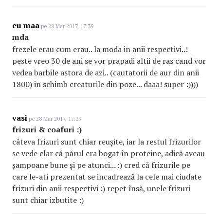
eu maa
pe 28 Mar 2017, 17:39
mda
frezele erau cum erau.. la moda in anii respectivi..!
peste vreo 30 de ani se vor prapadi altii de ras cand vor
vedea barbile astora de azi.. (cautatorii de aur din anii
1800) in schimb creaturile din poze... daaa! super :))))
vasi
pe 28 Mar 2017, 17:39
frizuri & coafuri :)
câteva frizuri sunt chiar reușite, iar la restul frizurilor
se vede clar că părul era bogat în proteine, adică aveau
șampoane bune și pe atunci... :) cred că frizurile pe
care le-ati prezentat se incadrează la cele mai ciudate
frizuri din anii respectivi :) repet însă, unele frizuri
sunt chiar izbutite :)