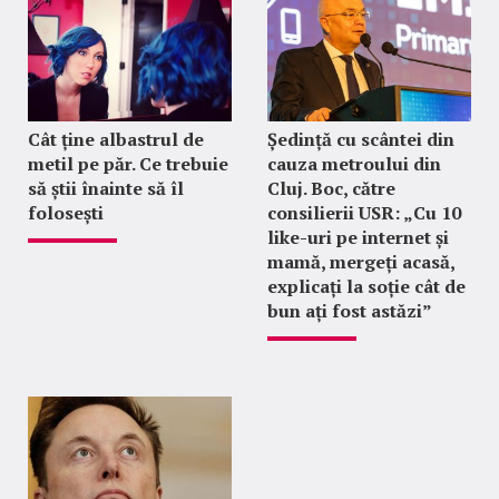
Cât ține albastrul de
Ședință cu scântei din
metil pe păr. Ce trebuie
cauza metroului din
să știi înainte să îl
Cluj. Boc, către
folosești
consilierii USR: „Cu 10
like-uri pe internet și
mamă, mergeți acasă,
explicați la soție cât de
bun ați fost astăzi”