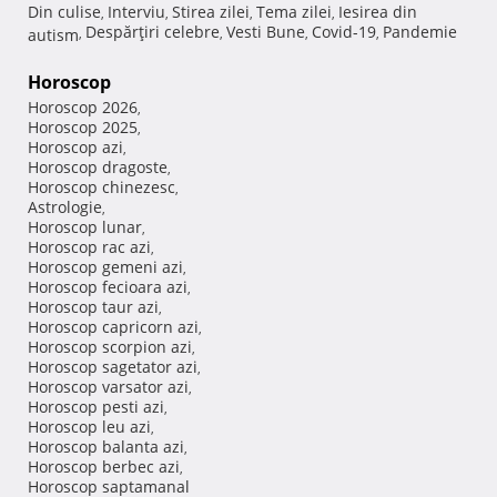
Din culise
Interviu
Stirea zilei
Tema zilei
Iesirea din
,
,
,
,
Despărţiri celebre
Vesti Bune
Covid-19
Pandemie
autism
,
,
,
,
Horoscop
Horoscop 2026
,
Horoscop 2025
,
Horoscop azi
,
Horoscop dragoste
,
Horoscop chinezesc
,
Astrologie
,
Horoscop lunar
,
Horoscop rac azi
,
Horoscop gemeni azi
,
Horoscop fecioara azi
,
Horoscop taur azi
,
Horoscop capricorn azi
,
Horoscop scorpion azi
,
Horoscop sagetator azi
,
Horoscop varsator azi
,
Horoscop pesti azi
,
Horoscop leu azi
,
Horoscop balanta azi
,
Horoscop berbec azi
,
Horoscop saptamanal