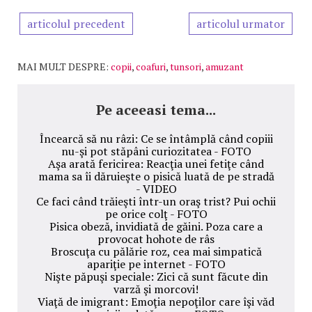
articolul precedent
articolul urmator
MAI MULT DESPRE:
copii
,
coafuri
,
tunsori
,
amuzant
Pe aceeasi tema...
Încearcă să nu râzi: Ce se întâmplă când copiii
nu-şi pot stăpâni curiozitatea - FOTO
Aşa arată fericirea: Reacţia unei fetiţe când
mama sa îi dăruieşte o pisică luată de pe stradă
- VIDEO
Ce faci când trăieşti într-un oraş trist? Pui ochii
pe orice colţ - FOTO
Pisica obeză, invidiată de găini. Poza care a
provocat hohote de râs
Broscuţa cu pălărie roz, cea mai simpatică
apariţie pe internet - FOTO
Nişte păpuşi speciale: Zici că sunt făcute din
varză şi morcovi!
Viaţă de imigrant: Emoţia nepoţilor care îşi văd