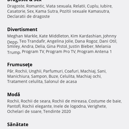
Dragoste
Romantic
Viata sexuala
Relatii
Cuplu
Iubire
,
,
,
,
,
,
Casatorie
Sex
Kama Sutra
Pozitii sexuale Kamasutra
,
,
,
,
Declaratii de dragoste
Divertisment
Meghan Markle
Kate Middleton
Kim Kardashian
Johnny
,
,
,
Teo Trandafir
Angelina Jolie
Dana Rogoz
Dani Otil
Depp
,
,
,
,
,
Smiley
Andra
Delia
Gina Pistol
Justin Bieber
Melania
,
,
,
,
,
Program TV
Program Pro TV
Program Antena 1
Trump
,
,
,
Frumuseţe
Păr
Rochii
Unghii
Parfumuri
Coafuri
Machiaj
Sani
,
,
,
,
,
,
,
Manichiura
Sampon
Buze
Celulita
Machiaj ochi
,
,
,
,
,
Tratament celulita
Salonul de acasa
,
Modă
Rochii
Rochii de seara
Rochii de mireasa
Costume de baie
,
,
,
,
Pantofi
Rochii elegante
Inele de logodna
Verighete
,
,
,
,
Ochelari de soare
Tendinte 2020
,
Sănătate