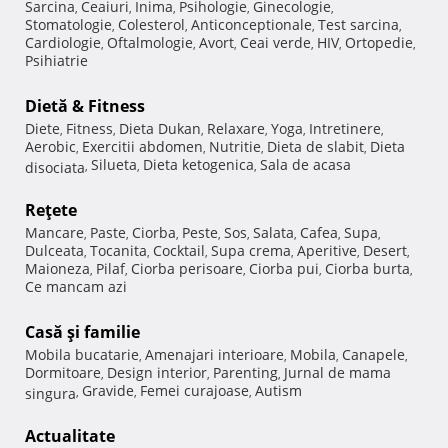
Sarcina
Ceaiuri
Inima
Psihologie
Ginecologie
,
,
,
,
,
Stomatologie
Colesterol
Anticonceptionale
Test sarcina
,
,
,
,
Cardiologie
Oftalmologie
Avort
Ceai verde
HIV
Ortopedie
,
,
,
,
,
,
Psihiatrie
Dietă & Fitness
Diete
Fitness
Dieta Dukan
Relaxare
Yoga
Intretinere
,
,
,
,
,
,
Aerobic
Exercitii abdomen
Nutritie
Dieta de slabit
Dieta
,
,
,
,
Silueta
Dieta ketogenica
Sala de acasa
disociata
,
,
,
Reţete
Mancare
Paste
Ciorba
Peste
Sos
Salata
Cafea
Supa
,
,
,
,
,
,
,
,
Dulceata
Tocanita
Cocktail
Supa crema
Aperitive
Desert
,
,
,
,
,
,
Maioneza
Pilaf
Ciorba perisoare
Ciorba pui
Ciorba burta
,
,
,
,
,
Ce mancam azi
Casă şi familie
Mobila bucatarie
Amenajari interioare
Mobila
Canapele
,
,
,
,
Dormitoare
Design interior
Parenting
Jurnal de mama
,
,
,
Gravide
Femei curajoase
Autism
singura
,
,
,
Actualitate