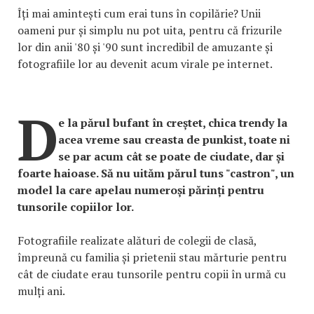
Îți mai amintești cum erai tuns în copilărie? Unii
oameni pur și simplu nu pot uita, pentru că frizurile
lor din anii '80 și '90 sunt incredibil de amuzante și
fotografiile lor au devenit acum virale pe internet.
D
e la părul bufant în creștet, chica trendy la
acea vreme sau creasta de punkist, toate ni
se par acum cât se poate de ciudate, dar și
foarte haioase. Să nu uităm părul tuns "castron", un
model la care apelau numeroși părinți pentru
tunsorile copiilor lor.
Fotografiile realizate alături de colegii de clasă,
împreună cu familia și prietenii stau mărturie pentru
cât de ciudate erau tunsorile pentru copii în urmă cu
mulți ani.