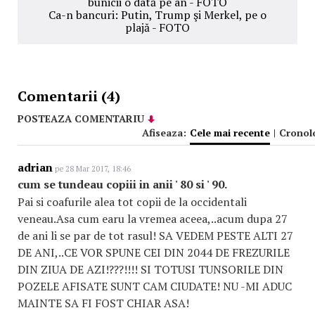
bunicii o dată pe an - FOTO
Ca-n bancuri: Putin, Trump şi Merkel, pe o
plajă - FOTO
Comentarii (4)
POSTEAZA COMENTARIU
Afiseaza:
Cele mai recente
|
Cronol
adrian
pe 28 Mar 2017, 18:46
cum se tundeau copiii in anii ' 80 si ' 90.
Pai si coafurile alea tot copii de la occidentali
veneau.Asa cum earu la vremea aceea,..acum dupa 27
de ani li se par de tot rasul! SA VEDEM PESTE ALTI 27
DE ANI,..CE VOR SPUNE CEI DIN 2044 DE FREZURILE
DIN ZIUA DE AZI!???!!!! SI TOTUSI TUNSORILE DIN
POZELE AFISATE SUNT CAM CIUDATE! NU -MI ADUC
MAINTE SA FI FOST CHIAR ASA!