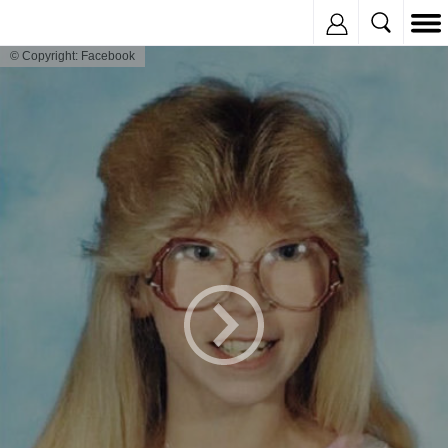
Inregistreaza
© Copyright: Facebook