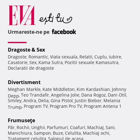
Urmareste-ne pe
Dragoste & Sex
Dragoste
Romantic
Viata sexuala
Relatii
Cuplu
Iubire
,
,
,
,
,
,
Casatorie
Sex
Kama Sutra
Pozitii sexuale Kamasutra
,
,
,
,
Declaratii de dragoste
Divertisment
Meghan Markle
Kate Middleton
Kim Kardashian
Johnny
,
,
,
Teo Trandafir
Angelina Jolie
Dana Rogoz
Dani Otil
Depp
,
,
,
,
,
Smiley
Andra
Delia
Gina Pistol
Justin Bieber
Melania
,
,
,
,
,
Program TV
Program Pro TV
Program Antena 1
Trump
,
,
,
Frumuseţe
Păr
Rochii
Unghii
Parfumuri
Coafuri
Machiaj
Sani
,
,
,
,
,
,
,
Manichiura
Sampon
Buze
Celulita
Machiaj ochi
,
,
,
,
,
Tratament celulita
Salonul de acasa
,