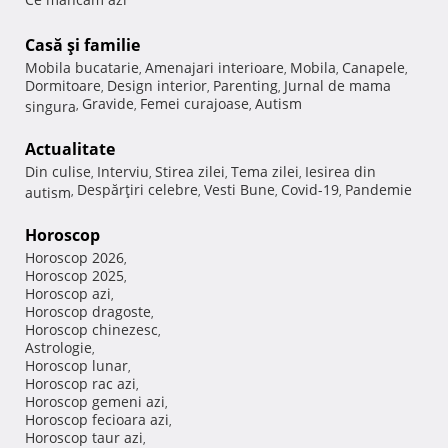
Casă şi familie
Mobila bucatarie
Amenajari interioare
Mobila
Canapele
,
,
,
,
Dormitoare
Design interior
Parenting
Jurnal de mama
,
,
,
Gravide
Femei curajoase
Autism
singura
,
,
,
Actualitate
Din culise
Interviu
Stirea zilei
Tema zilei
Iesirea din
,
,
,
,
Despărţiri celebre
Vesti Bune
Covid-19
Pandemie
autism
,
,
,
,
Horoscop
Horoscop 2026
,
Horoscop 2025
,
Horoscop azi
,
Horoscop dragoste
,
Horoscop chinezesc
,
Astrologie
,
Horoscop lunar
,
Horoscop rac azi
,
Horoscop gemeni azi
,
Horoscop fecioara azi
,
Horoscop taur azi
,