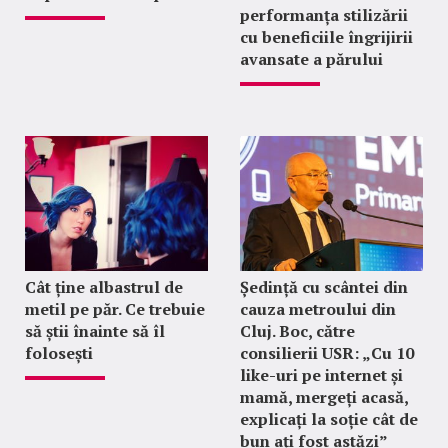
performanța stilizării
cu beneficiile îngrijirii
avansate a părului
Cât ține albastrul de
Ședință cu scântei din
metil pe păr. Ce trebuie
cauza metroului din
să știi înainte să îl
Cluj. Boc, către
folosești
consilierii USR: „Cu 10
like-uri pe internet și
mamă, mergeți acasă,
explicați la soție cât de
bun ați fost astăzi”