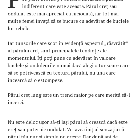
indiferent care este aceasta. Părul creț sau
ondulat este mai apreciat ca niciodată, iar tot mai
multe femei învață să se bucure cu adevărat de buclele
lor rebele.
Iar tunsorile care scot în evidență aspectul „răsvrătit”
al părului creț sunt principalele tendințe ale
momentului. Îți poți pune cu adevărat în valoare
buclele și onduleurile numai dacă alegi o tunsoare care
să se potrivească cu textura părului, nu una care
încearcă să o estompeze.
Părul creț lung este un trend major pe care merită să-l
încerci.
Nu este deloc ușor să-ți lași părul să crească dacă este
creț sau puternic ondulat. Vei avea inițial senzația că
părul tău pur și simplu nu crește. Dar după ani de