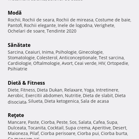
Modă
Rochii
Rochii de seara
Rochii de mireasa
Costume de baie
,
,
,
,
Pantofi
Rochii elegante
Inele de logodna
Verighete
,
,
,
,
Ochelari de soare
Tendinte 2020
,
Sănătate
Sarcina
Ceaiuri
Inima
Psihologie
Ginecologie
,
,
,
,
,
Stomatologie
Colesterol
Anticonceptionale
Test sarcina
,
,
,
,
Cardiologie
Oftalmologie
Avort
Ceai verde
HIV
Ortopedie
,
,
,
,
,
,
Psihiatrie
Dietă & Fitness
Diete
Fitness
Dieta Dukan
Relaxare
Yoga
Intretinere
,
,
,
,
,
,
Aerobic
Exercitii abdomen
Nutritie
Dieta de slabit
Dieta
,
,
,
,
Silueta
Dieta ketogenica
Sala de acasa
disociata
,
,
,
Reţete
Mancare
Paste
Ciorba
Peste
Sos
Salata
Cafea
Supa
,
,
,
,
,
,
,
,
Dulceata
Tocanita
Cocktail
Supa crema
Aperitive
Desert
,
,
,
,
,
,
Maioneza
Pilaf
Ciorba perisoare
Ciorba pui
Ciorba burta
,
,
,
,
,
Ce mancam azi