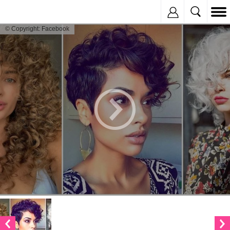
Inregistreaza
© Copyright: Facebook