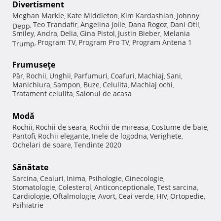
Divertisment
Meghan Markle
Kate Middleton
Kim Kardashian
Johnny
,
,
,
Teo Trandafir
Angelina Jolie
Dana Rogoz
Dani Otil
Depp
,
,
,
,
,
Smiley
Andra
Delia
Gina Pistol
Justin Bieber
Melania
,
,
,
,
,
Program TV
Program Pro TV
Program Antena 1
Trump
,
,
,
Frumuseţe
Păr
Rochii
Unghii
Parfumuri
Coafuri
Machiaj
Sani
,
,
,
,
,
,
,
Manichiura
Sampon
Buze
Celulita
Machiaj ochi
,
,
,
,
,
Tratament celulita
Salonul de acasa
,
Modă
Rochii
Rochii de seara
Rochii de mireasa
Costume de baie
,
,
,
,
Pantofi
Rochii elegante
Inele de logodna
Verighete
,
,
,
,
Ochelari de soare
Tendinte 2020
,
Sănătate
Sarcina
Ceaiuri
Inima
Psihologie
Ginecologie
,
,
,
,
,
Stomatologie
Colesterol
Anticonceptionale
Test sarcina
,
,
,
,
Cardiologie
Oftalmologie
Avort
Ceai verde
HIV
Ortopedie
,
,
,
,
,
,
Psihiatrie