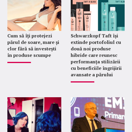
Cum să îți protejezi
Schwarzkopf Taft își
părul de soare, mare și
extinde portofoliul cu
clor fără să investești
două noi produse
în produse scumpe
hibride care reunesc
performanța stilizării
cu beneficiile îngrijirii
avansate a părului