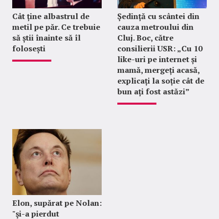
Cât ține albastrul de
Ședință cu scântei din
metil pe păr. Ce trebuie
cauza metroului din
să știi înainte să îl
Cluj. Boc, către
folosești
consilierii USR: „Cu 10
like-uri pe internet și
mamă, mergeți acasă,
explicați la soție cât de
bun ați fost astăzi”
Elon, supărat pe Nolan:
"şi-a pierdut