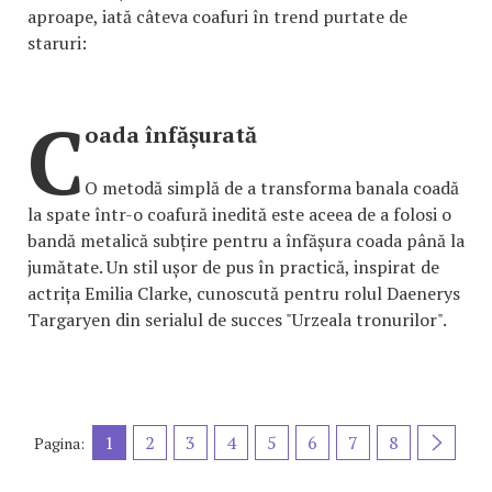
aproape, iată câteva coafuri în trend purtate de
staruri:
C
oada înfășurată
O metodă simplă de a transforma banala coadă
la spate într-o coafură inedită este aceea de a folosi o
bandă metalică subțire pentru a înfășura coada până la
jumătate. Un stil ușor de pus în practică, inspirat de
actrița Emilia Clarke, cunoscută pentru rolul Daenerys
Targaryen din serialul de succes "Urzeala tronurilor".
1
2
3
4
5
6
7
8
Pagina: