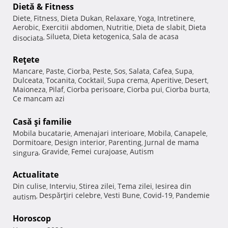
Dietă & Fitness
Diete
Fitness
Dieta Dukan
Relaxare
Yoga
Intretinere
,
,
,
,
,
,
Aerobic
Exercitii abdomen
Nutritie
Dieta de slabit
Dieta
,
,
,
,
Silueta
Dieta ketogenica
Sala de acasa
disociata
,
,
,
Reţete
Mancare
Paste
Ciorba
Peste
Sos
Salata
Cafea
Supa
,
,
,
,
,
,
,
,
Dulceata
Tocanita
Cocktail
Supa crema
Aperitive
Desert
,
,
,
,
,
,
Maioneza
Pilaf
Ciorba perisoare
Ciorba pui
Ciorba burta
,
,
,
,
,
Ce mancam azi
Casă şi familie
Mobila bucatarie
Amenajari interioare
Mobila
Canapele
,
,
,
,
Dormitoare
Design interior
Parenting
Jurnal de mama
,
,
,
Gravide
Femei curajoase
Autism
singura
,
,
,
Actualitate
Din culise
Interviu
Stirea zilei
Tema zilei
Iesirea din
,
,
,
,
Despărţiri celebre
Vesti Bune
Covid-19
Pandemie
autism
,
,
,
,
Horoscop