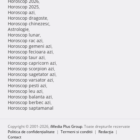
Horoscop 2026
,
Horoscop 2025
,
Horoscop azi
,
Horoscop dragoste
,
Horoscop chinezesc
,
Astrologie
,
Horoscop lunar
,
Horoscop rac azi
,
Horoscop gemeni azi
,
Horoscop fecioara azi
,
Horoscop taur azi
,
Horoscop capricorn azi
,
Horoscop scorpion azi
,
Horoscop sagetator azi
,
Horoscop varsator azi
,
Horoscop pesti azi
,
Horoscop leu azi
,
Horoscop balanta azi
,
Horoscop berbec azi
,
Horoscop saptamanal
Copyright © 2001-2026,
iMedia Plus Group
. Toate drepturile rezervate
Politica de confidențialitate
|
Termeni si conditii
|
Redacţia
|
Contact