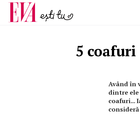
menopauză și când ar t
Carieră
la medic
Actualitate
5 coafuri
Având în v
dintre ele
coafuri... 
consideră 