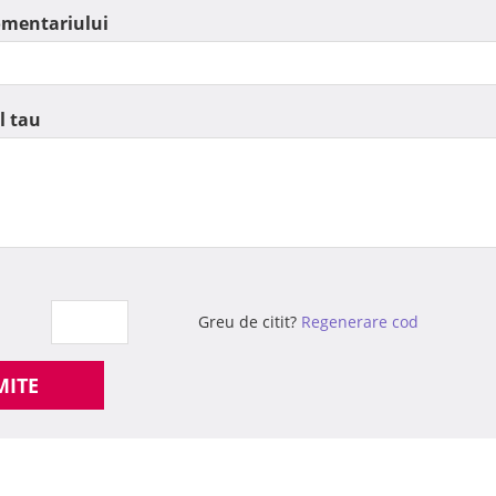
omentariului
l tau
Greu de citit?
Regenerare cod
MITE