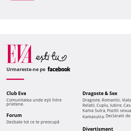
Urmareste-ne pe
Club Eva
Dragoste & Sex
Comunitatea unde eşti între
Dragoste
Romantic
Viat
,
,
prietene.
Relatii
Cuplu
Iubire
Cas
,
,
,
Kama Sutra
Pozitii sexu
,
Forum
Declaratii d
Kamasutra
,
Dezbate tot ce te preocupă
Divertisment