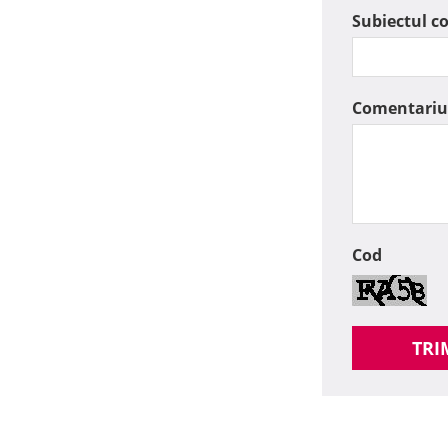
Subiectul c
Comentariu
Cod
TRI