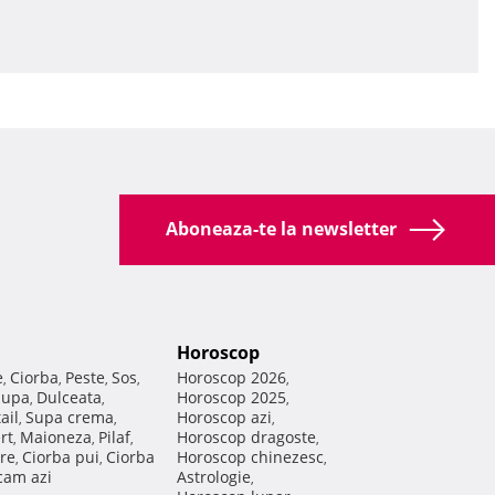
Aboneaza-te la newsletter
Horoscop
e
Ciorba
Peste
Sos
Horoscop 2026
,
,
,
,
,
Supa
Dulceata
Horoscop 2025
,
,
,
ail
Supa crema
Horoscop azi
,
,
,
rt
Maioneza
Pilaf
Horoscop dragoste
,
,
,
,
re
Ciorba pui
Ciorba
Horoscop chinezesc
,
,
,
am azi
Astrologie
,