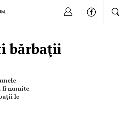
Nu ai cont?
Inregistreaza-
UM
i bărbaţii
 unele
t fi numite
baţii le