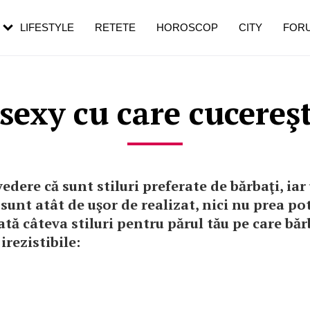
rebui să mergi
și 60 de ani. De ce te trezești mai des
pe măsură ce înaintezi în vârstă
LIFESTYLE
RETETE
HOROSCOP
CITY
FOR
 sexy cu care cucereşt
edere că sunt stiluri preferate de bărbaţi, iar
 sunt atât de uşor de realizat, nici nu prea po
Iată câteva stiluri pentru părul tău pe care băr
irezistibile: