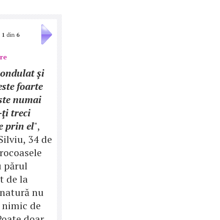
1
din
6
ere
ondulat şi
ste foarte
Este numai
ţi treci
e prin el
",
ilviu, 34 de
orocoasele
u părul
t de la
natură nu
 nimic de
Poate doar