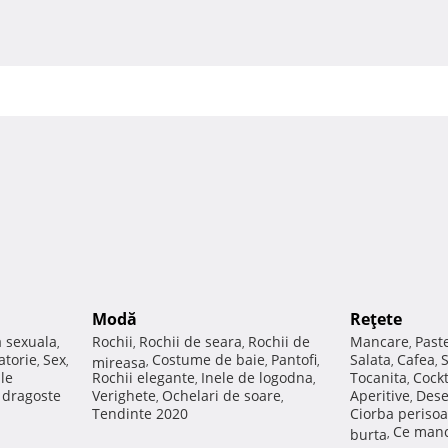
Modă
Reţete
a sexuala
Rochii
Rochii de seara
Rochii de
Mancare
Past
,
,
,
,
atorie
Sex
Costume de baie
Pantofi
Salata
Cafea
,
,
mireasa
,
,
,
,
,
ale
Rochii elegante
Inele de logodna
Tocanita
Cockt
,
,
,
e dragoste
Verighete
Ochelari de soare
Aperitive
Dese
,
,
,
Tendinte 2020
Ciorba perisoa
Ce manc
burta
,