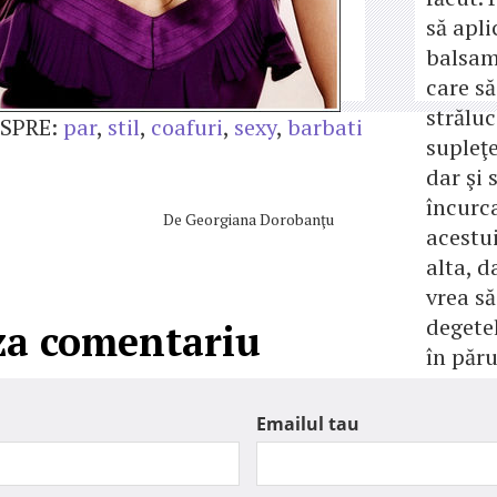
să apli
balsam
care să
străluc
SPRE:
par
,
stil
,
coafuri
,
sexy
,
barbati
supleţe
dar şi 
încurc
De
Georgiana Dorobanţu
acestu
alta, d
vrea s
degete
za comentariu
în păru
Emailul tau