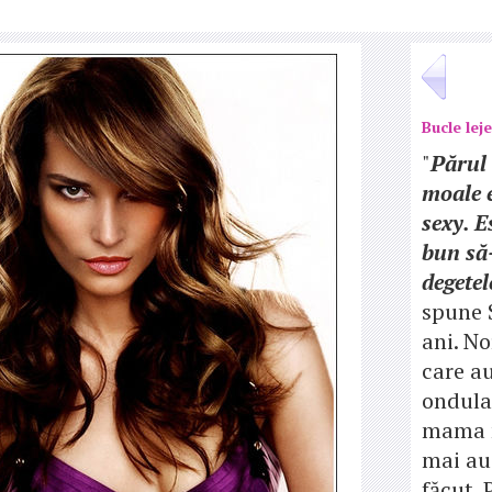
Bucle lej
"
Părul 
moale e
sexy. 
bun să-
degetel
spune S
ani. N
care a
ondula
mama 
mai au
făcut. 