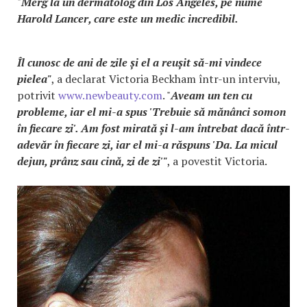
"
Merg la un dermatolog din Los Angeles, pe nume
Harold Lancer, care este un medic incredibil.
Îl cunosc de ani de zile și el a reușit să-mi vindece
pielea"
, a declarat Victoria Beckham într-un interviu,
potrivit
www.newbeauty.com
. "
Aveam un ten cu
probleme, iar el mi-a spus 'Trebuie să mănânci somon
în fiecare zi'. Am fost mirată și l-am întrebat dacă într-
adevăr în fiecare zi, iar el mi-a răspuns 'Da. La micul
dejun, prânz sau cină, zi de zi'"
, a povestit Victoria.