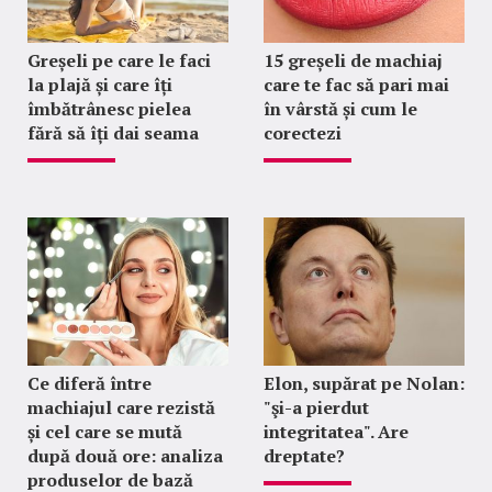
Greșeli pe care le faci
15 greșeli de machiaj
la plajă și care îți
care te fac să pari mai
îmbătrânesc pielea
în vârstă și cum le
fără să îți dai seama
corectezi
Ce diferă între
Elon, supărat pe Nolan:
machiajul care rezistă
"şi-a pierdut
și cel care se mută
integritatea". Are
după două ore: analiza
dreptate?
produselor de bază