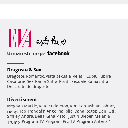
Urmareste-ne pe
Dragoste & Sex
Dragoste
Romantic
Viata sexuala
Relatii
Cuplu
Iubire
,
,
,
,
,
,
Casatorie
Sex
Kama Sutra
Pozitii sexuale Kamasutra
,
,
,
,
Declaratii de dragoste
Divertisment
Meghan Markle
Kate Middleton
Kim Kardashian
Johnny
,
,
,
Teo Trandafir
Angelina Jolie
Dana Rogoz
Dani Otil
Depp
,
,
,
,
,
Smiley
Andra
Delia
Gina Pistol
Justin Bieber
Melania
,
,
,
,
,
Program TV
Program Pro TV
Program Antena 1
Trump
,
,
,