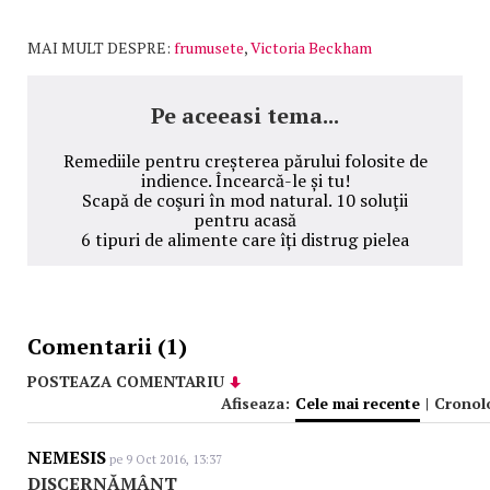
MAI MULT DESPRE:
frumusete
,
Victoria Beckham
Pe aceeasi tema...
Remediile pentru creșterea părului folosite de
indience. Încearcă-le și tu!
Scapă de coşuri în mod natural. 10 soluţii
pentru acasă
6 tipuri de alimente care îți distrug pielea
Comentarii (1)
POSTEAZA COMENTARIU
Afiseaza:
Cele mai recente
|
Cronol
NEMESIS
pe 9 Oct 2016, 13:37
DISCERNĂMÂNT