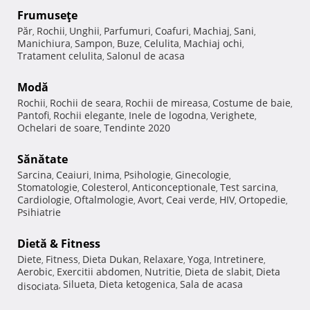
Frumuseţe
Păr
Rochii
Unghii
Parfumuri
Coafuri
Machiaj
Sani
,
,
,
,
,
,
,
Manichiura
Sampon
Buze
Celulita
Machiaj ochi
,
,
,
,
,
Tratament celulita
Salonul de acasa
,
Modă
Rochii
Rochii de seara
Rochii de mireasa
Costume de baie
,
,
,
,
Pantofi
Rochii elegante
Inele de logodna
Verighete
,
,
,
,
Ochelari de soare
Tendinte 2020
,
Sănătate
Sarcina
Ceaiuri
Inima
Psihologie
Ginecologie
,
,
,
,
,
Stomatologie
Colesterol
Anticonceptionale
Test sarcina
,
,
,
,
Cardiologie
Oftalmologie
Avort
Ceai verde
HIV
Ortopedie
,
,
,
,
,
,
Psihiatrie
Dietă & Fitness
Diete
Fitness
Dieta Dukan
Relaxare
Yoga
Intretinere
,
,
,
,
,
,
Aerobic
Exercitii abdomen
Nutritie
Dieta de slabit
Dieta
,
,
,
,
Silueta
Dieta ketogenica
Sala de acasa
disociata
,
,
,