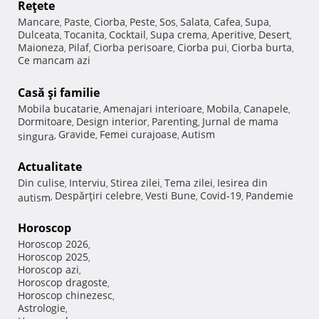
Reţete
Mancare
Paste
Ciorba
Peste
Sos
Salata
Cafea
Supa
,
,
,
,
,
,
,
,
Dulceata
Tocanita
Cocktail
Supa crema
Aperitive
Desert
,
,
,
,
,
,
Maioneza
Pilaf
Ciorba perisoare
Ciorba pui
Ciorba burta
,
,
,
,
,
Ce mancam azi
Casă şi familie
Mobila bucatarie
Amenajari interioare
Mobila
Canapele
,
,
,
,
Dormitoare
Design interior
Parenting
Jurnal de mama
,
,
,
Gravide
Femei curajoase
Autism
singura
,
,
,
Actualitate
Din culise
Interviu
Stirea zilei
Tema zilei
Iesirea din
,
,
,
,
Despărţiri celebre
Vesti Bune
Covid-19
Pandemie
autism
,
,
,
,
Horoscop
Horoscop 2026
,
Horoscop 2025
,
Horoscop azi
,
Horoscop dragoste
,
Horoscop chinezesc
,
Astrologie
,