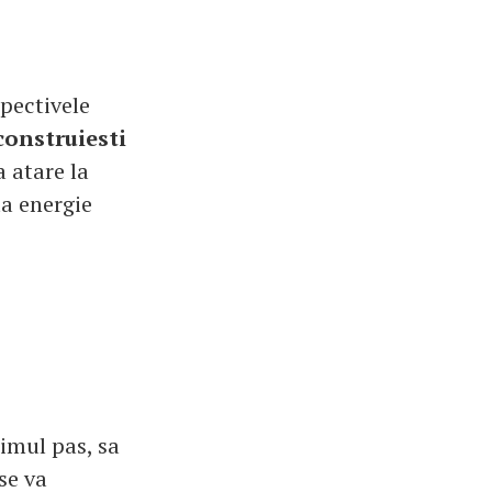
pectivele
construiesti
a atare la
ta energie
rimul pas, sa
se va