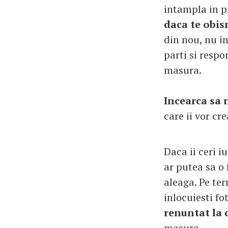
intampla in p
daca te obis
din nou, nu i
parti si respo
masura.
Incearca sa n
care ii vor cr
Daca ii ceri i
ar putea sa o 
aleaga. Pe ter
inlocuiesti fo
renuntat la
masura.