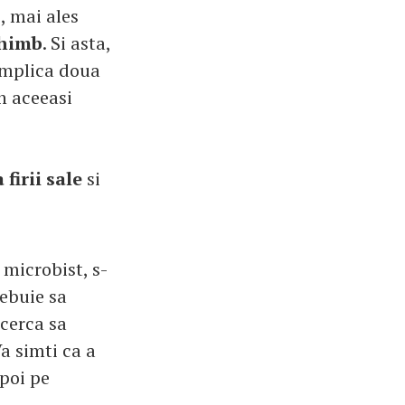
, mai ales
chimb
. Si asta,
 implica doua
in aceeasi
firii sale
si
 microbist, s-
rebuie sa
ncerca sa
Va simti ca a
apoi pe