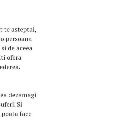
t te asteptai,
i o persoana
 si de aceea
ti ofera
rederea.
utea dezamagi
uferi. Si
 poata face