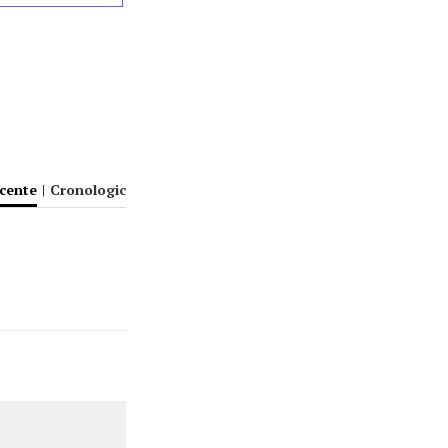
ecente
|
Cronologic