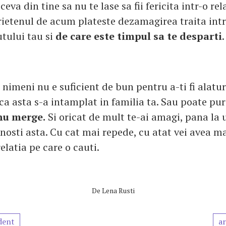
eva din tine sa nu te lase sa fii fericita intr-o rel
rietenul de acum plateste dezamagirea traita intr-
utului tau si
de care este timpul sa te desparti
.
 nimeni nu e suficient de bun pentru a-ti fi alatur
ca asta s-a intamplat in familia ta. Sau poate pur
 nu merge.
Si oricat de mult te-ai amagi, pana la 
unosti asta. Cu cat mai repede, cu atat vei avea m
relatia pe care o cauti.
De
Lena Rusti
dent
ar