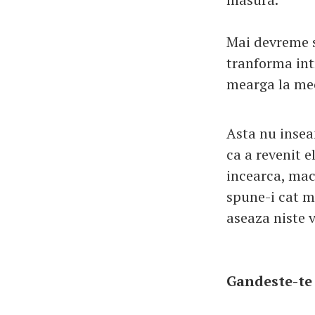
Mai devreme s
tranforma int
mearga la mec
Asta nu insea
ca a revenit e
incearca, maca
spune-i cat m
aseaza niste 
Gandeste-te 