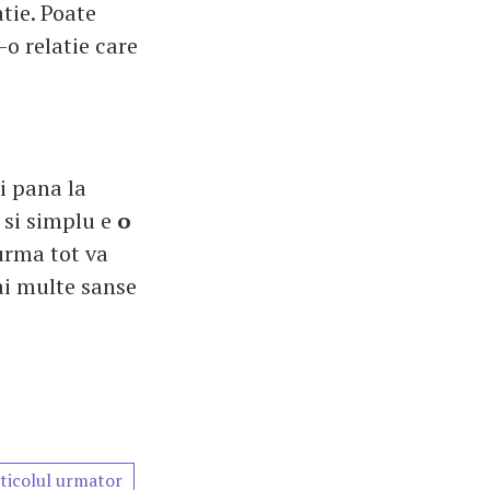
atie. Poate
o relatie care
i pana la
 si simplu e
o
urma tot va
ai multe sanse
ticolul urmator