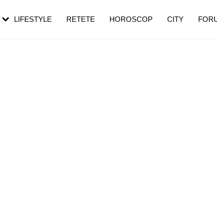
rezești mai des
Cât durează, cum te pregătești și cât
i în vârstă
de dureroasă este investigația
LIFESTYLE
RETETE
HOROSCOP
CITY
FOR