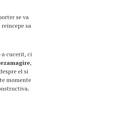
porter se va
 reincepe sa
a cucerit, ci
ezamagire
,
despre el si
ste momente
onstructiva.