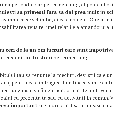
rima perioada, dar pe termen lung, el poate obosi
nuiesti sa primesti fara sa dai prea mult in s
nseamna ca se schimba, ci ca e epuizat. O relatie
nsabilitatea reusitei unei relatii e a amandorura 
u ceri de la un om lucruri care sunt impotriva 
ea tensiuni sau frustrari pe termen lung.
ubitului tau sa renunte la meciuri, desi stii ca e un
faca, pentru ca e indragostit de tine si simte ca t
men lung insa, va fi nefericit, oricat de mult vei i
tbalul cu prezenta ta sau cu activitati in comun. 
 ceva important
si e indreptatit sa primeasca in