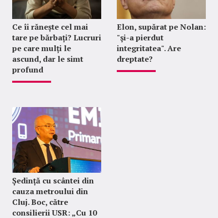
Ce îi rănește cel mai
Elon, supărat pe Nolan:
tare pe bărbați? Lucruri
"şi-a pierdut
pe care mulți le
integritatea". Are
ascund, dar le simt
dreptate?
profund
Ședință cu scântei din
cauza metroului din
Cluj. Boc, către
consilierii USR: „Cu 10