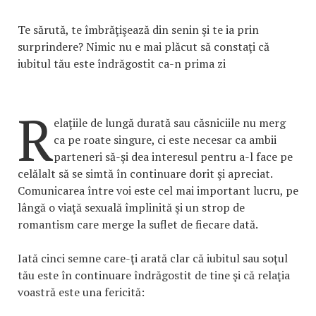
Te sărută, te îmbrăţişează din senin şi te ia prin
surprindere? Nimic nu e mai plăcut să constaţi că
iubitul tău este îndrăgostit ca-n prima zi
R
elaţiile de lungă durată sau căsniciile nu merg
ca pe roate singure, ci este necesar ca ambii
parteneri să-şi dea interesul pentru a-l face pe
celălalt să se simtă în continuare dorit şi apreciat.
Comunicarea între voi este cel mai important lucru, pe
lângă o viaţă sexuală împlinită şi un strop de
romantism care merge la suflet de fiecare dată.
Iată cinci semne care-ţi arată clar că iubitul sau soţul
tău este în continuare îndrăgostit de tine şi că relaţia
voastră este una fericită: