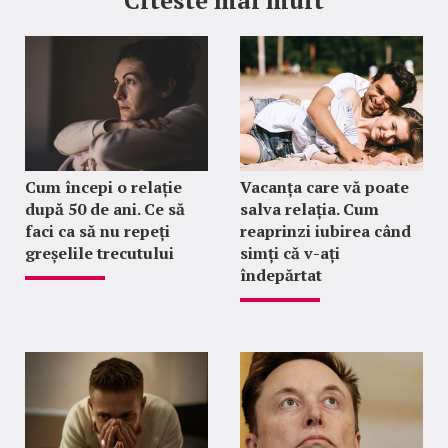
Cum începi o relație
Vacanța care vă poate
după 50 de ani. Ce să
salva relația. Cum
faci ca să nu repeți
reaprinzi iubirea când
greșelile trecutului
simți că v-ați
îndepărtat