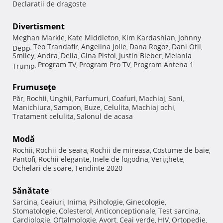
Declaratii de dragoste
Divertisment
Meghan Markle
Kate Middleton
Kim Kardashian
Johnny
,
,
,
Teo Trandafir
Angelina Jolie
Dana Rogoz
Dani Otil
Depp
,
,
,
,
,
Smiley
Andra
Delia
Gina Pistol
Justin Bieber
Melania
,
,
,
,
,
Program TV
Program Pro TV
Program Antena 1
Trump
,
,
,
Frumuseţe
Păr
Rochii
Unghii
Parfumuri
Coafuri
Machiaj
Sani
,
,
,
,
,
,
,
Manichiura
Sampon
Buze
Celulita
Machiaj ochi
,
,
,
,
,
Tratament celulita
Salonul de acasa
,
Modă
Rochii
Rochii de seara
Rochii de mireasa
Costume de baie
,
,
,
,
Pantofi
Rochii elegante
Inele de logodna
Verighete
,
,
,
,
Ochelari de soare
Tendinte 2020
,
Sănătate
Sarcina
Ceaiuri
Inima
Psihologie
Ginecologie
,
,
,
,
,
Stomatologie
Colesterol
Anticonceptionale
Test sarcina
,
,
,
,
Cardiologie
Oftalmologie
Avort
Ceai verde
HIV
Ortopedie
,
,
,
,
,
,