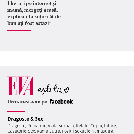
like-uri pe internet și
mamă, mergeți acasă,
explicați la soție cât de
bun ați fost astăzi”
Urmareste-ne pe
Dragoste & Sex
Dragoste
Romantic
Viata sexuala
Relatii
Cuplu
Iubire
,
,
,
,
,
,
Casatorie
Sex
Kama Sutra
Pozitii sexuale Kamasutra
,
,
,
,