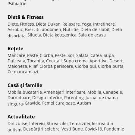
Psihiatrie
Dietă & Fitness
Diete
Fitness
Dieta Dukan
Relaxare
Yoga
Intretinere
,
,
,
,
,
,
Aerobic
Exercitii abdomen
Nutritie
Dieta de slabit
Dieta
,
,
,
,
Silueta
Dieta ketogenica
Sala de acasa
disociata
,
,
,
Reţete
Mancare
Paste
Ciorba
Peste
Sos
Salata
Cafea
Supa
,
,
,
,
,
,
,
,
Dulceata
Tocanita
Cocktail
Supa crema
Aperitive
Desert
,
,
,
,
,
,
Maioneza
Pilaf
Ciorba perisoare
Ciorba pui
Ciorba burta
,
,
,
,
,
Ce mancam azi
Casă şi familie
Mobila bucatarie
Amenajari interioare
Mobila
Canapele
,
,
,
,
Dormitoare
Design interior
Parenting
Jurnal de mama
,
,
,
Gravide
Femei curajoase
Autism
singura
,
,
,
Actualitate
Din culise
Interviu
Stirea zilei
Tema zilei
Iesirea din
,
,
,
,
Despărţiri celebre
Vesti Bune
Covid-19
Pandemie
autism
,
,
,
,