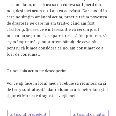
a scandalului, mi-e frică să nu cumva să-l pierd din
nou, deşi nici acum nu-l am cu adevărat. Dar modul în
care ne simţim amândoi acum, practic trăim povestea
de dragoste pe care nu am trăit-o când am fost
căsătoriţi. Şi ceea ce e interesant e că cei din jurul
nostru nu se prind. Li se pare firesc să fim prieteni, să
ieşim împreună, şi nu suntem bănuiţi de ceva rău,
pentru că lumea consideră că noi am consumat ce a
fost de consumat.
Or noi abia acum ne descoperim.
Voi ce aţi face în locul meu? Trebuie să recunosc că şi
de Jerry sunt ataşată, dar în lumina ultimelor luni ştiu
sigur că Mircea e dragostea vieţii mele.
articolul precedent
articolul urmator