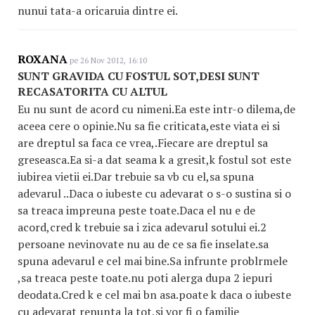
nunui tata-a oricaruia dintre ei.
ROXANA
pe 26 Nov 2012, 16:10
SUNT GRAVIDA CU FOSTUL SOT,DESI SUNT
RECASATORITA CU ALTUL
Eu nu sunt de acord cu nimeni.Ea este intr-o dilema,de
aceea cere o opinie.Nu sa fie criticata,este viata ei si
are dreptul sa faca ce vrea,.Fiecare are dreptul sa
greseasca.Ea si-a dat seama k a gresit,k fostul sot este
iubirea vietii ei.Dar trebuie sa vb cu el,sa spuna
adevarul ..Daca o iubeste cu adevarat o s-o sustina si o
sa treaca impreuna peste toate.Daca el nu e de
acord,cred k trebuie sa i zica adevarul sotului ei.2
persoane nevinovate nu au de ce sa fie inselate.sa
spuna adevarul e cel mai bine.Sa infrunte problrmele
,sa treaca peste toate.nu poti alerga dupa 2 iepuri
deodata.Cred k e cel mai bn asa.poate k daca o iubeste
cu adevarat renunta la tot,si vor fi o familie