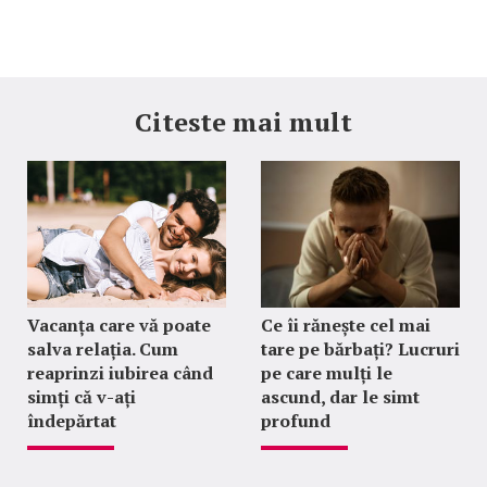
Citeste mai mult
Vacanța care vă poate
Ce îi rănește cel mai
salva relația. Cum
tare pe bărbați? Lucruri
reaprinzi iubirea când
pe care mulți le
simți că v-ați
ascund, dar le simt
îndepărtat
profund