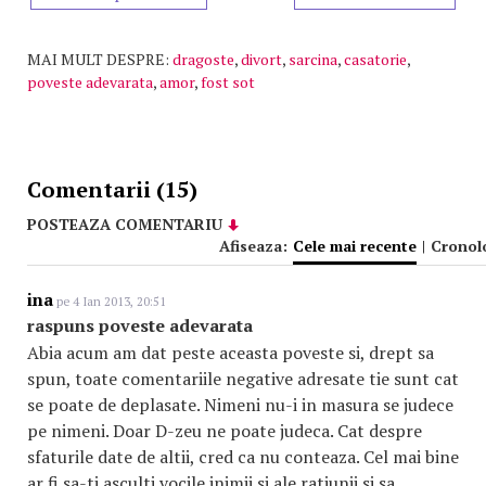
MAI MULT DESPRE:
dragoste
,
divort
,
sarcina
,
casatorie
,
poveste adevarata
,
amor
,
fost sot
Comentarii (15)
POSTEAZA COMENTARIU
Afiseaza:
Cele mai recente
|
Cronol
ina
pe 4 Ian 2013, 20:51
raspuns poveste adevarata
Abia acum am dat peste aceasta poveste si, drept sa
spun, toate comentariile negative adresate tie sunt cat
se poate de deplasate. Nimeni nu-i in masura se judece
pe nimeni. Doar D-zeu ne poate judeca. Cat despre
sfaturile date de altii, cred ca nu conteaza. Cel mai bine
ar fi sa-ti asculti vocile inimii si ale ratiunii si sa