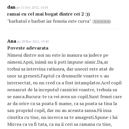
dan
pe 11 Dec 2012, 14:05
ramai cu cel mai bogat dintre cei 2 :))
"barbatul e barbat iar femeia este curva" :))))))))))))
Ana
pe 28 Nov 2012, 19:40
Poveste adevarata
Nimeni dintre noi nu este in masura sa judece pe
nimeni.Apoi, inimii nu ii poti impune nimic.Da,ar
trebui sa intervina ratiunea, dar uneori este atat de
usor sa gresesti.Faptul ca drumurile voastre s-au
intersectat, eu nu cred ca a fost intamplator.Acel copil
nenascut de la inceputul casniciei voastre, trebuia sa
se nasca.Bucura-te ca vei avea un copil.Sunt femei care
ar da orice ca sa poata fi mame, ca sa poata sa tina la
san propriul copil, dar nu au aceasta sansa.Fii insa
cinstita cu tine, nu incerca sa te amagesti.Spune-i lui
Mircea ca va fi tata, ca nu ii ceri sa ramana cu tine,