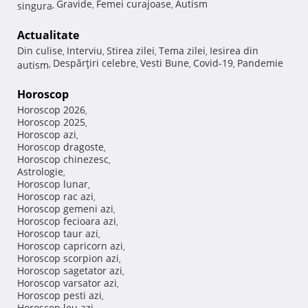
Gravide
Femei curajoase
Autism
singura
,
,
,
Actualitate
Din culise
Interviu
Stirea zilei
Tema zilei
Iesirea din
,
,
,
,
Despărţiri celebre
Vesti Bune
Covid-19
Pandemie
autism
,
,
,
,
Horoscop
Horoscop 2026
,
Horoscop 2025
,
Horoscop azi
,
Horoscop dragoste
,
Horoscop chinezesc
,
Astrologie
,
Horoscop lunar
,
Horoscop rac azi
,
Horoscop gemeni azi
,
Horoscop fecioara azi
,
Horoscop taur azi
,
Horoscop capricorn azi
,
Horoscop scorpion azi
,
Horoscop sagetator azi
,
Horoscop varsator azi
,
Horoscop pesti azi
,
Horoscop leu azi