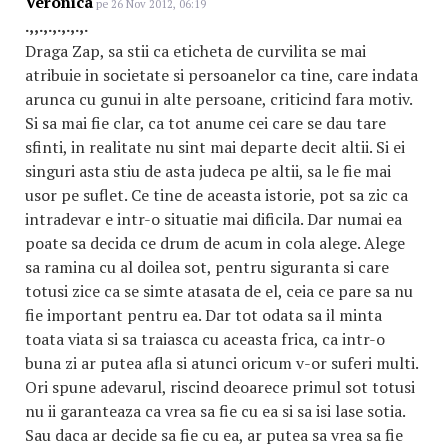
Veronica
pe 26 Nov 2012, 06:19
.,,.,.,.,.,.,.
Draga Zap, sa stii ca eticheta de curvilita se mai
atribuie in societate si persoanelor ca tine, care indata
arunca cu gunui in alte persoane, criticind fara motiv.
Si sa mai fie clar, ca tot anume cei care se dau tare
sfinti, in realitate nu sint mai departe decit altii. Si ei
singuri asta stiu de asta judeca pe altii, sa le fie mai
usor pe suflet. Ce tine de aceasta istorie, pot sa zic ca
intradevar e intr-o situatie mai dificila. Dar numai ea
poate sa decida ce drum de acum in cola alege. Alege
sa ramina cu al doilea sot, pentru siguranta si care
totusi zice ca se simte atasata de el, ceia ce pare sa nu
fie important pentru ea. Dar tot odata sa il minta
toata viata si sa traiasca cu aceasta frica, ca intr-o
buna zi ar putea afla si atunci oricum v-or suferi multi.
Ori spune adevarul, riscind deoarece primul sot totusi
nu ii garanteaza ca vrea sa fie cu ea si sa isi lase sotia.
Sau daca ar decide sa fie cu ea, ar putea sa vrea sa fie