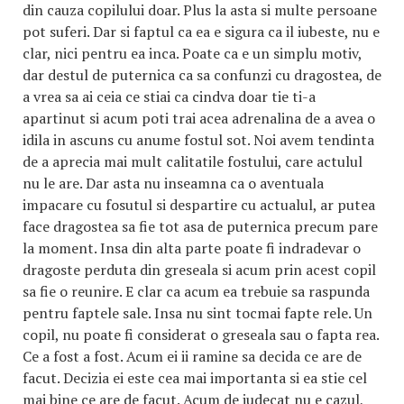
din cauza copilului doar. Plus la asta si multe persoane
pot suferi. Dar si faptul ca ea e sigura ca il iubeste, nu e
clar, nici pentru ea inca. Poate ca e un simplu motiv,
dar destul de puternica ca sa confunzi cu dragostea, de
a vrea sa ai ceia ce stiai ca cindva doar tie ti-a
apartinut si acum poti trai acea adrenalina de a avea o
idila in ascuns cu anume fostul sot. Noi avem tendinta
de a aprecia mai mult calitatile fostului, care actulul
nu le are. Dar asta nu inseamna ca o aventuala
impacare cu fosutul si despartire cu actualul, ar putea
face dragostea sa fie tot asa de puternica precum pare
la moment. Insa din alta parte poate fi indradevar o
dragoste perduta din greseala si acum prin acest copil
sa fie o reunire. E clar ca acum ea trebuie sa raspunda
pentru faptele sale. Insa nu sint tocmai fapte rele. Un
copil, nu poate fi considerat o greseala sau o fapta rea.
Ce a fost a fost. Acum ei ii ramine sa decida ce are de
facut. Decizia ei este cea mai importanta si ea stie cel
mai bine ce are de facut. Acum de judecat nu e cazul,