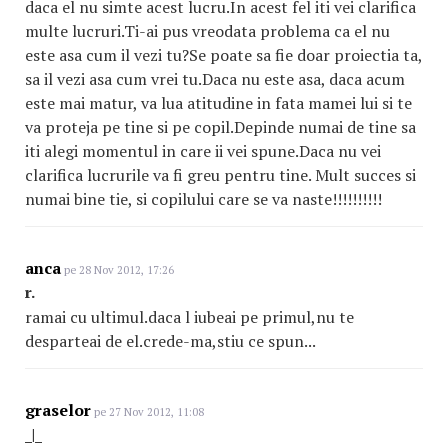
daca el nu simte acest lucru.In acest fel iti vei clarifica
multe lucruri.Ti-ai pus vreodata problema ca el nu
este asa cum il vezi tu?Se poate sa fie doar proiectia ta,
sa il vezi asa cum vrei tu.Daca nu este asa, daca acum
este mai matur, va lua atitudine in fata mamei lui si te
va proteja pe tine si pe copil.Depinde numai de tine sa
iti alegi momentul in care ii vei spune.Daca nu vei
clarifica lucrurile va fi greu pentru tine. Mult succes si
numai bine tie, si copilului care se va naste!!!!!!!!!!
anca
pe 28 Nov 2012, 17:26
r.
ramai cu ultimul.daca l iubeai pe primul,nu te
desparteai de el.crede-ma,stiu ce spun...
graselor
pe 27 Nov 2012, 11:08
_|_