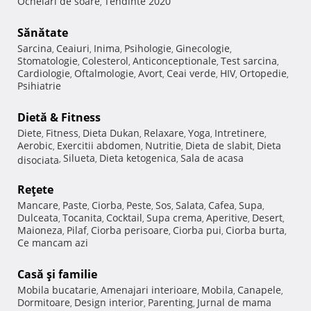
Ochelari de soare
Tendinte 2020
,
Sănătate
Sarcina
Ceaiuri
Inima
Psihologie
Ginecologie
,
,
,
,
,
Stomatologie
Colesterol
Anticonceptionale
Test sarcina
,
,
,
,
Cardiologie
Oftalmologie
Avort
Ceai verde
HIV
Ortopedie
,
,
,
,
,
,
Psihiatrie
Dietă & Fitness
Diete
Fitness
Dieta Dukan
Relaxare
Yoga
Intretinere
,
,
,
,
,
,
Aerobic
Exercitii abdomen
Nutritie
Dieta de slabit
Dieta
,
,
,
,
Silueta
Dieta ketogenica
Sala de acasa
disociata
,
,
,
Reţete
Mancare
Paste
Ciorba
Peste
Sos
Salata
Cafea
Supa
,
,
,
,
,
,
,
,
Dulceata
Tocanita
Cocktail
Supa crema
Aperitive
Desert
,
,
,
,
,
,
Maioneza
Pilaf
Ciorba perisoare
Ciorba pui
Ciorba burta
,
,
,
,
,
Ce mancam azi
Casă şi familie
Mobila bucatarie
Amenajari interioare
Mobila
Canapele
,
,
,
,
Dormitoare
Design interior
Parenting
Jurnal de mama
,
,
,