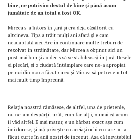
bine, ne potrivim destul de bine şi până acum
jumătate de an totul a fost OK.
Mircea s-a întors în ţară şi era deja căsătorit cu
altcineva. Tipa a trăit mulţi ani afară şi e cam
neadaptată aici. Are în continuare multe treburi de
rezolvat în străinătate, dar Mircea a obţinut aici un
post mai bun şi au decis să se stabilească în ţară. Desele
ei plecări, şi o ciudată întâmplare care ne-a apropiat
pe noi din nou a făcut ca eu şi Mircea să petrecem tot
mai mult timp împreună.
Relaţia noastră rămăsese, de altfel, una de prietenie,
nu ne-am despărţit urât, cum fac alţii, numai că acum
îl văd altfel. E mai matur, e un bărbat exact aşa cum
îmi doresc, şi mă priveşte cu aceiaşi ochi cu care mi-a
făcut curte în anii noştri de început. Aşa că inevitabilul