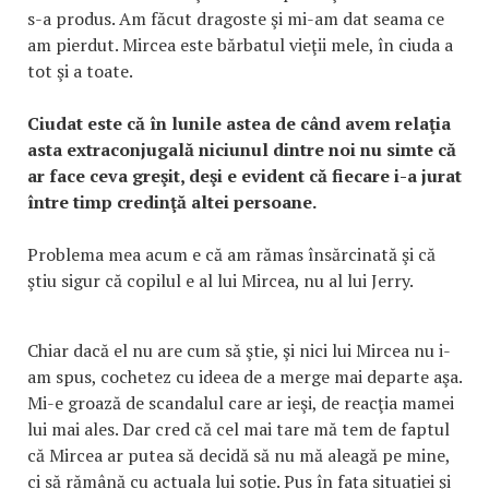
s-a produs. Am făcut dragoste şi mi-am dat seama ce
am pierdut. Mircea este bărbatul vieţii mele, în ciuda a
tot şi a toate.
Ciudat este că în lunile astea de când avem relaţia
asta extraconjugală niciunul dintre noi nu simte că
ar face ceva greşit, deşi e evident că fiecare i-a jurat
între timp credinţă altei persoane.
Problema mea acum e că am rămas însărcinată şi că
ştiu sigur că copilul e al lui Mircea, nu al lui Jerry.
Chiar dacă el nu are cum să ştie, şi nici lui Mircea nu i-
am spus, cochetez cu ideea de a merge mai departe aşa.
Mi-e groază de scandalul care ar ieşi, de reacţia mamei
lui mai ales. Dar cred că cel mai tare mă tem de faptul
că Mircea ar putea să decidă să nu mă aleagă pe mine,
ci să rămână cu actuala lui soţie. Pus în faţa situaţiei şi