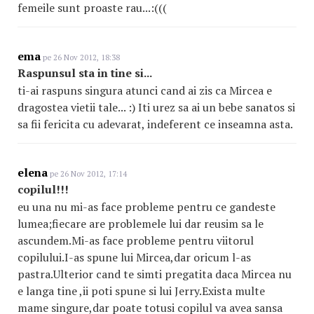
femeile sunt proaste rau...:(((
ema
pe 26 Nov 2012, 18:38
Raspunsul sta in tine si...
ti-ai raspuns singura atunci cand ai zis ca Mircea e
dragostea vietii tale... :) Iti urez sa ai un bebe sanatos si
sa fii fericita cu adevarat, indeferent ce inseamna asta.
elena
pe 26 Nov 2012, 17:14
copilul!!!
eu una nu mi-as face probleme pentru ce gandeste
lumea;fiecare are problemele lui dar reusim sa le
ascundem.Mi-as face probleme pentru viitorul
copilului.I-as spune lui Mircea,dar oricum l-as
pastra.Ulterior cand te simti pregatita daca Mircea nu
e langa tine ,ii poti spune si lui Jerry.Exista multe
mame singure,dar poate totusi copilul va avea sansa