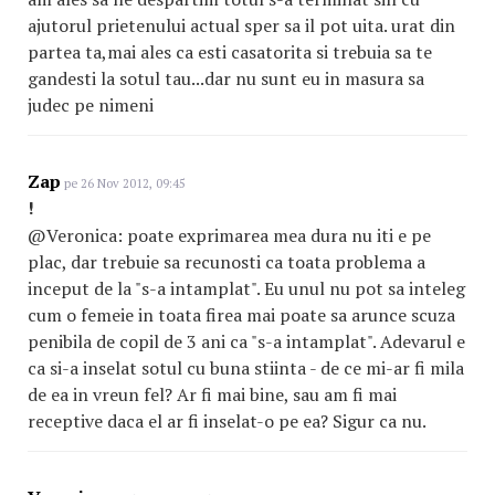
ajutorul prietenului actual sper sa il pot uita. urat din
partea ta,mai ales ca esti casatorita si trebuia sa te
gandesti la sotul tau...dar nu sunt eu in masura sa
judec pe nimeni
Zap
pe 26 Nov 2012, 09:45
!
@Veronica: poate exprimarea mea dura nu iti e pe
plac, dar trebuie sa recunosti ca toata problema a
inceput de la "s-a intamplat". Eu unul nu pot sa inteleg
cum o femeie in toata firea mai poate sa arunce scuza
penibila de copil de 3 ani ca "s-a intamplat". Adevarul e
ca si-a inselat sotul cu buna stiinta - de ce mi-ar fi mila
de ea in vreun fel? Ar fi mai bine, sau am fi mai
receptive daca el ar fi inselat-o pe ea? Sigur ca nu.