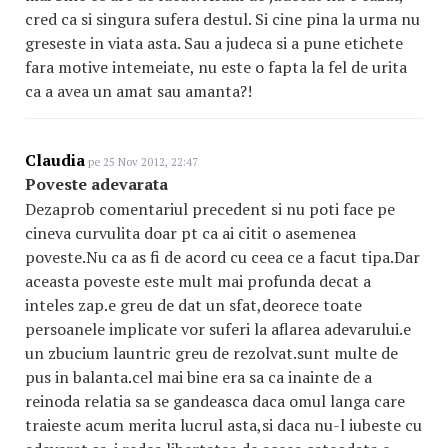
cred ca si singura sufera destul. Si cine pina la urma nu
greseste in viata asta. Sau a judeca si a pune etichete
fara motive intemeiate, nu este o fapta la fel de urita
ca a avea un amat sau amanta?!
Claudia
pe 25 Nov 2012, 22:47
Poveste adevarata
Dezaprob comentariul precedent si nu poti face pe
cineva curvulita doar pt ca ai citit o asemenea
poveste.Nu ca as fi de acord cu ceea ce a facut tipa.Dar
aceasta poveste este mult mai profunda decat a
inteles zap.e greu de dat un sfat,deorece toate
persoanele implicate vor suferi la aflarea adevarului.e
un zbucium launtric greu de rezolvat.sunt multe de
pus in balanta.cel mai bine era sa ca inainte de a
reinoda relatia sa se gandeasca daca omul langa care
traieste acum merita lucrul asta,si daca nu-l iubeste cu