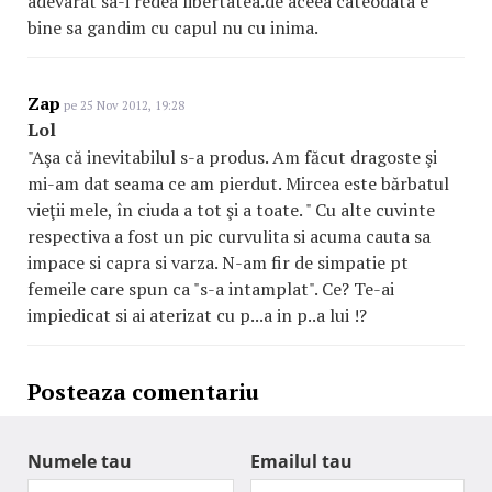
adevarat sa-i redea libertatea.de aceea cateodata e
bine sa gandim cu capul nu cu inima.
Zap
pe 25 Nov 2012, 19:28
Lol
"Aşa că inevitabilul s-a produs. Am făcut dragoste şi
mi-am dat seama ce am pierdut. Mircea este bărbatul
vieţii mele, în ciuda a tot şi a toate. " Cu alte cuvinte
respectiva a fost un pic curvulita si acuma cauta sa
impace si capra si varza. N-am fir de simpatie pt
femeile care spun ca "s-a intamplat". Ce? Te-ai
impiedicat si ai aterizat cu p...a in p..a lui !?
Posteaza comentariu
Numele tau
Emailul tau