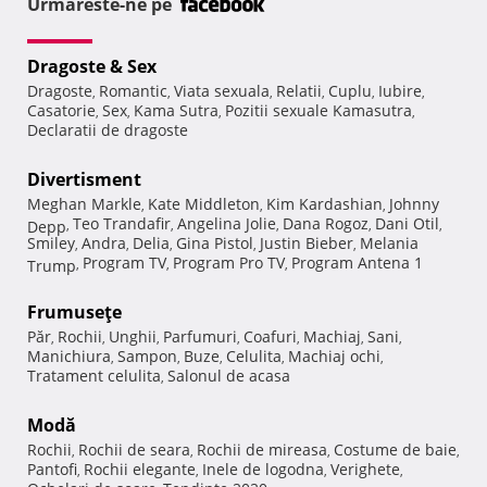
Urmareste-ne pe
Dragoste & Sex
Dragoste
Romantic
Viata sexuala
Relatii
Cuplu
Iubire
,
,
,
,
,
,
Casatorie
Sex
Kama Sutra
Pozitii sexuale Kamasutra
,
,
,
,
Declaratii de dragoste
Divertisment
Meghan Markle
Kate Middleton
Kim Kardashian
Johnny
,
,
,
Teo Trandafir
Angelina Jolie
Dana Rogoz
Dani Otil
Depp
,
,
,
,
,
Smiley
Andra
Delia
Gina Pistol
Justin Bieber
Melania
,
,
,
,
,
Program TV
Program Pro TV
Program Antena 1
Trump
,
,
,
Frumuseţe
Păr
Rochii
Unghii
Parfumuri
Coafuri
Machiaj
Sani
,
,
,
,
,
,
,
Manichiura
Sampon
Buze
Celulita
Machiaj ochi
,
,
,
,
,
Tratament celulita
Salonul de acasa
,
Modă
Rochii
Rochii de seara
Rochii de mireasa
Costume de baie
,
,
,
,
Pantofi
Rochii elegante
Inele de logodna
Verighete
,
,
,
,