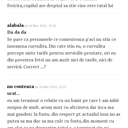
fericita,copilul are dreptul sa stie cine este tatal lui
alabala
pe 26 Nov 2012, 15:42
Da da da
Se pare ca persoanele ce comenteaza p'aci nu stiu ce
inseamna curvulita. Din cate stiu eu, o curvulita
percepe niste tarife pentru serviciile prestate, ori eu
din povestea fetei nu am auzit nici de tarife, nici de
servicii. Correct ...?
nu conteaza
pe 26 Nov 2012, 12:22
urat...
eu am terminat o relatie cu un baiat pe care l-am iubit
nespus de mult. acum sunt cu altcineva dar inca ma
mai gandesc la fostu. din respect pt actualul insa nu as
putea sa ma duc sa ma culc cu fostu,din moment cu
am ales sa ne despartim totul s-a terminat sin cu