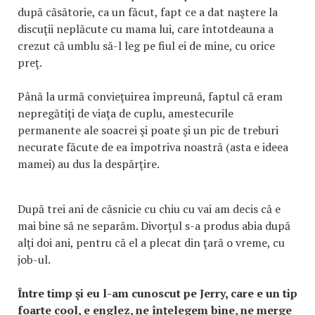
după căsătorie, ca un făcut, fapt ce a dat naştere la
discuţii neplăcute cu mama lui, care întotdeauna a
crezut că umblu să-l leg pe fiul ei de mine, cu orice
preţ.
Până la urmă convieţuirea împreună, faptul că eram
nepregătiţi de viaţa de cuplu, amestecurile
permanente ale soacrei şi poate şi un pic de treburi
necurate făcute de ea împotriva noastră (asta e ideea
mamei) au dus la despărţire.
După trei ani de căsnicie cu chiu cu vai am decis că e
mai bine să ne separăm. Divorţul s-a produs abia după
alţi doi ani, pentru că el a plecat din ţară o vreme, cu
job-ul.
Între timp şi eu l-am cunoscut pe Jerry, care e un tip
foarte cool, e englez, ne înţelegem bine, ne merge