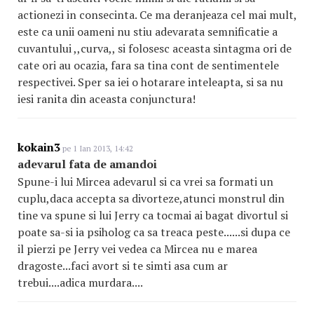
actionezi in consecinta. Ce ma deranjeaza cel mai mult,
este ca unii oameni nu stiu adevarata semnificatie a
cuvantului ,,curva,, si folosesc aceasta sintagma ori de
cate ori au ocazia, fara sa tina cont de sentimentele
respectivei. Sper sa iei o hotarare inteleapta, si sa nu
iesi ranita din aceasta conjunctura!
kokain3
pe 1 Ian 2013, 14:42
adevarul fata de amandoi
Spune-i lui Mircea adevarul si ca vrei sa formati un
cuplu,daca accepta sa divorteze,atunci monstrul din
tine va spune si lui Jerry ca tocmai ai bagat divortul si
poate sa-si ia psiholog ca sa treaca peste......si dupa ce
il pierzi pe Jerry vei vedea ca Mircea nu e marea
dragoste...faci avort si te simti asa cum ar
trebui....adica murdara....