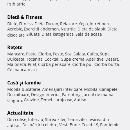
Psihiatrie
Dietă & Fitness
Diete
Fitness
Dieta Dukan
Relaxare
Yoga
Intretinere
,
,
,
,
,
,
Aerobic
Exercitii abdomen
Nutritie
Dieta de slabit
Dieta
,
,
,
,
Silueta
Dieta ketogenica
Sala de acasa
disociata
,
,
,
Reţete
Mancare
Paste
Ciorba
Peste
Sos
Salata
Cafea
Supa
,
,
,
,
,
,
,
,
Dulceata
Tocanita
Cocktail
Supa crema
Aperitive
Desert
,
,
,
,
,
,
Maioneza
Pilaf
Ciorba perisoare
Ciorba pui
Ciorba burta
,
,
,
,
,
Ce mancam azi
Casă şi familie
Mobila bucatarie
Amenajari interioare
Mobila
Canapele
,
,
,
,
Dormitoare
Design interior
Parenting
Jurnal de mama
,
,
,
Gravide
Femei curajoase
Autism
singura
,
,
,
Actualitate
Din culise
Interviu
Stirea zilei
Tema zilei
Iesirea din
,
,
,
,
Despărţiri celebre
Vesti Bune
Covid-19
Pandemie
autism
,
,
,
,