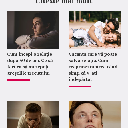
Citeste mai mult
Cum începi o relație
Vacanța care vă poate
după 50 de ani. Ce să
salva relația. Cum
faci ca să nu repeți
reaprinzi iubirea când
greșelile trecutului
simți că v-ați
îndepărtat