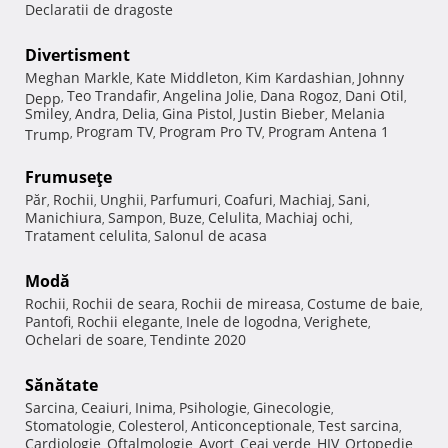
Declaratii de dragoste
Divertisment
Meghan Markle
Kate Middleton
Kim Kardashian
Johnny
,
,
,
Teo Trandafir
Angelina Jolie
Dana Rogoz
Dani Otil
Depp
,
,
,
,
,
Smiley
Andra
Delia
Gina Pistol
Justin Bieber
Melania
,
,
,
,
,
Program TV
Program Pro TV
Program Antena 1
Trump
,
,
,
Frumuseţe
Păr
Rochii
Unghii
Parfumuri
Coafuri
Machiaj
Sani
,
,
,
,
,
,
,
Manichiura
Sampon
Buze
Celulita
Machiaj ochi
,
,
,
,
,
Tratament celulita
Salonul de acasa
,
Modă
Rochii
Rochii de seara
Rochii de mireasa
Costume de baie
,
,
,
,
Pantofi
Rochii elegante
Inele de logodna
Verighete
,
,
,
,
Ochelari de soare
Tendinte 2020
,
Sănătate
Sarcina
Ceaiuri
Inima
Psihologie
Ginecologie
,
,
,
,
,
Stomatologie
Colesterol
Anticonceptionale
Test sarcina
,
,
,
,
Cardiologie
Oftalmologie
Avort
Ceai verde
HIV
Ortopedie
,
,
,
,
,
,