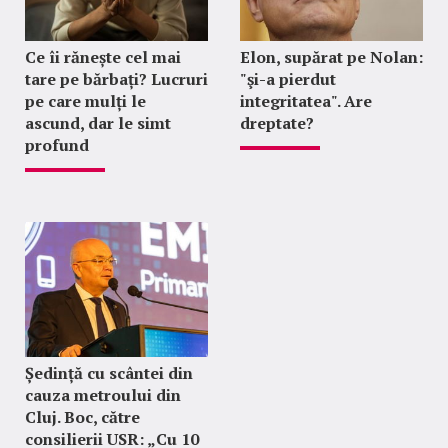
Ce îi rănește cel mai
Elon, supărat pe Nolan:
tare pe bărbați? Lucruri
"şi-a pierdut
pe care mulți le
integritatea". Are
ascund, dar le simt
dreptate?
profund
Ședință cu scântei din
cauza metroului din
Cluj. Boc, către
consilierii USR: „Cu 10