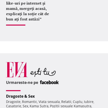
like-uri pe internet și
mamă, mergeți acasă,
explicați la soție cât de
bun ați fost astăzi”
Urmareste-ne pe
Dragoste & Sex
Dragoste
Romantic
Viata sexuala
Relatii
Cuplu
Iubire
,
,
,
,
,
,
Casatorie
Sex
Kama Sutra
Pozitii sexuale Kamasutra
,
,
,
,