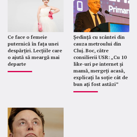
Ce face o femeie
Ședință cu scântei din
puternică în fața unei
cauza metroului din
despărțiri. Lecțiile care
Cluj. Boc, către
o ajută să meargă mai
consilierii USR: „Cu 10
departe
like-uri pe internet și
mamă, mergeți acasă,
explicați la soție cât de
bun ați fost astăzi”