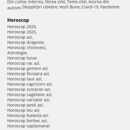
Din culise
Interviu
Stirea zilei
Tema zilei
Iesirea din
,
,
,
,
Despărţiri celebre
Vesti Bune
Covid-19
Pandemie
autism
,
,
,
,
Horoscop
Horoscop 2026
,
Horoscop 2025
,
Horoscop azi
,
Horoscop dragoste
,
Horoscop chinezesc
,
Astrologie
,
Horoscop lunar
,
Horoscop rac azi
,
Horoscop gemeni azi
,
Horoscop fecioara azi
,
Horoscop taur azi
,
Horoscop capricorn azi
,
Horoscop scorpion azi
,
Horoscop sagetator azi
,
Horoscop varsator azi
,
Horoscop pesti azi
,
Horoscop leu azi
,
Horoscop balanta azi
,
Horoscop berbec azi
,
Horoscop saptamanal