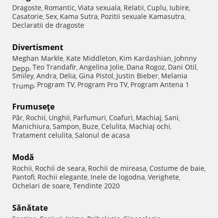
Dragoste
Romantic
Viata sexuala
Relatii
Cuplu
Iubire
,
,
,
,
,
,
Casatorie
Sex
Kama Sutra
Pozitii sexuale Kamasutra
,
,
,
,
Declaratii de dragoste
Divertisment
Meghan Markle
Kate Middleton
Kim Kardashian
Johnny
,
,
,
Teo Trandafir
Angelina Jolie
Dana Rogoz
Dani Otil
Depp
,
,
,
,
,
Smiley
Andra
Delia
Gina Pistol
Justin Bieber
Melania
,
,
,
,
,
Program TV
Program Pro TV
Program Antena 1
Trump
,
,
,
Frumuseţe
Păr
Rochii
Unghii
Parfumuri
Coafuri
Machiaj
Sani
,
,
,
,
,
,
,
Manichiura
Sampon
Buze
Celulita
Machiaj ochi
,
,
,
,
,
Tratament celulita
Salonul de acasa
,
Modă
Rochii
Rochii de seara
Rochii de mireasa
Costume de baie
,
,
,
,
Pantofi
Rochii elegante
Inele de logodna
Verighete
,
,
,
,
Ochelari de soare
Tendinte 2020
,
Sănătate