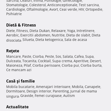
Sarcina
Ceaiuri
Inima
Psihologie
Ginecologie
,
,
,
,
,
Stomatologie
Colesterol
Anticonceptionale
Test sarcina
,
,
,
,
Cardiologie
Oftalmologie
Avort
Ceai verde
HIV
Ortopedie
,
,
,
,
,
,
Psihiatrie
Dietă & Fitness
Diete
Fitness
Dieta Dukan
Relaxare
Yoga
Intretinere
,
,
,
,
,
,
Aerobic
Exercitii abdomen
Nutritie
Dieta de slabit
Dieta
,
,
,
,
Silueta
Dieta ketogenica
Sala de acasa
disociata
,
,
,
Reţete
Mancare
Paste
Ciorba
Peste
Sos
Salata
Cafea
Supa
,
,
,
,
,
,
,
,
Dulceata
Tocanita
Cocktail
Supa crema
Aperitive
Desert
,
,
,
,
,
,
Maioneza
Pilaf
Ciorba perisoare
Ciorba pui
Ciorba burta
,
,
,
,
,
Ce mancam azi
Casă şi familie
Mobila bucatarie
Amenajari interioare
Mobila
Canapele
,
,
,
,
Dormitoare
Design interior
Parenting
Jurnal de mama
,
,
,
Gravide
Femei curajoase
Autism
singura
,
,
,
Actualitate