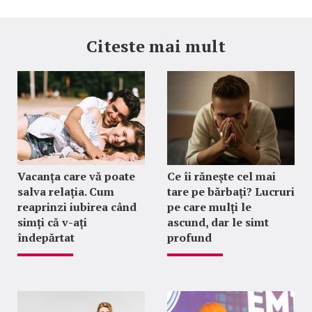
Citeste mai mult
Vacanța care vă poate
Ce îi rănește cel mai
salva relația. Cum
tare pe bărbați? Lucruri
reaprinzi iubirea când
pe care mulți le
simți că v-ați
ascund, dar le simt
îndepărtat
profund