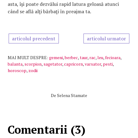
asta, îşi poate dezvălui rapid latura geloasă atunci
când se află alţi bărbaţi în preajma ta.
articolul precedent
articolul urmator
MAI MULT DESPRE:
gemeni
,
berbec
,
taur
,
rac
,
leu
,
fecioara
,
balanta
,
scorpion
,
sagetator
,
capricorn
,
varsator
,
pesti
,
horoscop
,
zodii
De
Selena Stamate
Comentarii (3)