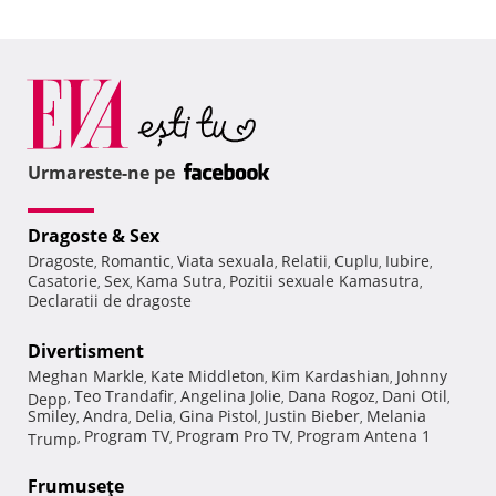
Urmareste-ne pe
Dragoste & Sex
Dragoste
Romantic
Viata sexuala
Relatii
Cuplu
Iubire
,
,
,
,
,
,
Casatorie
Sex
Kama Sutra
Pozitii sexuale Kamasutra
,
,
,
,
Declaratii de dragoste
Divertisment
Meghan Markle
Kate Middleton
Kim Kardashian
Johnny
,
,
,
Teo Trandafir
Angelina Jolie
Dana Rogoz
Dani Otil
Depp
,
,
,
,
,
Smiley
Andra
Delia
Gina Pistol
Justin Bieber
Melania
,
,
,
,
,
Program TV
Program Pro TV
Program Antena 1
Trump
,
,
,
Frumuseţe