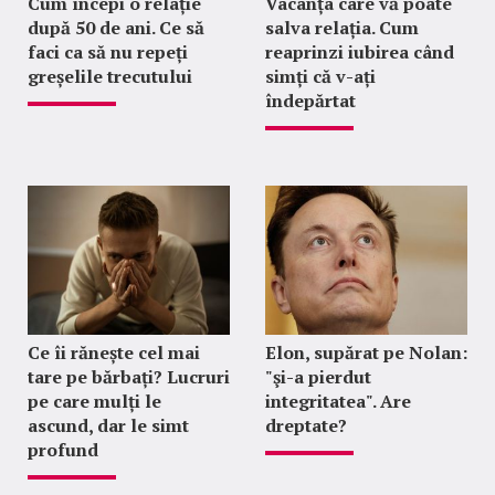
Cum începi o relație
Vacanța care vă poate
după 50 de ani. Ce să
salva relația. Cum
faci ca să nu repeți
reaprinzi iubirea când
greșelile trecutului
simți că v-ați
îndepărtat
Ce îi rănește cel mai
Elon, supărat pe Nolan:
tare pe bărbați? Lucruri
"şi-a pierdut
pe care mulți le
integritatea". Are
ascund, dar le simt
dreptate?
profund