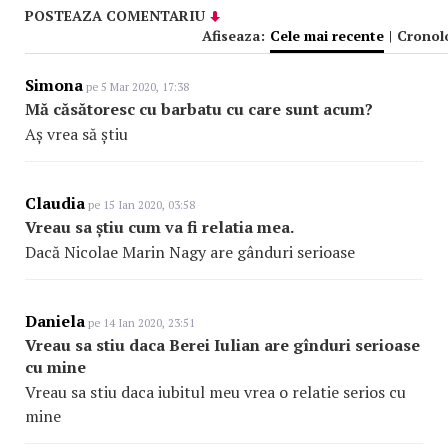
POSTEAZA COMENTARIU
Afiseaza:
Cele mai recente
|
Cronol
Simona
pe 5 Mar 2020, 17:38
Mă căsătoresc cu barbatu cu care sunt acum?
Aș vrea să știu
Claudia
pe 15 Ian 2020, 03:58
Vreau sa știu cum va fi relatia mea.
Dacă Nicolae Marin Nagy are gânduri serioase
Daniela
pe 14 Ian 2020, 23:51
Vreau sa stiu daca Berei Iulian are gînduri serioase
cu mine
Vreau sa stiu daca iubitul meu vrea o relatie serios cu
mine