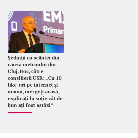
Ședință cu scântei din
cauza metroului din
Cluj. Boc, către
consilierii USR: „Cu 10
like-uri pe internet și
mamă, mergeți acasă,
explicați la soție cât de
bun ați fost astăzi”