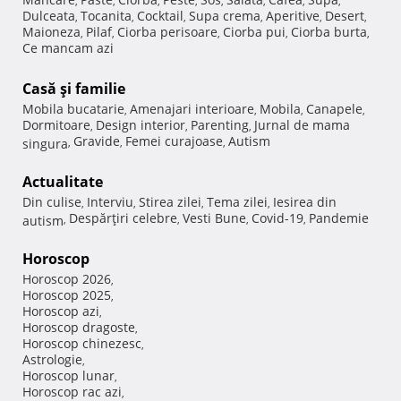
,
,
,
,
,
,
,
,
Dulceata
Tocanita
Cocktail
Supa crema
Aperitive
Desert
,
,
,
,
,
,
Maioneza
Pilaf
Ciorba perisoare
Ciorba pui
Ciorba burta
,
,
,
,
,
Ce mancam azi
Casă şi familie
Mobila bucatarie
Amenajari interioare
Mobila
Canapele
,
,
,
,
Dormitoare
Design interior
Parenting
Jurnal de mama
,
,
,
Gravide
Femei curajoase
Autism
singura
,
,
,
Actualitate
Din culise
Interviu
Stirea zilei
Tema zilei
Iesirea din
,
,
,
,
Despărţiri celebre
Vesti Bune
Covid-19
Pandemie
autism
,
,
,
,
Horoscop
Horoscop 2026
,
Horoscop 2025
,
Horoscop azi
,
Horoscop dragoste
,
Horoscop chinezesc
,
Astrologie
,
Horoscop lunar
,
Horoscop rac azi
,