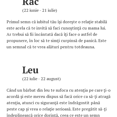
Rac
(22 iunie - 21 iulie)
Primul semn că iubitul tău îşi doreşte o relaţie stabilă
este acela că te invită să faci cunoştinţă cu mama lui.
Ar trebui să fii încântată dacă îţi face o astfel de
propunere, în loc să te simţi curpinsă de panică. Este
un semnal că te vrea alături pentru totdeauna.
Leu
(22 iulie - 22 august)
Când un bărbat din leu te sufoca cu atenţia pe care ţi-o
acordă şi este mereu dispus să facă orice ca să-ţi atragă
atenţia, atunci cu siguranţă este îndrăgostit până
peste cap şi vrea o relaţie serioasă. Este pregătit să-ţi
îndeplinească orice dorinţă, ceea ce este un semn