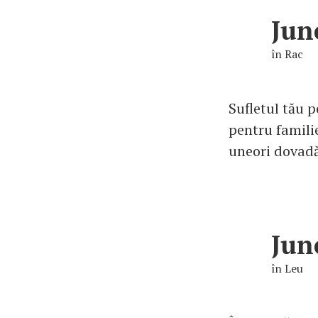
Jun
în Rac
Sufletul tău p
pentru familie
uneori dovadă 
Jun
în Leu