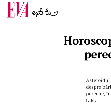
și 60 de ani. De ce te t
Carieră
pe măsură ce înaintez
Actualitate
Horoscop:
perec
Asteroidul 
despre bărb
pereche, în
tale: