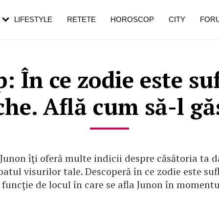
rezești mai des
Cât durează, cum te pregătești și cât
i în vârstă
de dureroasă este investigația
LIFESTYLE
RETETE
HOROSCOP
CITY
FOR
 În ce zodie este suf
he. Află cum să-l gă
Junon îţi oferă multe indicii despre căsătoria ta d
atul visurilor tale. Descoperă în ce zodie este suf
 funcţie de locul în care se afla Junon în momentu