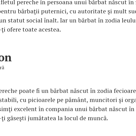
sufletul pereche în persoana unui bărbat născut în 
pentru bărbaţii puternici, cu autoritate şi mult su
 un statut social înalt. Iar un bărbat în zodia leul
ţi ofere toate acestea.
on
ră
ereche poate fi un bărbat născut în zodia fecioarei
stabili, cu picioarele pe pământ, muncitori şi orga
 simţi excelent în compania unui bărbat născut în 
-ţi găseşti jumătatea la locul de muncă.