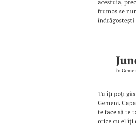
acestuia, pre
frumos se num
îndrăgosteşti
Jun
în Gemen
Tu îţi poţi gă
Gemeni. Capac
te face să te 
orice cu el îţ