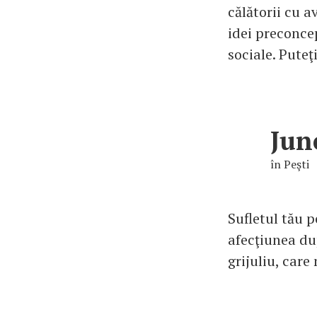
călătorii cu a
idei preconce
sociale. Puteţi
Jun
în Peşti
Sufletul tău p
afecţiunea dup
grijuliu, care