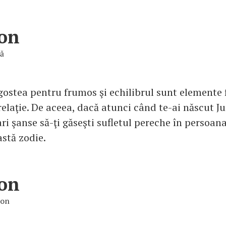
on
ţă
ostea pentru frumos şi echilibrul sunt elemente 
elaţie. De aceea, dacă atunci când te-ai născut Ju
ri şanse să-ţi găseşti sufletul pereche în persoan
astă zodie.
on
ion