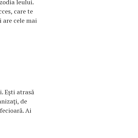
zodia leului.
cces, care te
ui are cele mai
. Eşti atrasă
nizaţi, de
fecioară. Ai