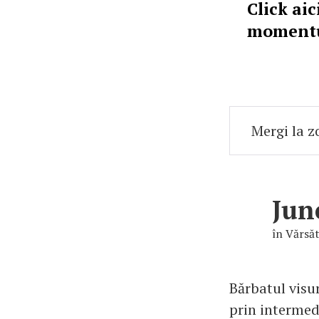
Click aic
momentul
Jun
în Vărsă
Bărbatul visur
prin intermed