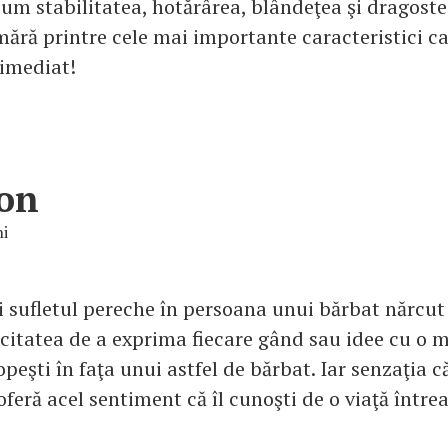
cum stabilitatea, hotărârea, blândeţea şi dragost
ără printre cele mai importante caracteristici car
 imediat!
on
i
si sufletul pereche în persoana unui bărbat nărcut
itatea de a exprima fiecare gând sau idee cu o m
topeşti în faţa unui astfel de bărbat. Iar senzaţia c
i oferă acel sentiment că îl cunoşti de o viaţă între