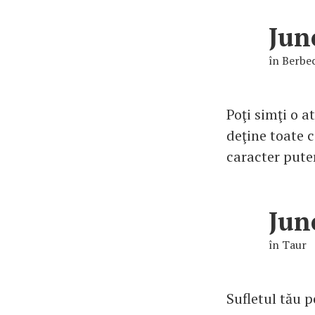
Jun
în Berbe
Poţi simţi o a
deţine toate c
caracter puter
Jun
în Taur
Sufletul tău p