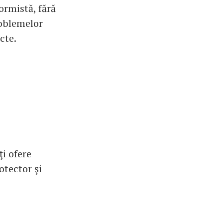
ormistă, fără
roblemelor
cte.
ţi ofere
otector şi