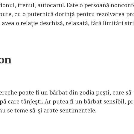
vionul, trenul, autocarul. Este o persoană nonconf
pute, cu o puternică dorinţă pentru rezolvarea p
 avea o relaţie deschisă, relaxată, fără limitări stri
on
ereche poate fi un bărbat din zodia peşti, care să-
ă care tânjeşti. Ar putea fi un bărbat sensibil, pr
 nu se teme să-şi arate sentimentele.