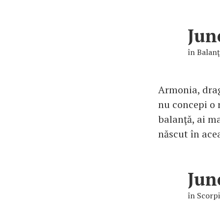
Jun
în Balan
Armonia, drag
nu concepi o r
balanţă, ai ma
născut în ace
Jun
în Scorp