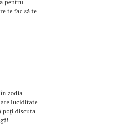
ea pentru
e te fac să te
 în zodia
are luciditate
ă poţi discuta
agă!