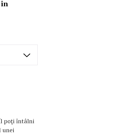
 în
l poţi întâlni
l unei