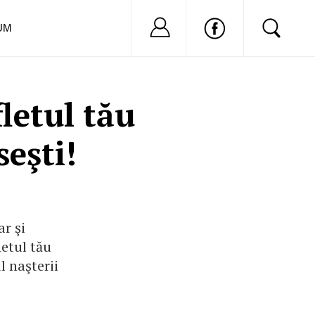
Nu ai cont?
Inregistreaza-
UM
letul tău
seşti!
ar şi
letul tău
l naşterii