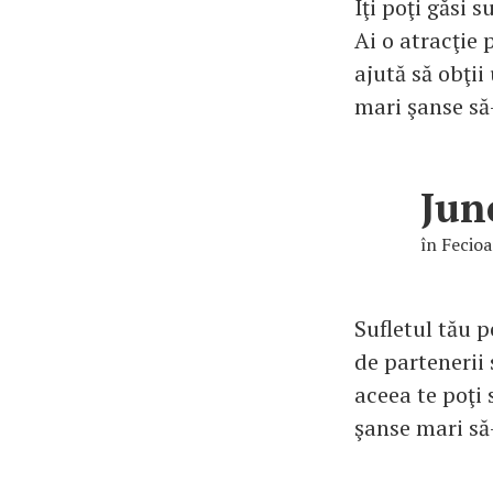
Îţi poţi găsi 
Ai o atracţie 
ajută să obţii
mari şanse să-
Jun
în Fecioa
Sufletul tău p
de partenerii 
aceea te poţi
şanse mari să