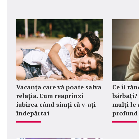
Vacanța care vă poate salva
Ce îi răn
relația. Cum reaprinzi
bărbați?
iubirea când simți că v-ați
mulți le
îndepărtat
profund