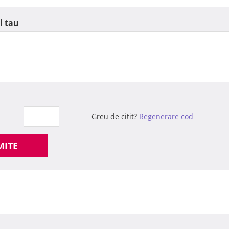
l tau
Greu de citit?
Regenerare cod
MITE