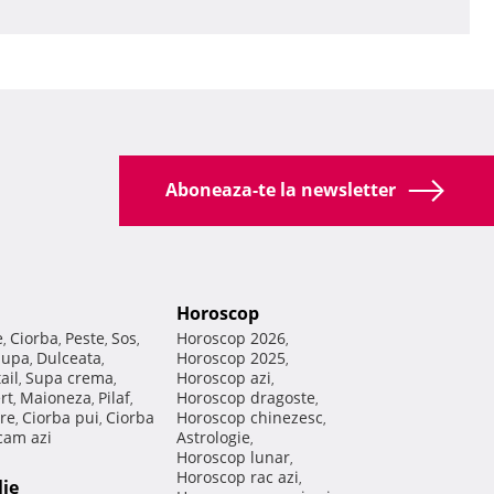
Aboneaza-te la newsletter
Horoscop
e
Ciorba
Peste
Sos
Horoscop 2026
,
,
,
,
,
Supa
Dulceata
Horoscop 2025
,
,
,
ail
Supa crema
Horoscop azi
,
,
,
rt
Maioneza
Pilaf
Horoscop dragoste
,
,
,
,
re
Ciorba pui
Ciorba
Horoscop chinezesc
,
,
,
am azi
Astrologie
,
Horoscop lunar
,
Horoscop rac azi
,
lie