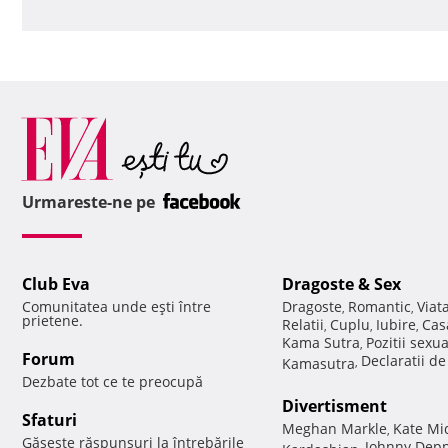
Urmareste-ne pe
Club Eva
Dragoste & Sex
Comunitatea unde eşti între
Dragoste
Romantic
Viat
,
,
prietene.
Relatii
Cuplu
Iubire
Cas
,
,
,
Kama Sutra
Pozitii sexu
,
Forum
Declaratii d
Kamasutra
,
Dezbate tot ce te preocupă
Divertisment
Sfaturi
Meghan Markle
Kate Mi
,
Găseşte răspunsuri la întrebările
Johnny Dep
Kardashian
,