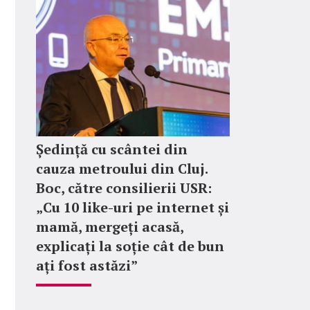
Ședință cu scântei din
cauza metroului din Cluj.
Boc, către consilierii USR:
„Cu 10 like-uri pe internet și
mamă, mergeți acasă,
explicați la soție cât de bun
ați fost astăzi”