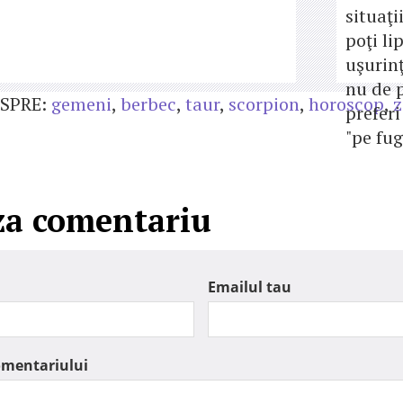
situaţi
poţi li
uşurinţ
nu de p
SPRE:
gemeni
,
berbec
,
taur
,
scorpion
,
horoscop
,
z
preferi
"pe fug
za comentariu
Emailul tau
omentariului