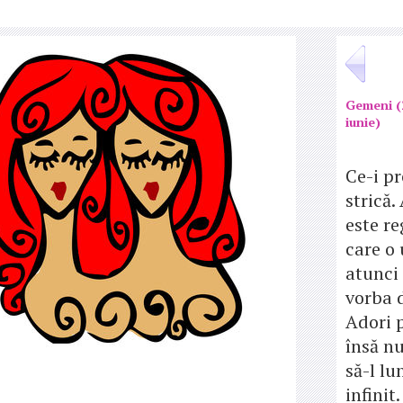
Gemeni (
iunie)
Ce-i p
strică.
este re
care o 
atunci
vorba d
Adori p
însă nu
să-l lu
infinit.