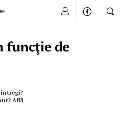
Nu ai cont?
Inregistreaza-
UM
 funcţie de
 întregi?
ant? Află