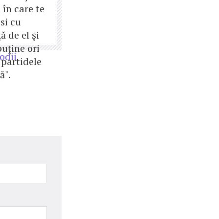
i în care te
psi cu
ă de el şi
uţine ori
odii
 partidele
ă".