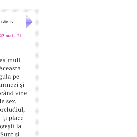
1
din
13
22 mai - 21
rea mult
 Aceasta
gula pe
urmezi şi
 când vine
e sex.
reludiul,
-ţi place
ngeşti la
 Sunt şi