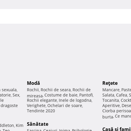
Modă
Reţete
a sexuala
Rochii
Rochii de seara
Rochii de
Mancare
Past
,
,
,
,
atorie
Sex
Costume de baie
Pantofi
Salata
Cafea
,
,
mireasa
,
,
,
,
,
ale
Rochii elegante
Inele de logodna
Tocanita
Cockt
,
,
,
e dragoste
Verighete
Ochelari de soare
Aperitive
Dese
,
,
,
Tendinte 2020
Ciorba perisoa
Ce manc
burta
,
Sănătate
ddleton
Kim
,
Casă şi fami
p
Teo
Sarcina
Ceaiuri
Inima
Psihologie
,
,
,
,
,