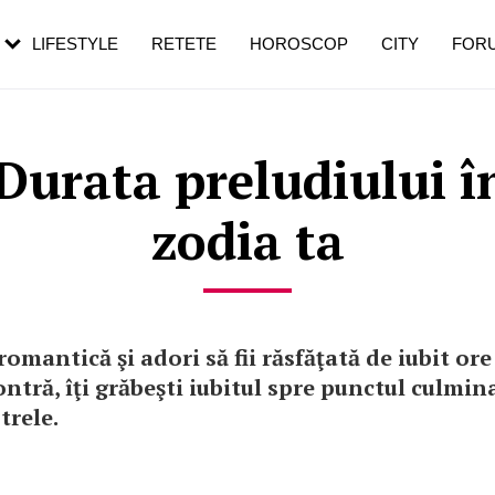
rezești mai des
Cât durează, cum te pregătești și cât
i în vârstă
de dureroasă este investigația
LIFESTYLE
RETETE
HOROSCOP
CITY
FOR
Durata preludiului în
zodia ta
 romantică şi adori să fii răsfăţată de iubit ore
ontră, îţi grăbeşti iubitul spre punctul culmin
trele.