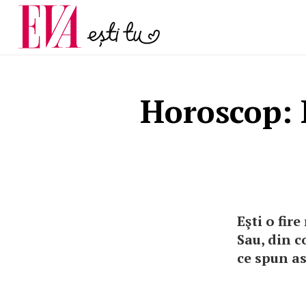
și 60 de ani. De ce te t
Carieră
pe măsură ce înaintez
Actualitate
Horoscop: 
Eşti o fire
Sau, din c
ce spun as