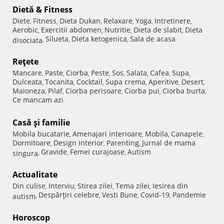
Dietă & Fitness
Diete
Fitness
Dieta Dukan
Relaxare
Yoga
Intretinere
,
,
,
,
,
,
Aerobic
Exercitii abdomen
Nutritie
Dieta de slabit
Dieta
,
,
,
,
Silueta
Dieta ketogenica
Sala de acasa
disociata
,
,
,
Reţete
Mancare
Paste
Ciorba
Peste
Sos
Salata
Cafea
Supa
,
,
,
,
,
,
,
,
Dulceata
Tocanita
Cocktail
Supa crema
Aperitive
Desert
,
,
,
,
,
,
Maioneza
Pilaf
Ciorba perisoare
Ciorba pui
Ciorba burta
,
,
,
,
,
Ce mancam azi
Casă şi familie
Mobila bucatarie
Amenajari interioare
Mobila
Canapele
,
,
,
,
Dormitoare
Design interior
Parenting
Jurnal de mama
,
,
,
Gravide
Femei curajoase
Autism
singura
,
,
,
Actualitate
Din culise
Interviu
Stirea zilei
Tema zilei
Iesirea din
,
,
,
,
Despărţiri celebre
Vesti Bune
Covid-19
Pandemie
autism
,
,
,
,
Horoscop