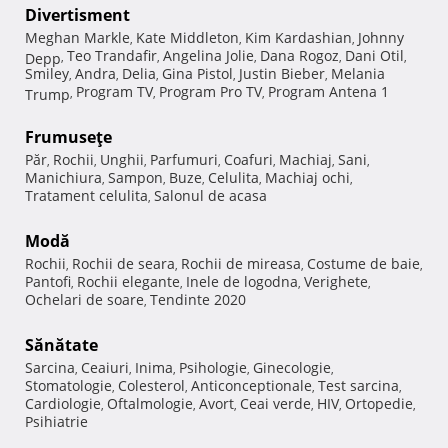
Divertisment
Meghan Markle
Kate Middleton
Kim Kardashian
Johnny
,
,
,
Teo Trandafir
Angelina Jolie
Dana Rogoz
Dani Otil
Depp
,
,
,
,
,
Smiley
Andra
Delia
Gina Pistol
Justin Bieber
Melania
,
,
,
,
,
Program TV
Program Pro TV
Program Antena 1
Trump
,
,
,
Frumuseţe
Păr
Rochii
Unghii
Parfumuri
Coafuri
Machiaj
Sani
,
,
,
,
,
,
,
Manichiura
Sampon
Buze
Celulita
Machiaj ochi
,
,
,
,
,
Tratament celulita
Salonul de acasa
,
Modă
Rochii
Rochii de seara
Rochii de mireasa
Costume de baie
,
,
,
,
Pantofi
Rochii elegante
Inele de logodna
Verighete
,
,
,
,
Ochelari de soare
Tendinte 2020
,
Sănătate
Sarcina
Ceaiuri
Inima
Psihologie
Ginecologie
,
,
,
,
,
Stomatologie
Colesterol
Anticonceptionale
Test sarcina
,
,
,
,
Cardiologie
Oftalmologie
Avort
Ceai verde
HIV
Ortopedie
,
,
,
,
,
,
Psihiatrie