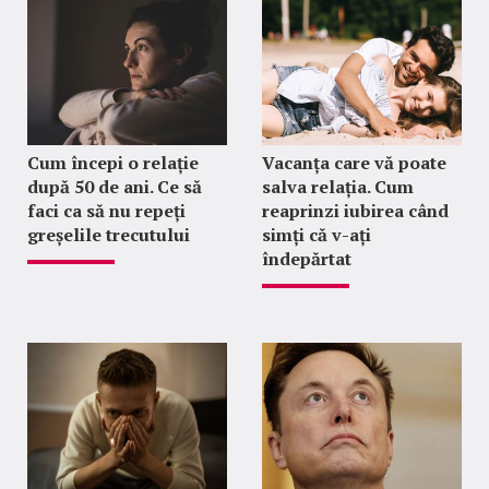
Cum începi o relație
Vacanța care vă poate
după 50 de ani. Ce să
salva relația. Cum
faci ca să nu repeți
reaprinzi iubirea când
greșelile trecutului
simți că v-ați
îndepărtat