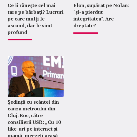
Ce îi rănește cel mai
Elon, supărat pe Nolan:
tare pe bărbați? Lucruri
"şi-a pierdut
pe care mulți le
integritatea". Are
ascund, dar le simt
dreptate?
profund
Ședință cu scântei din
cauza metroului din
Cluj. Boc, către
consilierii USR: „Cu 10
like-uri pe internet și
mamă, mergeți acasă,