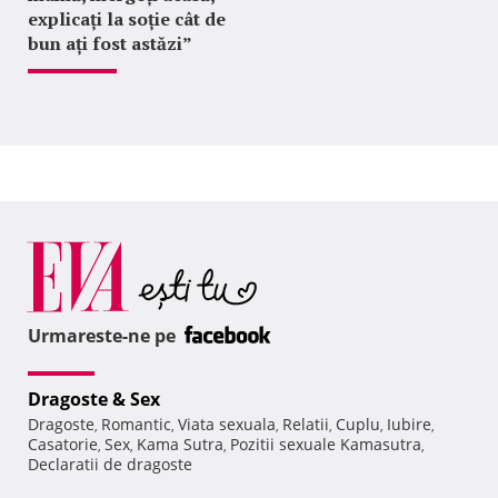
explicați la soție cât de
bun ați fost astăzi”
Urmareste-ne pe
Dragoste & Sex
Dragoste
Romantic
Viata sexuala
Relatii
Cuplu
Iubire
,
,
,
,
,
,
Casatorie
Sex
Kama Sutra
Pozitii sexuale Kamasutra
,
,
,
,
Declaratii de dragoste