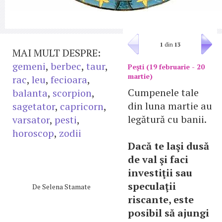
1
din
13
MAI MULT DESPRE:
gemeni
,
berbec
,
taur
,
Peşti (19 februarie - 20
martie)
rac
,
leu
,
fecioara
,
Cumpenele tale
balanta
,
scorpion
,
din luna martie au
sagetator
,
capricorn
,
legătură cu banii.
varsator
,
pesti
,
horoscop
,
zodii
Dacă te laşi dusă
de val şi faci
investiţii sau
speculaţii
De
Selena Stamate
riscante, este
posibil să ajungi