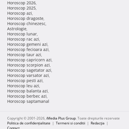
Horoscop 2026
,
Horoscop 2025
,
Horoscop azi
,
Horoscop dragoste
,
Horoscop chinezesc
,
Astrologie
,
Horoscop lunar
,
Horoscop rac azi
,
Horoscop gemeni azi
,
Horoscop fecioara azi
,
Horoscop taur azi
,
Horoscop capricorn azi
,
Horoscop scorpion azi
,
Horoscop sagetator azi
,
Horoscop varsator azi
,
Horoscop pesti azi
,
Horoscop leu azi
,
Horoscop balanta azi
,
Horoscop berbec azi
,
Horoscop saptamanal
Copyright © 2001-2026,
iMedia Plus Group
. Toate drepturile rezervate
Politica de confidențialitate
|
Termeni si conditii
|
Redacţia
|
Contact