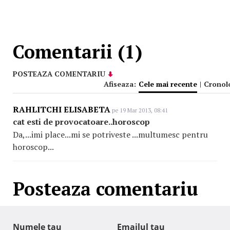
Comentarii (1)
POSTEAZA COMENTARIU
Afiseaza:
Cele mai recente
|
Cronol
RAHLITCHI ELISABETA
pe 19 Mar 2013, 08:41
cat esti de provocatoare..horoscop
Da,...imi place...mi se potriveste ...multumesc pentru
horoscop...
Posteaza comentariu
Numele tau
Emailul tau