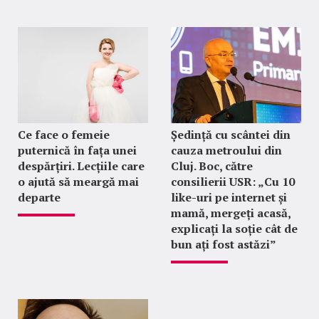
Ce face o femeie
Ședință cu scântei din
puternică în fața unei
cauza metroului din
despărțiri. Lecțiile care
Cluj. Boc, către
o ajută să meargă mai
consilierii USR: „Cu 10
departe
like-uri pe internet și
mamă, mergeți acasă,
explicați la soție cât de
bun ați fost astăzi”