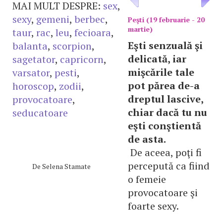
MAI MULT DESPRE:
sex
,
sexy
,
gemeni
,
berbec
,
Peşti (19 februarie - 20
martie)
taur
,
rac
,
leu
,
fecioara
,
Eşti senzuală şi
balanta
,
scorpion
,
delicată, iar
sagetator
,
capricorn
,
mişcările tale
varsator
,
pesti
,
pot părea de-a
horoscop
,
zodii
,
dreptul lascive,
provocatoare
,
chiar dacă tu nu
seducatoare
eşti conştientă
de asta.
De aceea, poţi fi
percepută ca fiind
De
Selena Stamate
o femeie
provocatoare şi
foarte sexy.