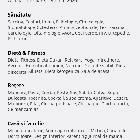
Ochelari de soare
Tendinte 2020
,
Sănătate
Sarcina
Ceaiuri
Inima
Psihologie
Ginecologie
,
,
,
,
,
Stomatologie
Colesterol
Anticonceptionale
Test sarcina
,
,
,
,
Cardiologie
Oftalmologie
Avort
Ceai verde
HIV
Ortopedie
,
,
,
,
,
,
Psihiatrie
Dietă & Fitness
Diete
Fitness
Dieta Dukan
Relaxare
Yoga
Intretinere
,
,
,
,
,
,
Aerobic
Exercitii abdomen
Nutritie
Dieta de slabit
Dieta
,
,
,
,
Silueta
Dieta ketogenica
Sala de acasa
disociata
,
,
,
Reţete
Mancare
Paste
Ciorba
Peste
Sos
Salata
Cafea
Supa
,
,
,
,
,
,
,
,
Dulceata
Tocanita
Cocktail
Supa crema
Aperitive
Desert
,
,
,
,
,
,
Maioneza
Pilaf
Ciorba perisoare
Ciorba pui
Ciorba burta
,
,
,
,
,
Ce mancam azi
Casă şi familie
Mobila bucatarie
Amenajari interioare
Mobila
Canapele
,
,
,
,
Dormitoare
Design interior
Parenting
Jurnal de mama
,
,
,