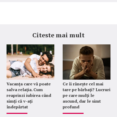
Citeste mai mult
Vacanța care vă poate
Ce îi rănește cel mai
salva relația. Cum
tare pe bărbați? Lucruri
reaprinzi iubirea când
pe care mulți le
simți că v-ați
ascund, dar le simt
îndepărtat
profund