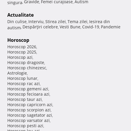
Gravide
Femei curajoase
Autism
singura
,
,
,
Actualitate
Din culise
Interviu
Stirea zilei
Tema zilei
Iesirea din
,
,
,
,
Despărţiri celebre
Vesti Bune
Covid-19
Pandemie
autism
,
,
,
,
Horoscop
Horoscop 2026
,
Horoscop 2025
,
Horoscop azi
,
Horoscop dragoste
,
Horoscop chinezesc
,
Astrologie
,
Horoscop lunar
,
Horoscop rac azi
,
Horoscop gemeni azi
,
Horoscop fecioara azi
,
Horoscop taur azi
,
Horoscop capricorn azi
,
Horoscop scorpion azi
,
Horoscop sagetator azi
,
Horoscop varsator azi
,
Horoscop pesti azi
,
Horoscop leu azi