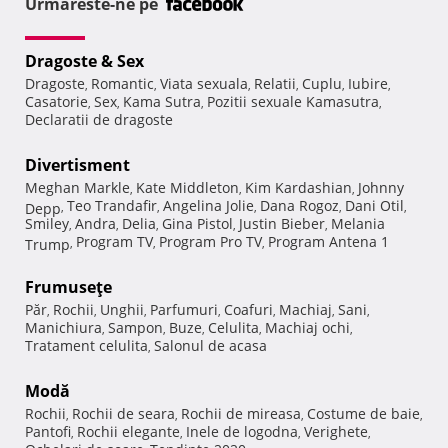
Urmareste-ne pe
Dragoste & Sex
Dragoste
Romantic
Viata sexuala
Relatii
Cuplu
Iubire
,
,
,
,
,
,
Casatorie
Sex
Kama Sutra
Pozitii sexuale Kamasutra
,
,
,
,
Declaratii de dragoste
Divertisment
Meghan Markle
Kate Middleton
Kim Kardashian
Johnny
,
,
,
Teo Trandafir
Angelina Jolie
Dana Rogoz
Dani Otil
Depp
,
,
,
,
,
Smiley
Andra
Delia
Gina Pistol
Justin Bieber
Melania
,
,
,
,
,
Program TV
Program Pro TV
Program Antena 1
Trump
,
,
,
Frumuseţe
Păr
Rochii
Unghii
Parfumuri
Coafuri
Machiaj
Sani
,
,
,
,
,
,
,
Manichiura
Sampon
Buze
Celulita
Machiaj ochi
,
,
,
,
,
Tratament celulita
Salonul de acasa
,
Modă
Rochii
Rochii de seara
Rochii de mireasa
Costume de baie
,
,
,
,
Pantofi
Rochii elegante
Inele de logodna
Verighete
,
,
,
,