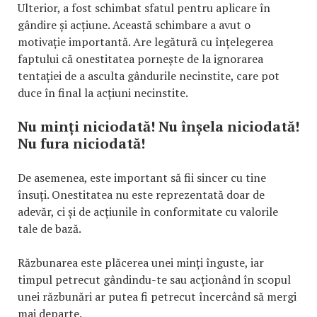
Ulterior, a fost schimbat sfatul pentru aplicare în
gândire și acțiune. Această schimbare a avut o
motivație importantă. Are legătură cu înțelegerea
faptului că onestitatea pornește de la ignorarea
tentației de a asculta gândurile necinstite, care pot
duce în final la acțiuni necinstite.
Nu minți niciodată! Nu înșela niciodată!
Nu fura niciodată!
De asemenea, este important să fii sincer cu tine
însuți. Onestitatea nu este reprezentată doar de
adevăr, ci și de acțiunile în conformitate cu valorile
tale de bază.
Răzbunarea este plăcerea unei minți înguste, iar
timpul petrecut gândindu-te sau acționând în scopul
unei răzbunări ar putea fi petrecut încercând să mergi
mai departe.