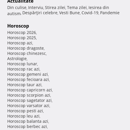
Actualitate
Din culise
Interviu
Stirea zilei
Tema zilei
Iesirea din
,
,
,
,
Despărţiri celebre
Vesti Bune
Covid-19
Pandemie
autism
,
,
,
,
Horoscop
Horoscop 2026
,
Horoscop 2025
,
Horoscop azi
,
Horoscop dragoste
,
Horoscop chinezesc
,
Astrologie
,
Horoscop lunar
,
Horoscop rac azi
,
Horoscop gemeni azi
,
Horoscop fecioara azi
,
Horoscop taur azi
,
Horoscop capricorn azi
,
Horoscop scorpion azi
,
Horoscop sagetator azi
,
Horoscop varsator azi
,
Horoscop pesti azi
,
Horoscop leu azi
,
Horoscop balanta azi
,
Horoscop berbec azi
,