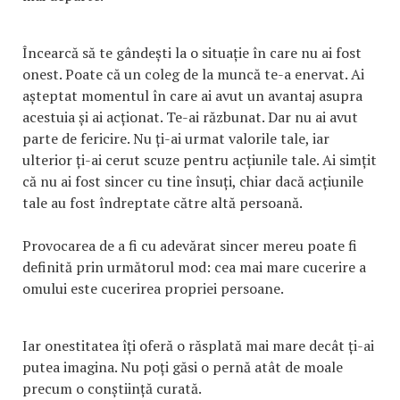
Încearcă să te gândești la o situație în care nu ai fost
onest. Poate că un coleg de la muncă te-a enervat. Ai
așteptat momentul în care ai avut un avantaj asupra
acestuia și ai acționat. Te-ai răzbunat. Dar nu ai avut
parte de fericire. Nu ți-ai urmat valorile tale, iar
ulterior ți-ai cerut scuze pentru acțiunile tale. Ai simțit
că nu ai fost sincer cu tine însuți, chiar dacă acțiunile
tale au fost îndreptate către altă persoană.
Provocarea de a fi cu adevărat sincer mereu poate fi
definită prin următorul mod: cea mai mare cucerire a
omului este cucerirea propriei persoane.
Iar onestitatea îți oferă o răsplată mai mare decât ți-ai
putea imagina. Nu poți găsi o pernă atât de moale
precum o conștiință curată.