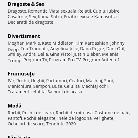
Dragoste & Sex
Dragoste
Romantic
Viata sexuala
Relatii
Cuplu
Iubire
,
,
,
,
,
,
Casatorie
Sex
Kama Sutra
Pozitii sexuale Kamasutra
,
,
,
,
Declaratii de dragoste
Divertisment
Meghan Markle
Kate Middleton
Kim Kardashian
Johnny
,
,
,
Teo Trandafir
Angelina Jolie
Dana Rogoz
Dani Otil
Depp
,
,
,
,
,
Smiley
Andra
Delia
Gina Pistol
Justin Bieber
Melania
,
,
,
,
,
Program TV
Program Pro TV
Program Antena 1
Trump
,
,
,
Frumuseţe
Păr
Rochii
Unghii
Parfumuri
Coafuri
Machiaj
Sani
,
,
,
,
,
,
,
Manichiura
Sampon
Buze
Celulita
Machiaj ochi
,
,
,
,
,
Tratament celulita
Salonul de acasa
,
Modă
Rochii
Rochii de seara
Rochii de mireasa
Costume de baie
,
,
,
,
Pantofi
Rochii elegante
Inele de logodna
Verighete
,
,
,
,
Ochelari de soare
Tendinte 2020
,
Sănătate