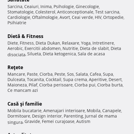
Sarcina
Ceaiuri
Inima
Psihologie
Ginecologie
,
,
,
,
,
Stomatologie
Colesterol
Anticonceptionale
Test sarcina
,
,
,
,
Cardiologie
Oftalmologie
Avort
Ceai verde
HIV
Ortopedie
,
,
,
,
,
,
Psihiatrie
Dietă & Fitness
Diete
Fitness
Dieta Dukan
Relaxare
Yoga
Intretinere
,
,
,
,
,
,
Aerobic
Exercitii abdomen
Nutritie
Dieta de slabit
Dieta
,
,
,
,
Silueta
Dieta ketogenica
Sala de acasa
disociata
,
,
,
Reţete
Mancare
Paste
Ciorba
Peste
Sos
Salata
Cafea
Supa
,
,
,
,
,
,
,
,
Dulceata
Tocanita
Cocktail
Supa crema
Aperitive
Desert
,
,
,
,
,
,
Maioneza
Pilaf
Ciorba perisoare
Ciorba pui
Ciorba burta
,
,
,
,
,
Ce mancam azi
Casă şi familie
Mobila bucatarie
Amenajari interioare
Mobila
Canapele
,
,
,
,
Dormitoare
Design interior
Parenting
Jurnal de mama
,
,
,
Gravide
Femei curajoase
Autism
singura
,
,
,