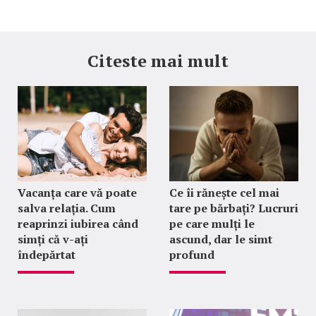
Citeste mai mult
Vacanța care vă poate
Ce îi rănește cel mai
salva relația. Cum
tare pe bărbați? Lucruri
reaprinzi iubirea când
pe care mulți le
simți că v-ați
ascund, dar le simt
îndepărtat
profund