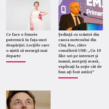
Ce face o femeie
Ședință cu scântei din
puternică în fața unei
cauza metroului din
despărțiri. Lecțiile care
Cluj. Boc, către
o ajută să meargă mai
consilierii USR: „Cu 10
departe
like-uri pe internet și
mamă, mergeți acasă,
explicați la soție cât de
bun ați fost astăzi”