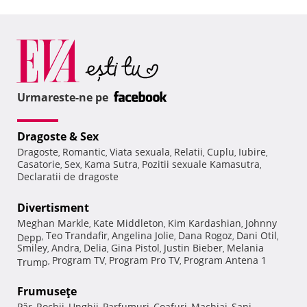
Urmareste-ne pe
Dragoste & Sex
Dragoste
Romantic
Viata sexuala
Relatii
Cuplu
Iubire
,
,
,
,
,
,
Casatorie
Sex
Kama Sutra
Pozitii sexuale Kamasutra
,
,
,
,
Declaratii de dragoste
Divertisment
Meghan Markle
Kate Middleton
Kim Kardashian
Johnny
,
,
,
Teo Trandafir
Angelina Jolie
Dana Rogoz
Dani Otil
Depp
,
,
,
,
,
Smiley
Andra
Delia
Gina Pistol
Justin Bieber
Melania
,
,
,
,
,
Program TV
Program Pro TV
Program Antena 1
Trump
,
,
,
Frumuseţe
Păr
Rochii
Unghii
Parfumuri
Coafuri
Machiaj
Sani