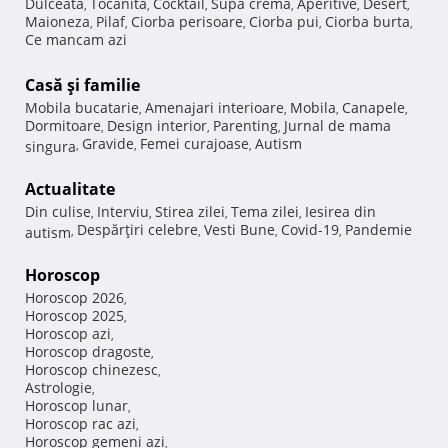
Dulceata
Tocanita
Cocktail
Supa crema
Aperitive
Desert
,
,
,
,
,
,
Maioneza
Pilaf
Ciorba perisoare
Ciorba pui
Ciorba burta
,
,
,
,
,
Ce mancam azi
Casă şi familie
Mobila bucatarie
Amenajari interioare
Mobila
Canapele
,
,
,
,
Dormitoare
Design interior
Parenting
Jurnal de mama
,
,
,
Gravide
Femei curajoase
Autism
singura
,
,
,
Actualitate
Din culise
Interviu
Stirea zilei
Tema zilei
Iesirea din
,
,
,
,
Despărţiri celebre
Vesti Bune
Covid-19
Pandemie
autism
,
,
,
,
Horoscop
Horoscop 2026
,
Horoscop 2025
,
Horoscop azi
,
Horoscop dragoste
,
Horoscop chinezesc
,
Astrologie
,
Horoscop lunar
,
Horoscop rac azi
,
Horoscop gemeni azi
,