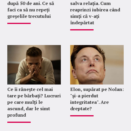
după 50 de ani. Ce să
salva relația. Cum
faci ca să nu repeți
reaprinzi iubirea când
greșelile trecutului
simți că v-ați
îndepărtat
Ce îi rănește cel mai
Elon, supărat pe Nolan:
tare pe bărbați? Lucruri
"şi-a pierdut
pe care mulți le
integritatea". Are
ascund, dar le simt
dreptate?
profund