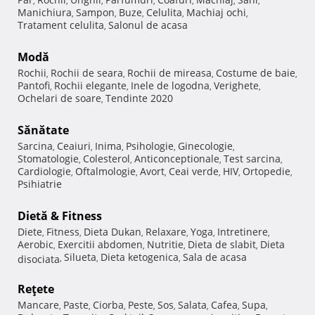
,
,
,
,
,
,
,
Manichiura
Sampon
Buze
Celulita
Machiaj ochi
,
,
,
,
,
Tratament celulita
Salonul de acasa
,
Modă
Rochii
Rochii de seara
Rochii de mireasa
Costume de baie
,
,
,
,
Pantofi
Rochii elegante
Inele de logodna
Verighete
,
,
,
,
Ochelari de soare
Tendinte 2020
,
Sănătate
Sarcina
Ceaiuri
Inima
Psihologie
Ginecologie
,
,
,
,
,
Stomatologie
Colesterol
Anticonceptionale
Test sarcina
,
,
,
,
Cardiologie
Oftalmologie
Avort
Ceai verde
HIV
Ortopedie
,
,
,
,
,
,
Psihiatrie
Dietă & Fitness
Diete
Fitness
Dieta Dukan
Relaxare
Yoga
Intretinere
,
,
,
,
,
,
Aerobic
Exercitii abdomen
Nutritie
Dieta de slabit
Dieta
,
,
,
,
Silueta
Dieta ketogenica
Sala de acasa
disociata
,
,
,
Reţete
Mancare
Paste
Ciorba
Peste
Sos
Salata
Cafea
Supa
,
,
,
,
,
,
,
,