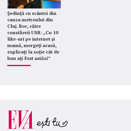
Ședință cu scântei din
cauza metroului din
Cluj. Boc, către
consilierii USR: „Cu 10
like-uri pe internet și
mamă, mergeți acasă,
explicați la soție cât de
bun ați fost astăzi”