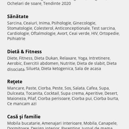
Ochelari de soare
Tendinte 2020
,
Sănătate
Sarcina
Ceaiuri
Inima
Psihologie
Ginecologie
,
,
,
,
,
Stomatologie
Colesterol
Anticonceptionale
Test sarcina
,
,
,
,
Cardiologie
Oftalmologie
Avort
Ceai verde
HIV
Ortopedie
,
,
,
,
,
,
Psihiatrie
Dietă & Fitness
Diete
Fitness
Dieta Dukan
Relaxare
Yoga
Intretinere
,
,
,
,
,
,
Aerobic
Exercitii abdomen
Nutritie
Dieta de slabit
Dieta
,
,
,
,
Silueta
Dieta ketogenica
Sala de acasa
disociata
,
,
,
Reţete
Mancare
Paste
Ciorba
Peste
Sos
Salata
Cafea
Supa
,
,
,
,
,
,
,
,
Dulceata
Tocanita
Cocktail
Supa crema
Aperitive
Desert
,
,
,
,
,
,
Maioneza
Pilaf
Ciorba perisoare
Ciorba pui
Ciorba burta
,
,
,
,
,
Ce mancam azi
Casă şi familie
Mobila bucatarie
Amenajari interioare
Mobila
Canapele
,
,
,
,
Dormitoare
Design interior
Parenting
Jurnal de mama
,
,
,