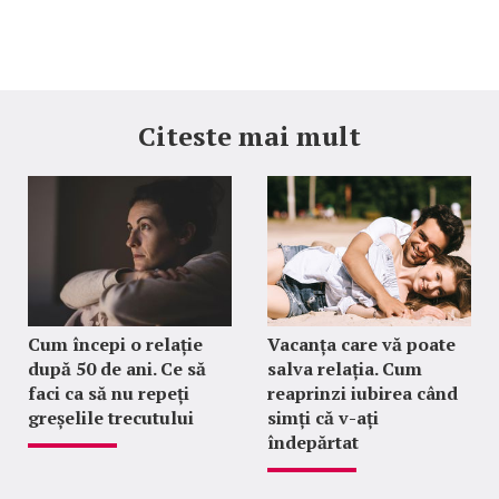
Citeste mai mult
Cum începi o relație
Vacanța care vă poate
după 50 de ani. Ce să
salva relația. Cum
faci ca să nu repeți
reaprinzi iubirea când
greșelile trecutului
simți că v-ați
îndepărtat