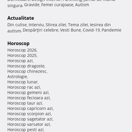
Gravide
Femei curajoase
Autism
singura
,
,
,
Actualitate
Din culise
Interviu
Stirea zilei
Tema zilei
Iesirea din
,
,
,
,
Despărţiri celebre
Vesti Bune
Covid-19
Pandemie
autism
,
,
,
,
Horoscop
Horoscop 2026
,
Horoscop 2025
,
Horoscop azi
,
Horoscop dragoste
,
Horoscop chinezesc
,
Astrologie
,
Horoscop lunar
,
Horoscop rac azi
,
Horoscop gemeni azi
,
Horoscop fecioara azi
,
Horoscop taur azi
,
Horoscop capricorn azi
,
Horoscop scorpion azi
,
Horoscop sagetator azi
,
Horoscop varsator azi
,
Horoscop pesti azi
,