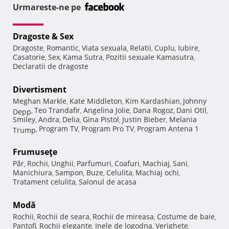
Urmareste-ne pe
Dragoste & Sex
Dragoste
Romantic
Viata sexuala
Relatii
Cuplu
Iubire
,
,
,
,
,
,
Casatorie
Sex
Kama Sutra
Pozitii sexuale Kamasutra
,
,
,
,
Declaratii de dragoste
Divertisment
Meghan Markle
Kate Middleton
Kim Kardashian
Johnny
,
,
,
Teo Trandafir
Angelina Jolie
Dana Rogoz
Dani Otil
Depp
,
,
,
,
,
Smiley
Andra
Delia
Gina Pistol
Justin Bieber
Melania
,
,
,
,
,
Program TV
Program Pro TV
Program Antena 1
Trump
,
,
,
Frumuseţe
Păr
Rochii
Unghii
Parfumuri
Coafuri
Machiaj
Sani
,
,
,
,
,
,
,
Manichiura
Sampon
Buze
Celulita
Machiaj ochi
,
,
,
,
,
Tratament celulita
Salonul de acasa
,
Modă
Rochii
Rochii de seara
Rochii de mireasa
Costume de baie
,
,
,
,
Pantofi
Rochii elegante
Inele de logodna
Verighete
,
,
,
,