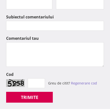
Subiectul comentariului
Comentariul tau
Cod
Greu de citit?
Regenerare cod
TRIMITE