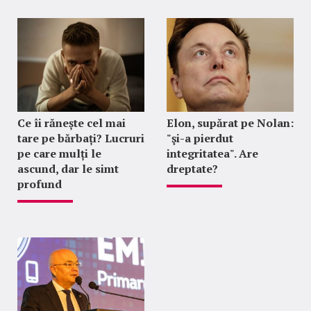
Ce îi rănește cel mai
Elon, supărat pe Nolan:
tare pe bărbați? Lucruri
"şi-a pierdut
pe care mulți le
integritatea". Are
ascund, dar le simt
dreptate?
profund