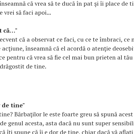
înseamnă că vrea să te ducă în pat şi îi place de 
 vrei să faci apoi...
t că…"
ecvent că a observat ce faci, cu ce te îmbraci, ce
e acţiune, înseamnă că el acordă o atenţie deoseb
ace pentru că vrea să fie cel mai bun prieten al tău 
drăgostit de tine.
 de tine"
 tine? Bărbaţilor le este foarte greu să spună acest
 de genul acesta, asta dacă nu sunt super sensibil
ă îţi spune că îi e dor de tine, chiar dacă vă aflaţ