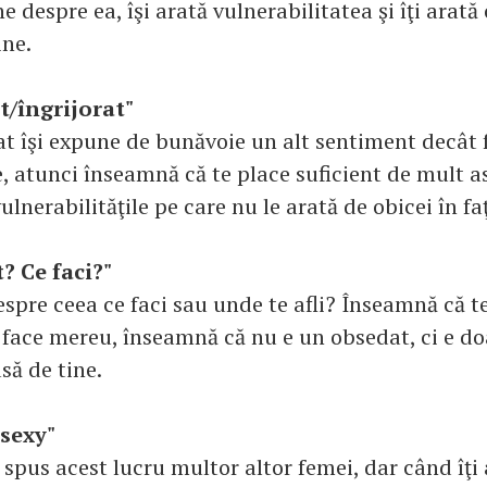
e despre ea, îşi arată vulnerabilitatea şi îţi arată 
ine.
t/îngrijorat"
t îşi expune de bunăvoie un alt sentiment decât f
, atunci înseamnă că te place suficient de mult as
vulnerabilităţile pe care nu le arată de obicei în fa
? Ce faci?"
spre ceea ce faci sau unde te afli? Înseamnă că t
 face mereu, înseamnă că nu e un obsedat, ci e do
asă de tine.
 sexy"
 spus acest lucru multor altor femei, dar când îţi