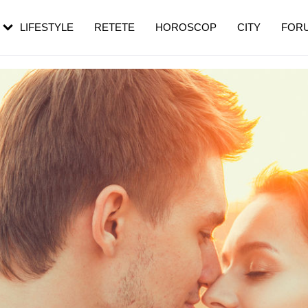
rezești mai des
Cât durează, cum te pregătești și cât
i în vârstă
de dureroasă este investigația
LIFESTYLE
RETETE
HOROSCOP
CITY
FOR