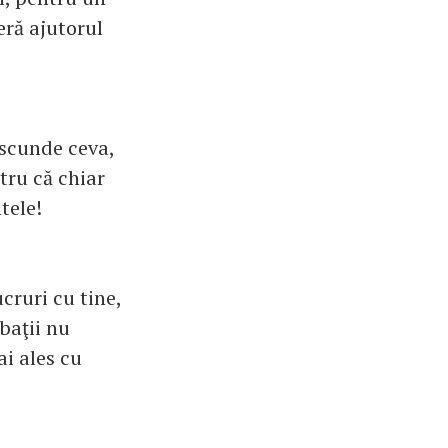
feră ajutorul
ascunde ceva,
ntru că chiar
tele!
cruri cu tine,
rbaţii nu
ai ales cu