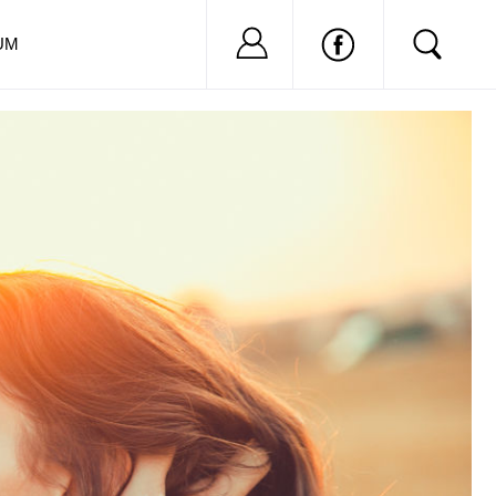
Nu ai cont?
Inregistreaza-
UM