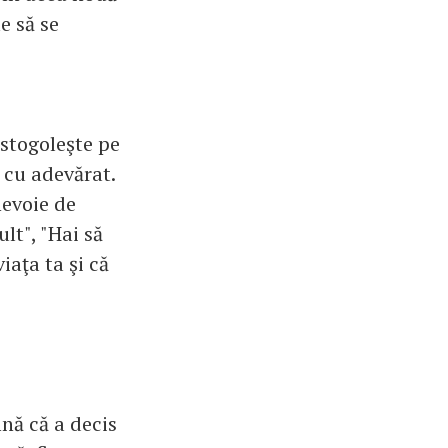
e să se
ostogoleşte pe
 cu adevărat.
nevoie de
lt", "Hai să
iaţa ta şi că
nă că a decis