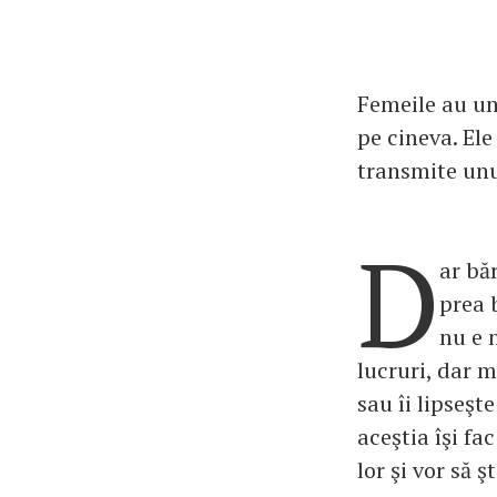
Femeile au un
pe cineva. Ele
transmite un
D
ar bă
prea 
nu e 
lucruri, dar 
sau îi lipseşt
aceştia îşi fa
lor şi vor să ş