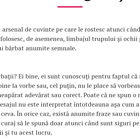
 arsenal de cuvinte pe care le rostesc atunci cân
 folosesc, de asemenea, limbajul trupului şi ochii
ui bărbat anumite semnale.
rbaţii? Ei bine, ei sunt cunoscuţi pentru faptul că
bine la vorbe sau, cel puţin, nu le place să vorbeas
neapărat adevărat sau corect. Poate că ne spun o
mesajul nu este interpretat întotdeauna aşa cum a
e ceva. În orice caz, există anumite fraze sau cuvi
c curaj să le spună doar atunci când sunt siguri p
tii şi tu acest lucru.