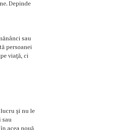
tine. Depinde
 mănânci sau
ită persoanei
pe viaţă, ci
 lucru şi nu le
i sau
i în acea nouă