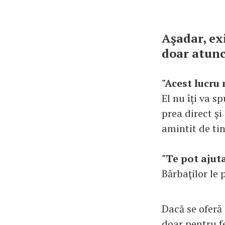
Aşadar, ex
doar atunc
"Acest lucru
El nu îţi va s
prea direct şi 
amintit de tin
"Te pot ajuta
Bărbaţilor le p
Dacă se oferă 
doar pentru f