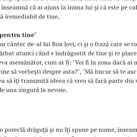
 înseamnă că ai ajuns la inima lui şi că este pe cal
ă iremediabil de tine.
 pentru tine"
n cântec de-al lui Bon Jovi, ci şi o frază care se r
rbat atunci când e îndrăgostit de tine şi te place
va asemănător, cum ar fi: "Voi fi în zona dacă ai 
cine să vorbeşti despre asta?", "Mă bucur să te ascu
ea să îţi transmită ideea că vrea să facă parte din v
de una singură la nevoie.
 o poreclă drăguţă şi nu îţi spune pe nume, înseam