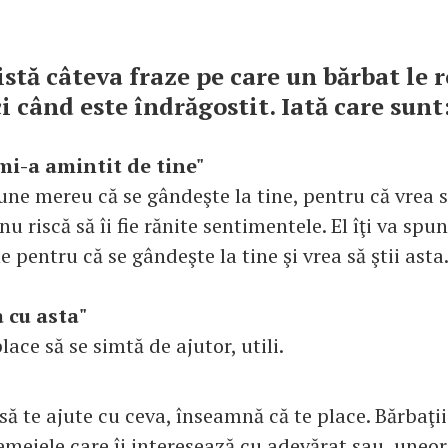
istă câteva fraze pe care un bărbat le 
i când este îndrăgostit. Iată care sunt
 mi-a amintit de tine"
pune mereu că se gândeşte la tine, pentru că vrea să
nu riscă să îi fie rănite sentimentele. El îţi va spu
e pentru că se gândeşte la tine şi vrea să ştii asta
 cu asta"
lace să se simtă de ajutor, utili.
să te ajute cu ceva, înseamnă că te place. Bărbaţii
emeiele care îi interesează cu adevărat sau, uneor