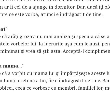
m ar fi cel de a ajunge în dormitor. Dar, dacă îţi o
pre ce este vorba, atunci e îndrăgostit de tine.
at"
 că arăţi grozav, nu mai analiza şi specula că se 
atele vorbelor lui. Ia lucrurile aşa cum le auzi, pe
 minunat şi vrea să ştii asta. Acceptă-i complimen
u mama..."
 că a vorbit cu mama lui şi împărtăşeşte aceste lu
ai bună prietenă a lui, fie e îndrăgostit de tine. Bă
obicei, ceea ce vorbesc cu membrii familiei lor, m