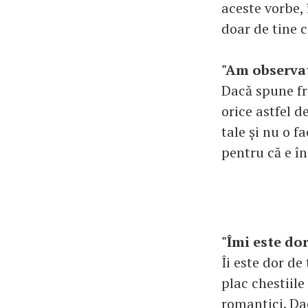
aceste vorbe, 
doar de tine ce
"Am observa
Dacă spune fr
orice astfel d
tale şi nu o f
pentru că e în
"Îmi este dor
Îi este dor de
plac chestiile
romantici. Dac