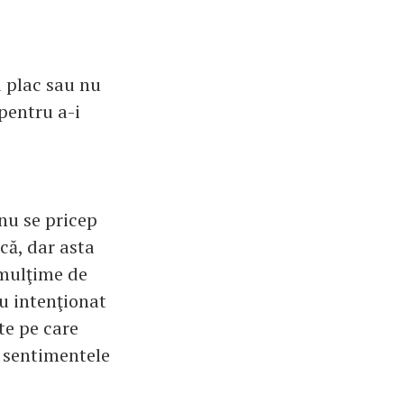
d plac sau nu
 pentru a-i
 nu se pricep
că, dar asta
 mulţime de
u intenţionat
nte pe care
e sentimentele