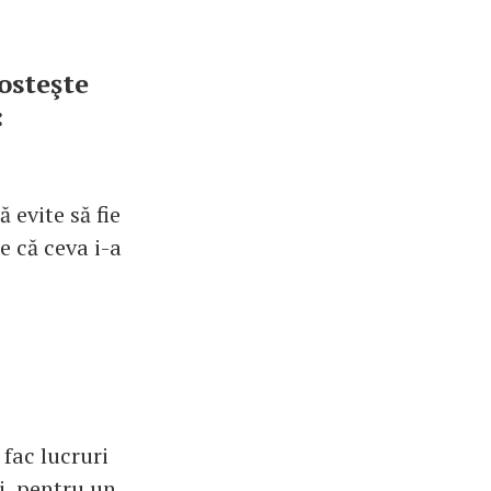
rosteşte
:
 evite să fie
ne că ceva i-a
.
 fac lucruri
i, pentru un