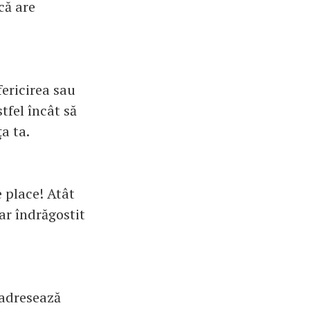
că are
ericirea sau
tfel încât să
ţa ta.
e place! Atât
ar îndrăgostit
 adresează