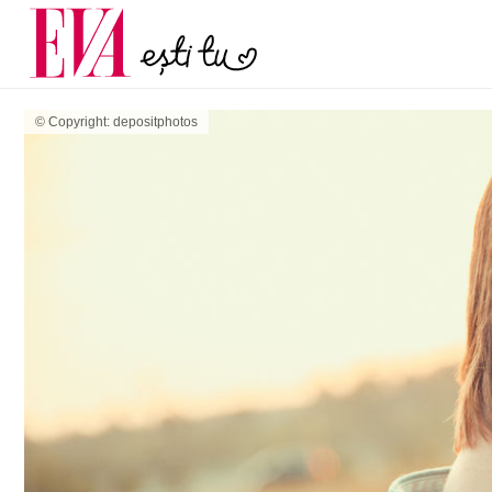
și 60 de ani. De ce te t
Carieră
pe măsură ce înaintez
Actualitate
© Copyright: depositphotos