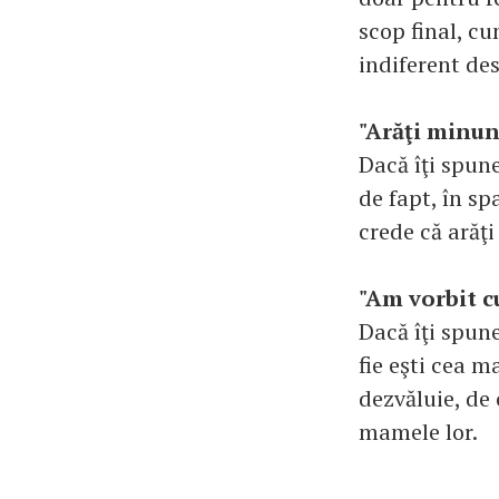
scop final, cu
indiferent des
"Arăţi minun
Dacă îţi spune
de fapt, în sp
crede că arăţi
"Am vorbit c
Dacă îţi spune
fie eşti cea m
dezvăluie, de 
mamele lor.