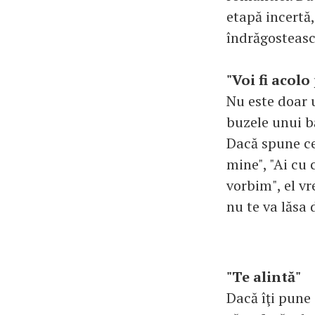
etapă incertă,
îndrăgosteasc
"Voi fi acolo
Nu este doar u
buzele unui bă
Dacă spune ce
mine", "Ai cu 
vorbim", el vr
nu te va lăsa 
"Te alintă"
Dacă îţi pune