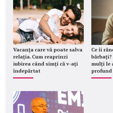
Vacanța care vă poate salva
Ce îi răn
relația. Cum reaprinzi
bărbați?
iubirea când simți că v-ați
mulți le
îndepărtat
profund