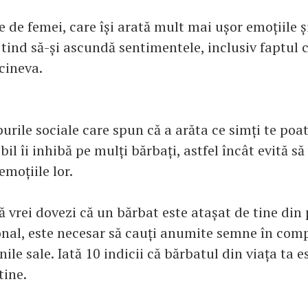
 de femei, care își arată mult mai ușor emoțiile ș
 tind să-și ascundă sentimentele, inclusiv faptul 
cineva.
purile sociale care spun că a arăta ce simți te poa
bil îi inhibă pe mulți bărbați, astfel încât evită s
emoțiile lor.
ă vrei dovezi că un bărbat este atașat de tine din
nal, este necesar să cauți anumite semne în co
unile sale. Iată 10 indicii că bărbatul din viața ta e
tine.