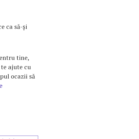
e ca să-și
entru tine,
 te ajute cu
pul ocazii să
e