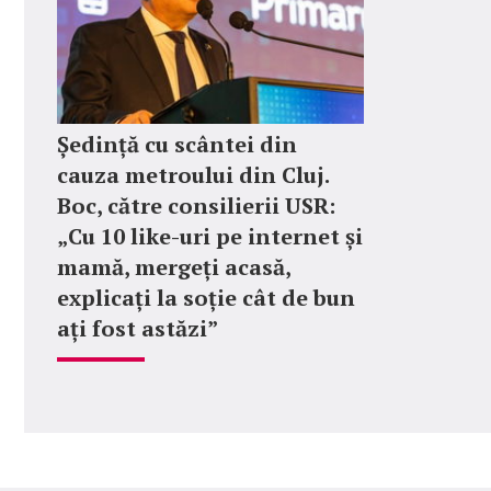
Ședință cu scântei din
cauza metroului din Cluj.
Boc, către consilierii USR:
„Cu 10 like-uri pe internet și
mamă, mergeți acasă,
explicați la soție cât de bun
ați fost astăzi”