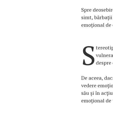
Spre deosebire
simt, bărbații
emoțional de 
S
tereoti
vulnera
despre 
De aceea, dac
vedere emoțio
său și în acți
emoțional de 