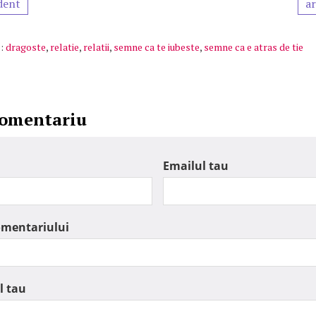
dent
ar
:
dragoste
,
relatie
,
relatii
,
semne ca te iubeste
,
semne ca e atras de tie
comentariu
Emailul tau
omentariului
l tau