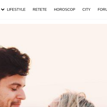
rezești mai des
Cât durează, cum te pregătești și cât
i în vârstă
de dureroasă este investigația
LIFESTYLE
RETETE
HOROSCOP
CITY
FOR