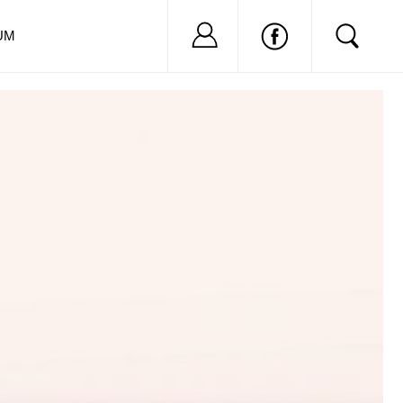
Nu ai cont?
Inregistreaza-
UM