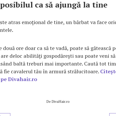
posibilul ca să ajungă la tine
te atras emoțional de tine, un bărbat va face oric
ntele.
 două ore doar ca să te vadă, poate să gătească p
are deloc abilități gospodărești sau poate veni să
lăsând baltă treburi mai importante. Caută tot tim
 să fie cavalerul tău în armură strălucitoare.
Citeșt
pe Divahair.ro
De
DivaHair.ro