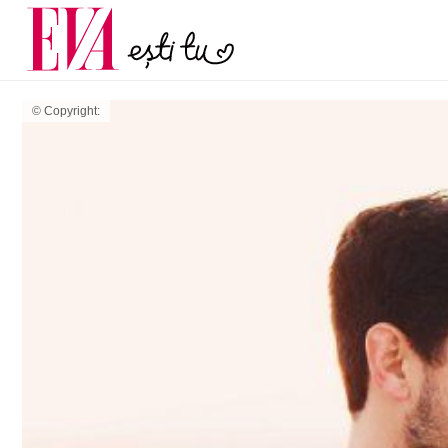
și 60 de ani. De ce te t
Carieră
pe măsură ce înaintez
Actualitate
© Copyright: