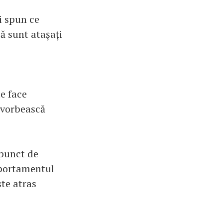
i spun ce
că sunt atașați
te face
ă vorbească
 punct de
mportamentul
ste atras