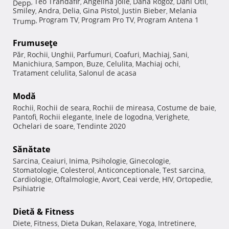
Teo Trandafir
Angelina Jolie
Dana Rogoz
Dani Otil
Depp
,
,
,
,
,
Smiley
Andra
Delia
Gina Pistol
Justin Bieber
Melania
,
,
,
,
,
Program TV
Program Pro TV
Program Antena 1
Trump
,
,
,
Frumuseţe
Păr
Rochii
Unghii
Parfumuri
Coafuri
Machiaj
Sani
,
,
,
,
,
,
,
Manichiura
Sampon
Buze
Celulita
Machiaj ochi
,
,
,
,
,
Tratament celulita
Salonul de acasa
,
Modă
Rochii
Rochii de seara
Rochii de mireasa
Costume de baie
,
,
,
,
Pantofi
Rochii elegante
Inele de logodna
Verighete
,
,
,
,
Ochelari de soare
Tendinte 2020
,
Sănătate
Sarcina
Ceaiuri
Inima
Psihologie
Ginecologie
,
,
,
,
,
Stomatologie
Colesterol
Anticonceptionale
Test sarcina
,
,
,
,
Cardiologie
Oftalmologie
Avort
Ceai verde
HIV
Ortopedie
,
,
,
,
,
,
Psihiatrie
Dietă & Fitness
Diete
Fitness
Dieta Dukan
Relaxare
Yoga
Intretinere
,
,
,
,
,
,