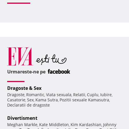
Urmareste-ne pe
Dragoste & Sex
Dragoste
Romantic
Viata sexuala
Relatii
Cuplu
Iubire
,
,
,
,
,
,
Casatorie
Sex
Kama Sutra
Pozitii sexuale Kamasutra
,
,
,
,
Declaratii de dragoste
Divertisment
Meghan Markle
Kate Middleton
Kim Kardashian
Johnny
,
,
,