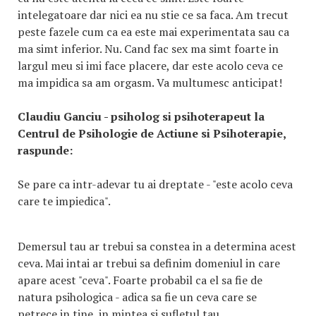
intelegatoare dar nici ea nu stie ce sa faca. Am trecut
peste fazele cum ca ea este mai experimentata sau ca
ma simt inferior. Nu. Cand fac sex ma simt foarte in
largul meu si imi face placere, dar este acolo ceva ce
ma impidica sa am orgasm. Va multumesc anticipat!
Claudiu Ganciu - psiholog si psihoterapeut la
Centrul de Psihologie de Actiune si Psihoterapie,
raspunde:
Se pare ca intr-adevar tu ai dreptate - "este acolo ceva
care te impiedica".
Demersul tau ar trebui sa constea in a determina acest
ceva. Mai intai ar trebui sa definim domeniul in care
apare acest "ceva". Foarte probabil ca el sa fie de
natura psihologica - adica sa fie un ceva care se
petrece in tine, in mintea si sufletul tau.