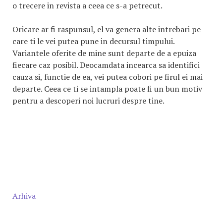
o trecere in revista a ceea ce s-a petrecut.
Oricare ar fi raspunsul, el va genera alte intrebari pe
care ti le vei putea pune in decursul timpului.
Variantele oferite de mine sunt departe de a epuiza
fiecare caz posibil. Deocamdata incearca sa identifici
cauza si, functie de ea, vei putea cobori pe firul ei mai
departe. Ceea ce ti se intampla poate fi un bun motiv
pentru a descoperi noi lucruri despre tine.
Arhiva