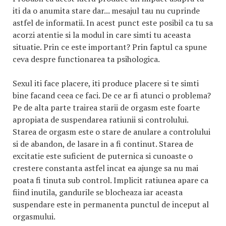
iti da o anumita stare dar... mesajul tau nu cuprinde
astfel de informatii. In acest punct este posibil ca tu sa
acorzi atentie si la modul in care simti tu aceasta
situatie. Prin ce este important? Prin faptul ca spune
ceva despre functionarea ta psihologica.
Sexul iti face placere, iti produce placere si te simti
bine facand ceea ce faci. De ce ar fi atunci o problema?
Pe de alta parte trairea starii de orgasm este foarte
apropiata de suspendarea ratiunii si controlului.
Starea de orgasm este o stare de anulare a controlului
si de abandon, de lasare in a fi continut. Starea de
excitatie este suficient de puternica si cunoaste o
crestere constanta astfel incat ea ajunge sa nu mai
poata fi tinuta sub control. Implicit ratiunea apare ca
fiind inutila, gandurile se blocheaza iar aceasta
suspendare este in permanenta punctul de inceput al
orgasmului.