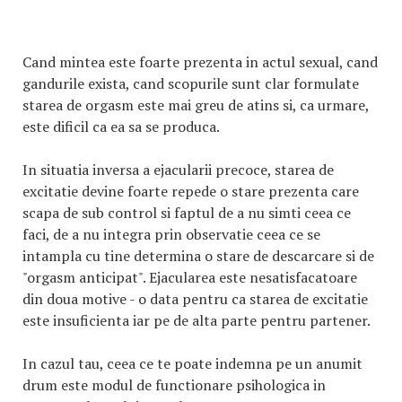
Cand mintea este foarte prezenta in actul sexual, cand
gandurile exista, cand scopurile sunt clar formulate
starea de orgasm este mai greu de atins si, ca urmare,
este dificil ca ea sa se produca.
In situatia inversa a ejacularii precoce, starea de
excitatie devine foarte repede o stare prezenta care
scapa de sub control si faptul de a nu simti ceea ce
faci, de a nu integra prin observatie ceea ce se
intampla cu tine determina o stare de descarcare si de
"orgasm anticipat". Ejacularea este nesatisfacatoare
din doua motive - o data pentru ca starea de excitatie
este insuficienta iar pe de alta parte pentru partener.
In cazul tau, ceea ce te poate indemna pe un anumit
drum este modul de functionare psihologica in