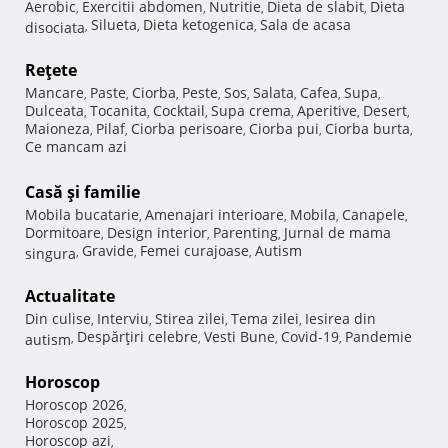
Aerobic
Exercitii abdomen
Nutritie
Dieta de slabit
Dieta
,
,
,
,
Silueta
Dieta ketogenica
Sala de acasa
disociata
,
,
,
Reţete
Mancare
Paste
Ciorba
Peste
Sos
Salata
Cafea
Supa
,
,
,
,
,
,
,
,
Dulceata
Tocanita
Cocktail
Supa crema
Aperitive
Desert
,
,
,
,
,
,
Maioneza
Pilaf
Ciorba perisoare
Ciorba pui
Ciorba burta
,
,
,
,
,
Ce mancam azi
Casă şi familie
Mobila bucatarie
Amenajari interioare
Mobila
Canapele
,
,
,
,
Dormitoare
Design interior
Parenting
Jurnal de mama
,
,
,
Gravide
Femei curajoase
Autism
singura
,
,
,
Actualitate
Din culise
Interviu
Stirea zilei
Tema zilei
Iesirea din
,
,
,
,
Despărţiri celebre
Vesti Bune
Covid-19
Pandemie
autism
,
,
,
,
Horoscop
Horoscop 2026
,
Horoscop 2025
,
Horoscop azi
,