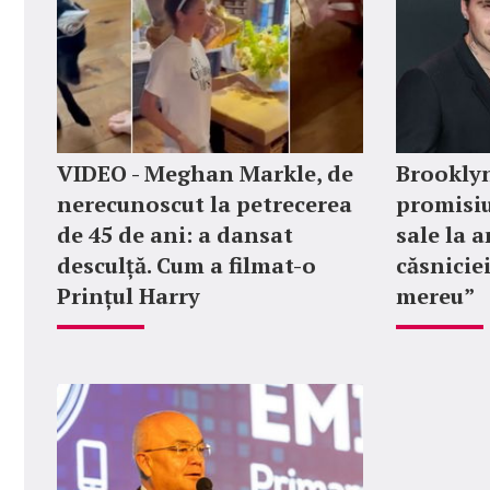
VIDEO - Meghan Markle, de
Brookly
nerecunoscut la petrecerea
promisiu
de 45 de ani: a dansat
sale la 
desculță. Cum a filmat-o
căsniciei
Prințul Harry
mereu”