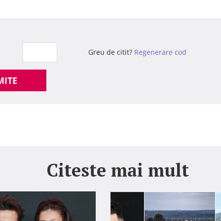
Greu de citit?
Regenerare cod
MITE
Citeste mai mult