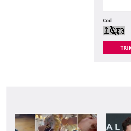
Cod
TRI