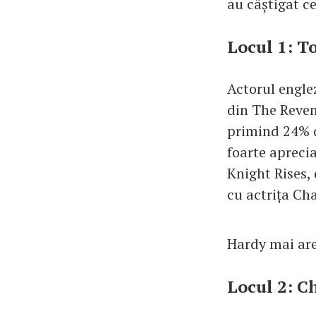
au câștigat ce
Locul 1: 
Actorul englez
din The Revena
primind 24% di
foarte apreci
Knight Rises, 
cu actrița Cha
Hardy mai are 
Locul 2: 