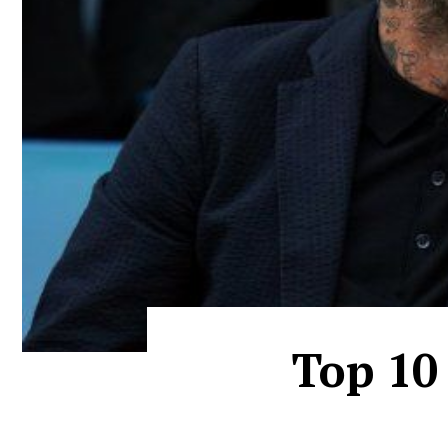
Top 10 