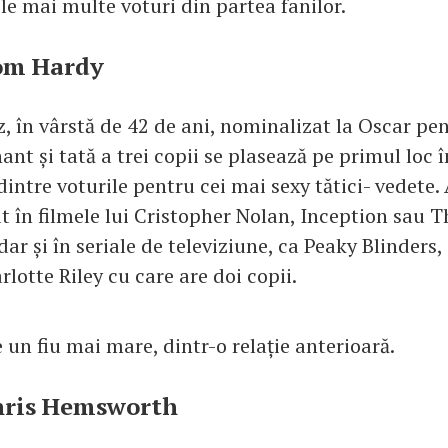
le mai multe voturi din partea fanilor.
Tom Hardy
, în vârstă de 42 de ani, nominalizat la Oscar pen
nt și tată a trei copii se plasează pe primul loc î
ntre voturile pentru cei mai sexy tătici- vedete. 
at în filmele lui Cristopher Nolan, Inception sau 
dar și în seriale de televiziune, ca Peaky Blinders,
rlotte Riley cu care are doi copii.
un fiu mai mare, dintr-o relație anterioară.
Chris Hemsworth