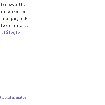
is Hemsworth,
minalizat la
 mai puțin de
ste de mirare,
e.
Citește
ticolul urmator