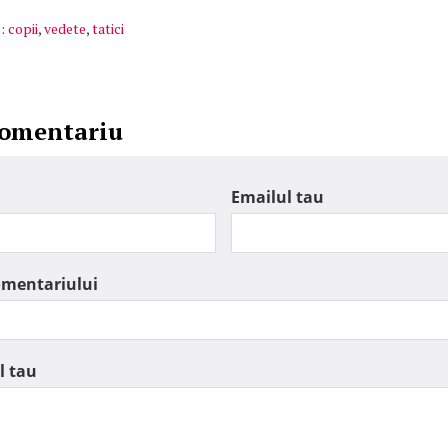
:
copii
,
vedete
,
tatici
comentariu
Emailul tau
omentariului
l tau