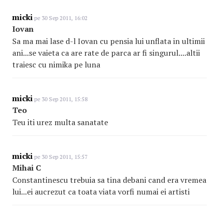
micki
pe 30 Sep 2011, 16:02
Iovan
Sa ma mai lase d-l Iovan cu pensia lui unflata in ultimii
ani...se vaieta ca are rate de parca ar fi singurul....altii
traiesc cu nimika pe luna
micki
pe 30 Sep 2011, 15:58
Teo
Teu iti urez multa sanatate
micki
pe 30 Sep 2011, 15:57
Mihai C
Constantinescu trebuia sa tina debani cand era vremea
lui...ei aucrezut ca toata viata vorfi numai ei artisti