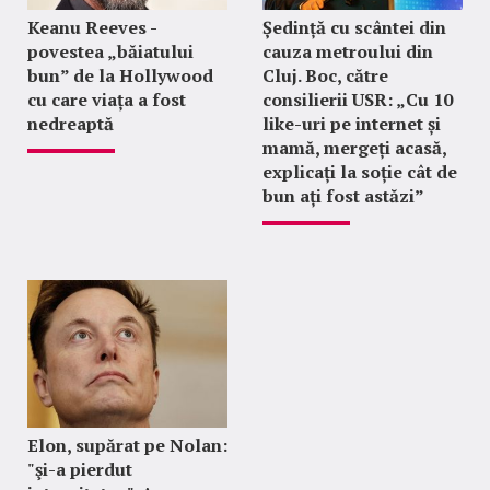
Keanu Reeves -
Ședință cu scântei din
povestea „băiatului
cauza metroului din
bun” de la Hollywood
Cluj. Boc, către
cu care viața a fost
consilierii USR: „Cu 10
nedreaptă
like-uri pe internet și
mamă, mergeți acasă,
explicați la soție cât de
bun ați fost astăzi”
Elon, supărat pe Nolan:
"şi-a pierdut