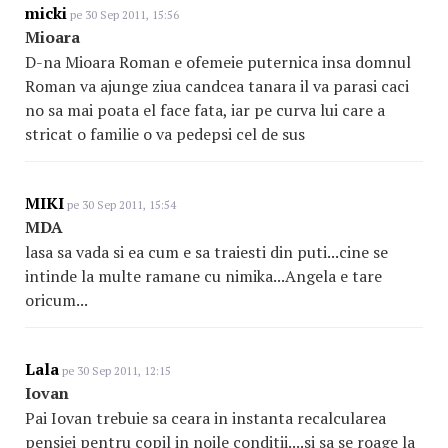
micki
pe 30 Sep 2011, 15:56
Mioara
D-na Mioara Roman e ofemeie puternica insa domnul
Roman va ajunge ziua candcea tanara il va parasi caci
no sa mai poata el face fata, iar pe curva lui care a
stricat o familie o va pedepsi cel de sus
MIKI
pe 30 Sep 2011, 15:54
MDA
lasa sa vada si ea cum e sa traiesti din puti...cine se
intinde la multe ramane cu nimika...Angela e tare
oricum...
Lala
pe 30 Sep 2011, 12:15
Iovan
Pai Iovan trebuie sa ceara in instanta recalcularea
pensiei pentru copil in noile conditii....si sa se roage la