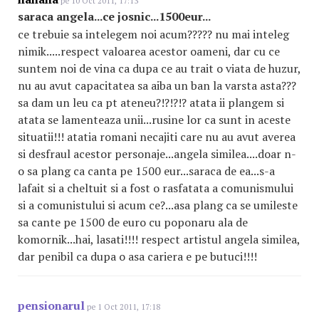
pe 10 Oct 2011, 17:13
saraca angela...ce josnic...1500eur...
ce trebuie sa intelegem noi acum????? nu mai inteleg
nimik.....respect valoarea acestor oameni, dar cu ce
suntem noi de vina ca dupa ce au trait o viata de huzur,
nu au avut capacitatea sa aiba un ban la varsta asta???
sa dam un leu ca pt ateneu?!?!?!? atata ii plangem si
atata se lamenteaza unii...rusine lor ca sunt in aceste
situatii!!! atatia romani necajiti care nu au avut averea
si desfraul acestor personaje...angela similea....doar n-
o sa plang ca canta pe 1500 eur...saraca de ea...s-a
lafait si a cheltuit si a fost o rasfatata a comunismului
si a comunistului si acum ce?...asa plang ca se umileste
sa cante pe 1500 de euro cu poponaru ala de
komornik...hai, lasati!!!! respect artistul angela similea,
dar penibil ca dupa o asa cariera e pe butuci!!!!
pensionarul
pe 1 Oct 2011, 17:18