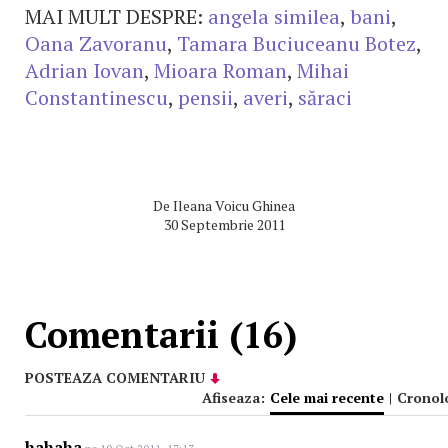
MAI MULT DESPRE:
angela similea
,
bani
,
Oana Zavoranu
,
Tamara Buciuceanu Botez
,
Adrian Iovan
,
Mioara Roman
,
Mihai
Constantinescu
,
pensii
,
averi
,
săraci
De
Ileana Voicu Ghinea
30 Septembrie 2011
Comentarii (16)
POSTEAZA COMENTARIU
Afiseaza:
Cele mai recente
|
Cronol
hahaha