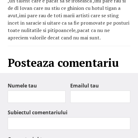
,un talent care e pacat sa se iroseasca ,imi pare rau si
de dl Iovan care nu stiu ce ghinion cu hotul tigan a
avut,imi pare rau de toti marii artisti care se sting
incet in saracie si uitare ca sa fie promovate pe posturi
toate nulitatile si pitipoancele,pacat ca nu ne
apreciem valorile decat cand nu mai sunt.
Posteaza comentariu
Numele tau
Emailul tau
Subiectul comentariului