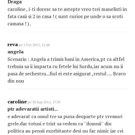
Draga
caroline , i-ti doresc sa te astepte vreo trei manelisti in
fata casii si 2 in casa ! ( sunt curios pe unde o sa scoti
camasa ! ) .
reva
pe 1 Oct 2011, 11:48
angela
Scenariu : Angela a trimis bani in America,pt ca altfel
trebuia sa ii imparta cu fetele lui Surdu,iar acum nu ii
pasa de sechestru...fiul ei este asigurat ,restul .... Bravo
din nou
caroline
pe 30 Sep 2011, 17:05
ptr adevaratii artisti...
e adevarat ca omul tre sa puna deoparte ptr vremuri
grele.dar totusi e trist sa vedem ca ''domnii'' din
politica au pensii exorbitante desi nu fac nimic iar cei