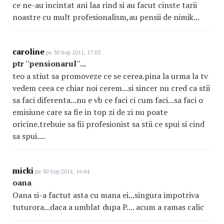
ce ne-au incintat ani laa rind si au facut cinste tarii
noastre cu mult profesionalism,au pensii de nimik...
caroline
pe 30 Sep 2011, 17:03
ptr ''pensionarul''...
teo a stiut sa promoveze ce se cerea.pina la urma la tv
vedem ceea ce chiar noi cerem...si sincer nu cred ca stii
sa faci diferenta...nu e vb ce faci ci cum faci...sa faci o
emisiune care sa fie in top zi de zi nu poate
oricine.trebuie sa fii profesionist sa stii ce spui si cind
sa spui....
micki
pe 30 Sep 2011, 16:04
oana
Oana si-a factut asta cu mana ei...singura impotriva
tuturora...daca a umblat dupa P.... acum a ramas calic