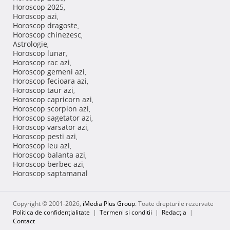
Horoscop 2025
,
Horoscop azi
,
Horoscop dragoste
,
Horoscop chinezesc
,
Astrologie
,
Horoscop lunar
,
Horoscop rac azi
,
Horoscop gemeni azi
,
Horoscop fecioara azi
,
Horoscop taur azi
,
Horoscop capricorn azi
,
Horoscop scorpion azi
,
Horoscop sagetator azi
,
Horoscop varsator azi
,
Horoscop pesti azi
,
Horoscop leu azi
,
Horoscop balanta azi
,
Horoscop berbec azi
,
Horoscop saptamanal
Copyright © 2001-2026,
iMedia Plus Group
. Toate drepturile rezervate
Politica de confidențialitate
|
Termeni si conditii
|
Redacţia
|
Contact