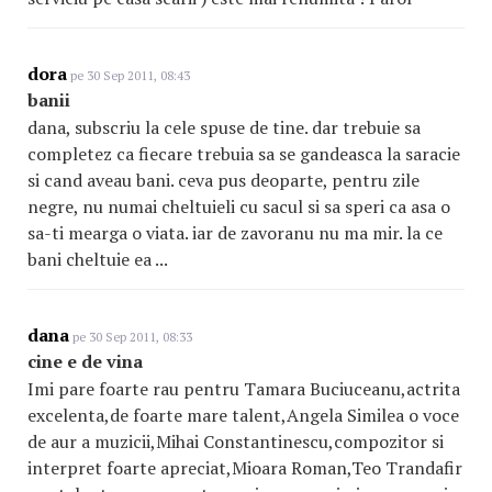
dora
pe 30 Sep 2011, 08:43
banii
dana, subscriu la cele spuse de tine. dar trebuie sa
completez ca fiecare trebuia sa se gandeasca la saracie
si cand aveau bani. ceva pus deoparte, pentru zile
negre, nu numai cheltuieli cu sacul si sa speri ca asa o
sa-ti mearga o viata. iar de zavoranu nu ma mir. la ce
bani cheltuie ea ...
dana
pe 30 Sep 2011, 08:33
cine e de vina
Imi pare foarte rau pentru Tamara Buciuceanu,actrita
excelenta,de foarte mare talent,Angela Similea o voce
de aur a muzicii,Mihai Constantinescu,compozitor si
interpret foarte apreciat,Mioara Roman,Teo Trandafir