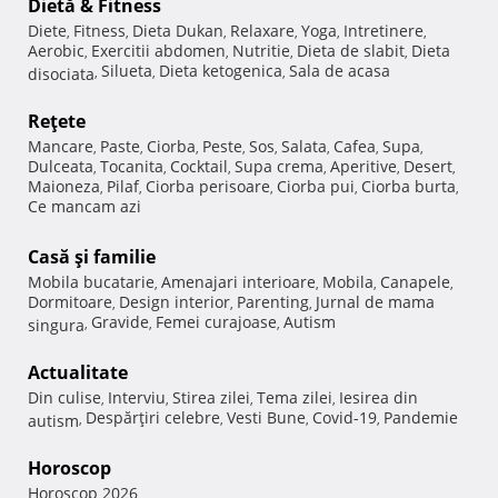
Dietă & Fitness
Diete
Fitness
Dieta Dukan
Relaxare
Yoga
Intretinere
,
,
,
,
,
,
Aerobic
Exercitii abdomen
Nutritie
Dieta de slabit
Dieta
,
,
,
,
Silueta
Dieta ketogenica
Sala de acasa
disociata
,
,
,
Reţete
Mancare
Paste
Ciorba
Peste
Sos
Salata
Cafea
Supa
,
,
,
,
,
,
,
,
Dulceata
Tocanita
Cocktail
Supa crema
Aperitive
Desert
,
,
,
,
,
,
Maioneza
Pilaf
Ciorba perisoare
Ciorba pui
Ciorba burta
,
,
,
,
,
Ce mancam azi
Casă şi familie
Mobila bucatarie
Amenajari interioare
Mobila
Canapele
,
,
,
,
Dormitoare
Design interior
Parenting
Jurnal de mama
,
,
,
Gravide
Femei curajoase
Autism
singura
,
,
,
Actualitate
Din culise
Interviu
Stirea zilei
Tema zilei
Iesirea din
,
,
,
,
Despărţiri celebre
Vesti Bune
Covid-19
Pandemie
autism
,
,
,
,
Horoscop
Horoscop 2026
,