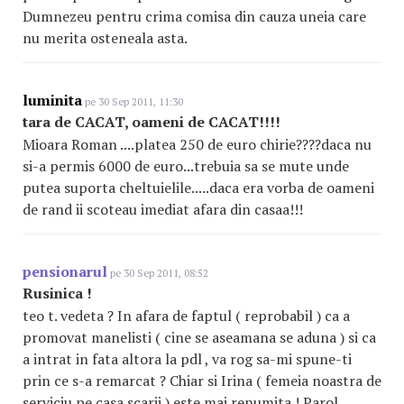
Dumnezeu pentru crima comisa din cauza uneia care
nu merita osteneala asta.
luminita
pe 30 Sep 2011, 11:30
tara de CACAT, oameni de CACAT!!!!
Mioara Roman ....platea 250 de euro chirie????daca nu
si-a permis 6000 de euro...trebuia sa se mute unde
putea suporta cheltuielile.....daca era vorba de oameni
de rand ii scoteau imediat afara din casaa!!!
pensionarul
pe 30 Sep 2011, 08:52
Rusinica !
teo t. vedeta ? In afara de faptul ( reprobabil ) ca a
promovat manelisti ( cine se aseamana se aduna ) si ca
a intrat in fata altora la pdl , va rog sa-mi spune-ti
prin ce s-a remarcat ? Chiar si Irina ( femeia noastra de
serviciu pe casa scarii ) este mai renumita ! Parol