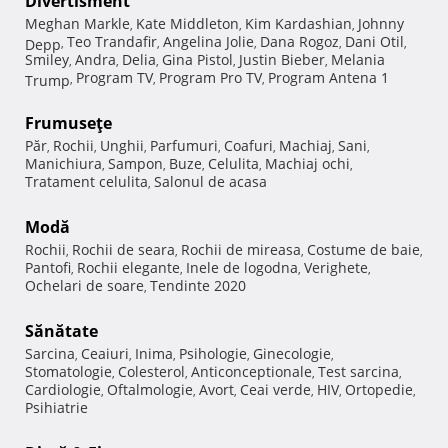
Divertisment
Meghan Markle
Kate Middleton
Kim Kardashian
Johnny
,
,
,
Teo Trandafir
Angelina Jolie
Dana Rogoz
Dani Otil
Depp
,
,
,
,
,
Smiley
Andra
Delia
Gina Pistol
Justin Bieber
Melania
,
,
,
,
,
Program TV
Program Pro TV
Program Antena 1
Trump
,
,
,
Frumuseţe
Păr
Rochii
Unghii
Parfumuri
Coafuri
Machiaj
Sani
,
,
,
,
,
,
,
Manichiura
Sampon
Buze
Celulita
Machiaj ochi
,
,
,
,
,
Tratament celulita
Salonul de acasa
,
Modă
Rochii
Rochii de seara
Rochii de mireasa
Costume de baie
,
,
,
,
Pantofi
Rochii elegante
Inele de logodna
Verighete
,
,
,
,
Ochelari de soare
Tendinte 2020
,
Sănătate
Sarcina
Ceaiuri
Inima
Psihologie
Ginecologie
,
,
,
,
,
Stomatologie
Colesterol
Anticonceptionale
Test sarcina
,
,
,
,
Cardiologie
Oftalmologie
Avort
Ceai verde
HIV
Ortopedie
,
,
,
,
,
,
Psihiatrie