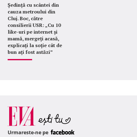
Ședință cu scântei din
cauza metroului din
Cluj. Boc, către
consilierii USR: „Cu 10
like-uri pe internet și
mamă, mergeți acasă,
explicați la soție cât de
bun ați fost astăzi”
Urmareste-ne pe