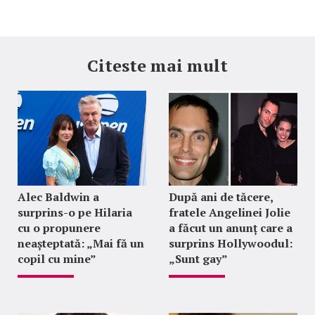
Citeste mai mult
Alec Baldwin a
După ani de tăcere,
surprins-o pe Hilaria
fratele Angelinei Jolie
cu o propunere
a făcut un anunț care a
neașteptată: „Mai fă un
surprins Hollywoodul:
copil cu mine”
„Sunt gay”