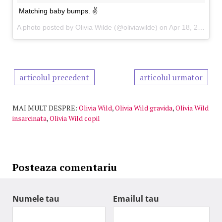
Matching baby bumps. ✌️
A photo posted by Olivia Wilde (@oliviawilde) on Apr 18, 2016 at 11:38am PDT
articolul precedent
articolul urmator
MAI MULT DESPRE:
Olivia Wild
,
Olivia Wild gravida
,
Olivia Wild
insarcinata
,
Olivia Wild copil
Posteaza comentariu
Numele tau
Emailul tau