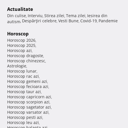
Actualitate
Din culise
Interviu
Stirea zilei
Tema zilei
Iesirea din
,
,
,
,
Despărţiri celebre
Vesti Bune
Covid-19
Pandemie
autism
,
,
,
,
Horoscop
Horoscop 2026
,
Horoscop 2025
,
Horoscop azi
,
Horoscop dragoste
,
Horoscop chinezesc
,
Astrologie
,
Horoscop lunar
,
Horoscop rac azi
,
Horoscop gemeni azi
,
Horoscop fecioara azi
,
Horoscop taur azi
,
Horoscop capricorn azi
,
Horoscop scorpion azi
,
Horoscop sagetator azi
,
Horoscop varsator azi
,
Horoscop pesti azi
,
Horoscop leu azi
,
Horoscop balanta azi
,