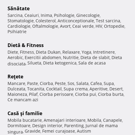
Sănătate
Sarcina
Ceaiuri
Inima
Psihologie
Ginecologie
,
,
,
,
,
Stomatologie
Colesterol
Anticonceptionale
Test sarcina
,
,
,
,
Cardiologie
Oftalmologie
Avort
Ceai verde
HIV
Ortopedie
,
,
,
,
,
,
Psihiatrie
Dietă & Fitness
Diete
Fitness
Dieta Dukan
Relaxare
Yoga
Intretinere
,
,
,
,
,
,
Aerobic
Exercitii abdomen
Nutritie
Dieta de slabit
Dieta
,
,
,
,
Silueta
Dieta ketogenica
Sala de acasa
disociata
,
,
,
Reţete
Mancare
Paste
Ciorba
Peste
Sos
Salata
Cafea
Supa
,
,
,
,
,
,
,
,
Dulceata
Tocanita
Cocktail
Supa crema
Aperitive
Desert
,
,
,
,
,
,
Maioneza
Pilaf
Ciorba perisoare
Ciorba pui
Ciorba burta
,
,
,
,
,
Ce mancam azi
Casă şi familie
Mobila bucatarie
Amenajari interioare
Mobila
Canapele
,
,
,
,
Dormitoare
Design interior
Parenting
Jurnal de mama
,
,
,
Gravide
Femei curajoase
Autism
singura
,
,
,