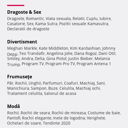
Dragoste & Sex
Dragoste
Romantic
Viata sexuala
Relatii
Cuplu
Iubire
,
,
,
,
,
,
Casatorie
Sex
Kama Sutra
Pozitii sexuale Kamasutra
,
,
,
,
Declaratii de dragoste
Divertisment
Meghan Markle
Kate Middleton
Kim Kardashian
Johnny
,
,
,
Teo Trandafir
Angelina Jolie
Dana Rogoz
Dani Otil
Depp
,
,
,
,
,
Smiley
Andra
Delia
Gina Pistol
Justin Bieber
Melania
,
,
,
,
,
Program TV
Program Pro TV
Program Antena 1
Trump
,
,
,
Frumuseţe
Păr
Rochii
Unghii
Parfumuri
Coafuri
Machiaj
Sani
,
,
,
,
,
,
,
Manichiura
Sampon
Buze
Celulita
Machiaj ochi
,
,
,
,
,
Tratament celulita
Salonul de acasa
,
Modă
Rochii
Rochii de seara
Rochii de mireasa
Costume de baie
,
,
,
,
Pantofi
Rochii elegante
Inele de logodna
Verighete
,
,
,
,
Ochelari de soare
Tendinte 2020
,