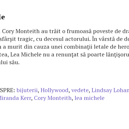
le
i Cory Monteith au trăit o frumoasă poveste de dr
 sfârşit tragic, cu decesul actorului. În vârstă de d
 a murit din cauza unei combinaţii letale de heroi
tea, Lea Michele nu a renunţat să poarte lănţişoru
lui său.
SPRE:
bijuterii
,
Hollywood
,
vedete
,
Lindsay Loha
iranda Kerr
,
Cory Monteith
,
lea michele