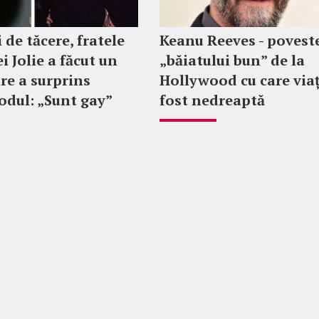
 de tăcere, fratele
Keanu Reeves - povest
i Jolie a făcut un
„băiatului bun” de la
re a surprins
Hollywood cu care via
dul: „Sunt gay”
fost nedreaptă