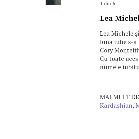
1
din
6
Lea Miche
Lea Michele ş
luna iulie s-a
Cory Monteith
Cu toate aces
numele iubitu
MAI MULT DE
Kardashian
,
M