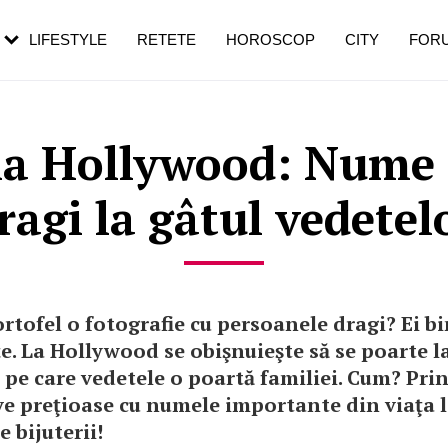
rebui să mergi
și 60 de ani. De ce te trezești mai des
pe măsură ce înaintezi în vârstă
LIFESTYLE
RETETE
HOROSCOP
CITY
FOR
la Hollywood: Nume
ragi la gâtul vedetel
ortofel o fotografie cu persoanele dragi? Ei bi
e. La Hollywood se obişnuieşte să se poarte l
pe care vedetele o poartă familiei. Cum? Pri
e preţioase cu numele importante din viaţa lo
 bijuterii!