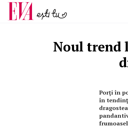
menopauză și când ar t
Carieră
la medic
Actualitate
Noul trend 
d
Porţi în p
în tendinţ
dragostea 
pandantiv
frumoasele