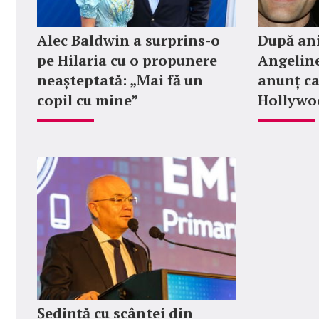
Alec Baldwin a surprins-o
După ani
pe Hilaria cu o propunere
Angeline
neașteptată: „Mai fă un
anunț ca
copil cu mine”
Hollywoo
Ședință cu scântei din