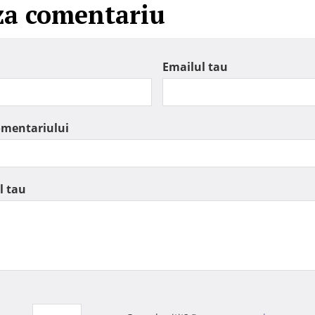
za comentariu
Emailul tau
omentariului
l tau