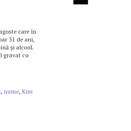
agoste care în
oar 31 de ani,
nă şi alcool.
l gravat cu
n
,
nume
,
Kim