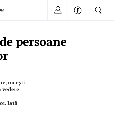
Nu ai cont?
Inregistreaza-
UM
 de persoane
or
ne, nu eşti
a vedere
n
r. Iată