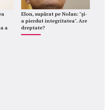
ea
Elon, supărat pe Nolan: "şi-
a pierdut integritatea". Are
ța a
dreptate?