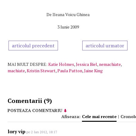
De
Ileana Voicu Ghinea
3 Iunie 2009
articolul precedent
articolul urmator
MAI MULT DESPRE:
Katie Holmes
,
Jessica Biel
,
nemachiate
,
machiate
,
Kristin Stewart
,
Paula Patton
,
Jaine King
Comentarii (9)
POSTEAZA COMENTARIU
Afiseaza:
Cele mai recente
|
Cronol
lory vip
pe 2 Ian 2012, 18:17