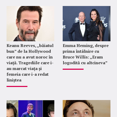
Keanu Reeves, „băiatul
Emma Heming, despre
bun” de la Hollywood
prima întâlnire cu
care nu a avut noroc în
Bruce Willis: „Eram
viață. Tragediile care i-
logodită cu altcineva”
au marcat viața și
femeia care i-a redat
liniștea