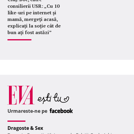
consilierii USR: „Cu 10
like-uri pe internet și
mamă, mergeți acasă,
explicați la soție cât de
bun ați fost astăzi”
Urmareste-ne pe
Dragoste & Sex