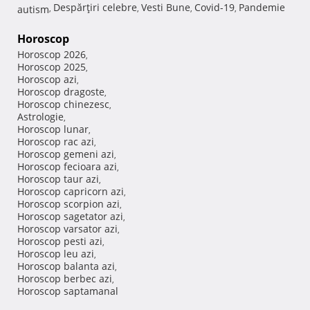
Despărţiri celebre
Vesti Bune
Covid-19
Pandemie
autism
,
,
,
,
Horoscop
Horoscop 2026
,
Horoscop 2025
,
Horoscop azi
,
Horoscop dragoste
,
Horoscop chinezesc
,
Astrologie
,
Horoscop lunar
,
Horoscop rac azi
,
Horoscop gemeni azi
,
Horoscop fecioara azi
,
Horoscop taur azi
,
Horoscop capricorn azi
,
Horoscop scorpion azi
,
Horoscop sagetator azi
,
Horoscop varsator azi
,
Horoscop pesti azi
,
Horoscop leu azi
,
Horoscop balanta azi
,
Horoscop berbec azi
,
Horoscop saptamanal