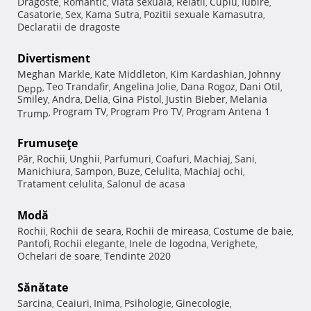
Dragoste
Romantic
Viata sexuala
Relatii
Cuplu
Iubire
,
,
,
,
,
,
Casatorie
Sex
Kama Sutra
Pozitii sexuale Kamasutra
,
,
,
,
Declaratii de dragoste
Divertisment
Meghan Markle
Kate Middleton
Kim Kardashian
Johnny
,
,
,
Teo Trandafir
Angelina Jolie
Dana Rogoz
Dani Otil
Depp
,
,
,
,
,
Smiley
Andra
Delia
Gina Pistol
Justin Bieber
Melania
,
,
,
,
,
Program TV
Program Pro TV
Program Antena 1
Trump
,
,
,
Frumuseţe
Păr
Rochii
Unghii
Parfumuri
Coafuri
Machiaj
Sani
,
,
,
,
,
,
,
Manichiura
Sampon
Buze
Celulita
Machiaj ochi
,
,
,
,
,
Tratament celulita
Salonul de acasa
,
Modă
Rochii
Rochii de seara
Rochii de mireasa
Costume de baie
,
,
,
,
Pantofi
Rochii elegante
Inele de logodna
Verighete
,
,
,
,
Ochelari de soare
Tendinte 2020
,
Sănătate
Sarcina
Ceaiuri
Inima
Psihologie
Ginecologie
,
,
,
,
,