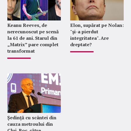
Keanu Reeves, de
Elon, supărat pe Nolan:
nerecunoscut pe scenă
"şi-a pierdut
la 61 de ani. Starul din
integritatea". Are
„Matrix” pare complet
dreptate?
transformat
Ședință cu scântei din
cauza metroului din
Cluj. Boc, către