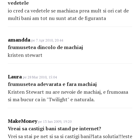
vedetele
io cred ca vedetele se machiaza prea mult si ori cat de
multi bani am tot nu sunt atat de figuranta
amandda
pe 7 Apr 2010, 20:44
frumusetea dincolo de machiaj
kristen stewart
Laura
pe 28 Mar 2010, 15:04
frumusetea adevarata e fara machiaj
Kristen Stewart nu are nevoie de machiaj, e frumoasa
si ma bucur ca in "Twilight" e naturala.
MakeMoney
pe 13 Iun 2009, 19:20
Vreai sa castigi bani stand pe internet?
Vrei sa stai pe net si sa si castigi bani?Iata solutia!!!este