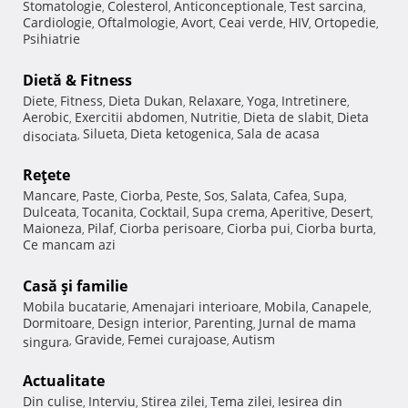
Stomatologie
Colesterol
Anticonceptionale
Test sarcina
,
,
,
,
Cardiologie
Oftalmologie
Avort
Ceai verde
HIV
Ortopedie
,
,
,
,
,
,
Psihiatrie
Dietă & Fitness
Diete
Fitness
Dieta Dukan
Relaxare
Yoga
Intretinere
,
,
,
,
,
,
Aerobic
Exercitii abdomen
Nutritie
Dieta de slabit
Dieta
,
,
,
,
Silueta
Dieta ketogenica
Sala de acasa
disociata
,
,
,
Reţete
Mancare
Paste
Ciorba
Peste
Sos
Salata
Cafea
Supa
,
,
,
,
,
,
,
,
Dulceata
Tocanita
Cocktail
Supa crema
Aperitive
Desert
,
,
,
,
,
,
Maioneza
Pilaf
Ciorba perisoare
Ciorba pui
Ciorba burta
,
,
,
,
,
Ce mancam azi
Casă şi familie
Mobila bucatarie
Amenajari interioare
Mobila
Canapele
,
,
,
,
Dormitoare
Design interior
Parenting
Jurnal de mama
,
,
,
Gravide
Femei curajoase
Autism
singura
,
,
,
Actualitate
Din culise
Interviu
Stirea zilei
Tema zilei
Iesirea din
,
,
,
,