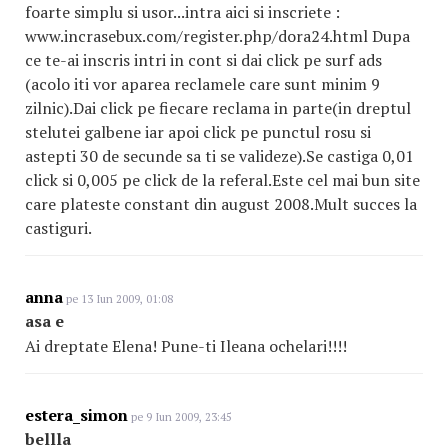
foarte simplu si usor...intra aici si inscriete :
www.incrasebux.com/register.php/dora24.html Dupa
ce te-ai inscris intri in cont si dai click pe surf ads
(acolo iti vor aparea reclamele care sunt minim 9
zilnic).Dai click pe fiecare reclama in parte(in dreptul
stelutei galbene iar apoi click pe punctul rosu si
astepti 30 de secunde sa ti se valideze).Se castiga 0,01
click si 0,005 pe click de la referal.Este cel mai bun site
care plateste constant din august 2008.Mult succes la
castiguri.
anna
pe 13 Iun 2009, 01:08
asa e
Ai dreptate Elena! Pune-ti Ileana ochelari!!!!
estera_simon
pe 9 Iun 2009, 23:45
bellla