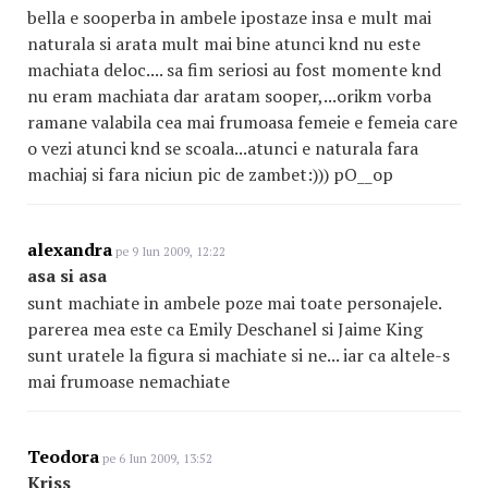
bella e sooperba in ambele ipostaze insa e mult mai
naturala si arata mult mai bine atunci knd nu este
machiata deloc.... sa fim seriosi au fost momente knd
nu eram machiata dar aratam sooper,...orikm vorba
ramane valabila cea mai frumoasa femeie e femeia care
o vezi atunci knd se scoala...atunci e naturala fara
machiaj si fara niciun pic de zambet:))) pO__op
alexandra
pe 9 Iun 2009, 12:22
asa si asa
sunt machiate in ambele poze mai toate personajele.
parerea mea este ca Emily Deschanel si Jaime King
sunt uratele la figura si machiate si ne... iar ca altele-s
mai frumoase nemachiate
Teodora
pe 6 Iun 2009, 13:52
Kriss