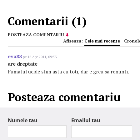
Comentarii (1)
POSTEAZA COMENTARIU
Afiseaza:
Cele mai recente
|
Cronol
eva88
pe 18 Apr 2011, 09:53
are dreptate
Fumatul ucide stim asta cu toti, dar e greu sa renunti.
Posteaza comentariu
Numele tau
Emailul tau