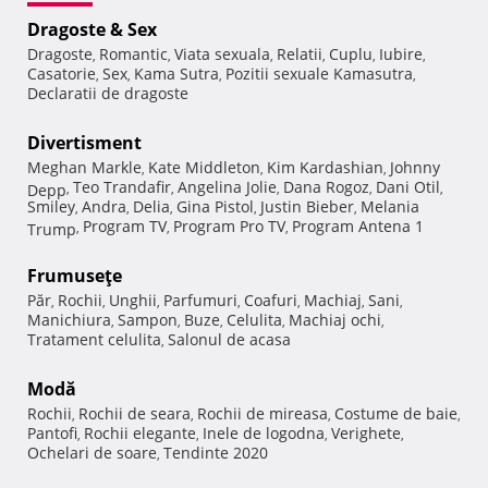
Dragoste & Sex
Dragoste
Romantic
Viata sexuala
Relatii
Cuplu
Iubire
,
,
,
,
,
,
Casatorie
Sex
Kama Sutra
Pozitii sexuale Kamasutra
,
,
,
,
Declaratii de dragoste
Divertisment
Meghan Markle
Kate Middleton
Kim Kardashian
Johnny
,
,
,
Teo Trandafir
Angelina Jolie
Dana Rogoz
Dani Otil
Depp
,
,
,
,
,
Smiley
Andra
Delia
Gina Pistol
Justin Bieber
Melania
,
,
,
,
,
Program TV
Program Pro TV
Program Antena 1
Trump
,
,
,
Frumuseţe
Păr
Rochii
Unghii
Parfumuri
Coafuri
Machiaj
Sani
,
,
,
,
,
,
,
Manichiura
Sampon
Buze
Celulita
Machiaj ochi
,
,
,
,
,
Tratament celulita
Salonul de acasa
,
Modă
Rochii
Rochii de seara
Rochii de mireasa
Costume de baie
,
,
,
,
Pantofi
Rochii elegante
Inele de logodna
Verighete
,
,
,
,
Ochelari de soare
Tendinte 2020
,