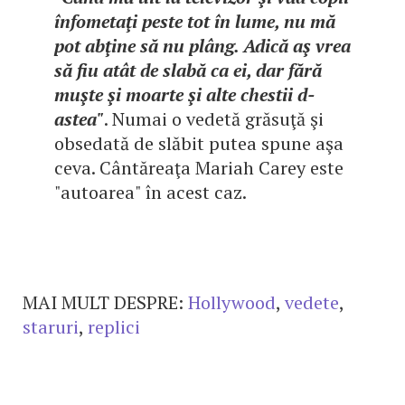
înfometaţi peste tot în lume, nu mă
pot abţine să nu plâng. Adică aş vrea
să fiu atât de slabă ca ei, dar fără
muşte şi moarte şi alte chestii d-
astea"
. Numai o vedetă grăsuţă şi
obsedată de slăbit putea spune aşa
ceva. Cântăreaţa Mariah Carey este
"autoarea" în acest caz.
MAI MULT DESPRE:
Hollywood
,
vedete
,
staruri
,
replici