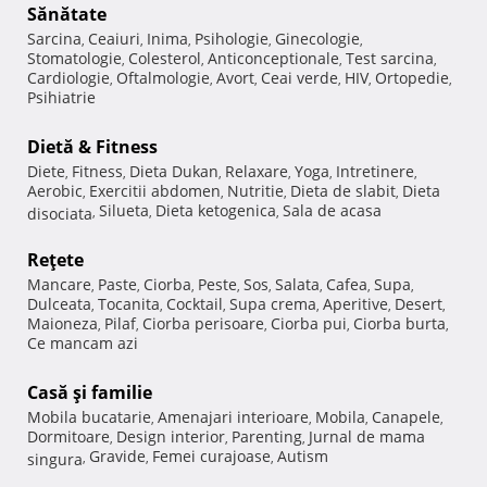
Sănătate
Sarcina
Ceaiuri
Inima
Psihologie
Ginecologie
,
,
,
,
,
Stomatologie
Colesterol
Anticonceptionale
Test sarcina
,
,
,
,
Cardiologie
Oftalmologie
Avort
Ceai verde
HIV
Ortopedie
,
,
,
,
,
,
Psihiatrie
Dietă & Fitness
Diete
Fitness
Dieta Dukan
Relaxare
Yoga
Intretinere
,
,
,
,
,
,
Aerobic
Exercitii abdomen
Nutritie
Dieta de slabit
Dieta
,
,
,
,
Silueta
Dieta ketogenica
Sala de acasa
disociata
,
,
,
Reţete
Mancare
Paste
Ciorba
Peste
Sos
Salata
Cafea
Supa
,
,
,
,
,
,
,
,
Dulceata
Tocanita
Cocktail
Supa crema
Aperitive
Desert
,
,
,
,
,
,
Maioneza
Pilaf
Ciorba perisoare
Ciorba pui
Ciorba burta
,
,
,
,
,
Ce mancam azi
Casă şi familie
Mobila bucatarie
Amenajari interioare
Mobila
Canapele
,
,
,
,
Dormitoare
Design interior
Parenting
Jurnal de mama
,
,
,
Gravide
Femei curajoase
Autism
singura
,
,
,