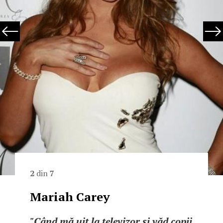
2
din
7
Mariah Carey
"Când mă uit la televizor şi văd copii