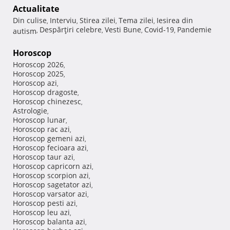
Actualitate
Din culise
Interviu
Stirea zilei
Tema zilei
Iesirea din
,
,
,
,
Despărţiri celebre
Vesti Bune
Covid-19
Pandemie
autism
,
,
,
,
Horoscop
Horoscop 2026
,
Horoscop 2025
,
Horoscop azi
,
Horoscop dragoste
,
Horoscop chinezesc
,
Astrologie
,
Horoscop lunar
,
Horoscop rac azi
,
Horoscop gemeni azi
,
Horoscop fecioara azi
,
Horoscop taur azi
,
Horoscop capricorn azi
,
Horoscop scorpion azi
,
Horoscop sagetator azi
,
Horoscop varsator azi
,
Horoscop pesti azi
,
Horoscop leu azi
,
Horoscop balanta azi
,