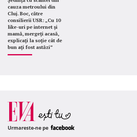
Ședință cu scântei din
cauza metroului din
Cluj. Boc, către
consilierii USR: „Cu 10
like-uri pe internet și
mamă, mergeți acasă,
explicați la soție cât de
bun ați fost astăzi”
Urmareste-ne pe