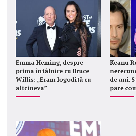
Emma Heming, despre
Keanu Re
prima întâlnire cu Bruce
nerecuno
Willis: „Eram logodită cu
de ani. 
altcineva”
pare co