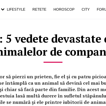
rezești mai des
Cât durează, cum te pregătești și cât
i în vârstă
de dureroasă este investigația
LIFESTYLE
RETETE
HOROSCOP
CITY
FOR
 5 vedete devastate
nimalelor de compan
or să pierzi un prieten, fie el şi cu patru picio
se întâmplă ca un animal să devină cel mai b
şi chiar să facă parte din familie. Din acest m
estuia lasă multă durere în sufletul stăpânulu
ile se numără şi ele printre iubitorii de animal