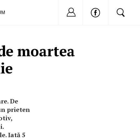
Nu ai cont?
Inregistreaza-
UM
 de moartea
ie
are. De
un prieten
otiv,
i.
e. Iată 5