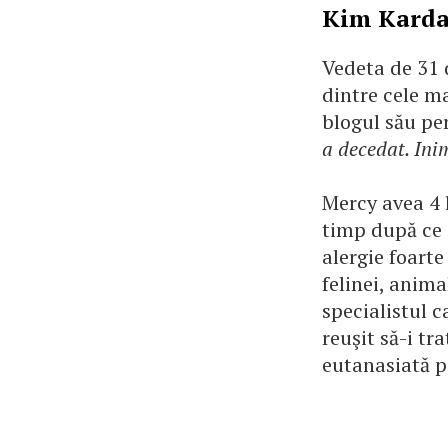
Kim Karda
Vedeta de 31 
dintre cele ma
blogul său per
a decedat. Ini
Mercy avea 4 
timp după ce 
alergie foarte
felinei, anima
specialistul 
reuşit să-i tr
eutanasiată p