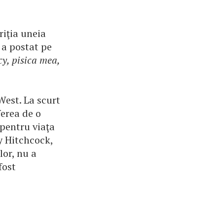
riţia uneia
m a postat pe
cy, pisica mea,
West. La scurt
ferea de o
 pentru viaţa
y Hitchcock,
lor, nu a
fost