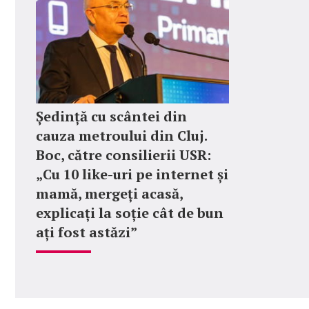
Ședință cu scântei din
cauza metroului din Cluj.
Boc, către consilierii USR:
„Cu 10 like-uri pe internet și
mamă, mergeți acasă,
explicați la soție cât de bun
ați fost astăzi”