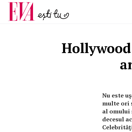
și 60 de ani. De ce te t
Carieră
pe măsură ce înaintez
Actualitate
Hollywood:
a
Nu este uş
multe ori 
al omului 
decesul ac
Celebrităţ