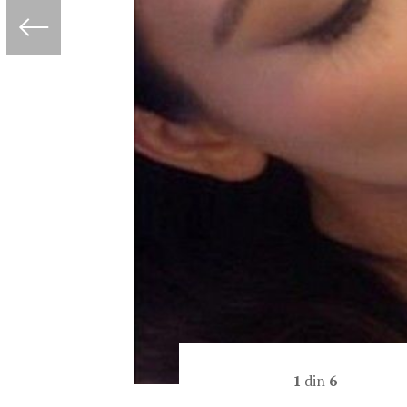
1
din
6