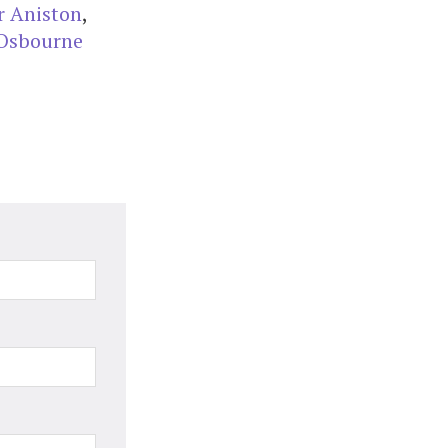
r Aniston
,
Osbourne