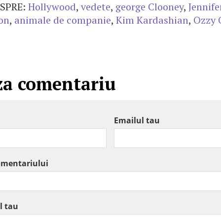
SPRE:
Hollywood
,
vedete
,
george Clooney
,
Jennife
on
,
animale de companie
,
Kim Kardashian
,
Ozzy 
za comentariu
Emailul tau
omentariului
l tau