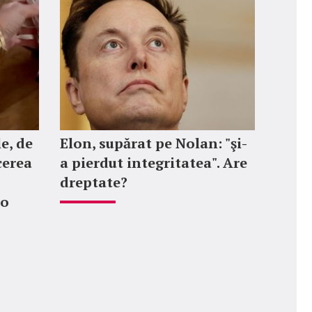
e, de
Elon, supărat pe Nolan: "şi-
cerea
a pierdut integritatea". Are
dreptate?
-o