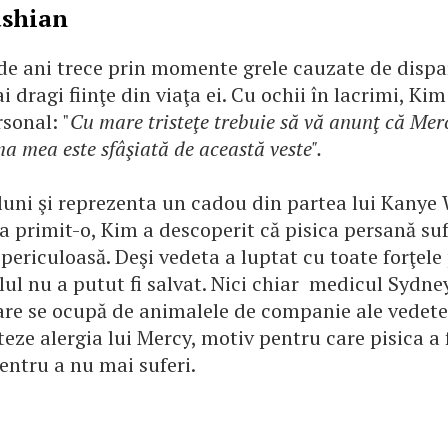
shian
de ani trece prin momente grele cauzate de dispa
i dragi fiinţe din viaţa ei. Cu ochii în lacrimi, Ki
sonal: "
Cu mare tristeţe trebuie să vă anunţ că Mer
ma mea este sfâşiată de această veste".
luni şi reprezenta un cadou din partea lui Kanye 
a primit-o, Kim a descoperit că pisica persană su
 periculoasă. Deşi vedeta a luptat cu toate forţele
lul nu a putut fi salvat. Nici chiar medicul Sydne
care se ocupă de animalele de companie ale vedete
ateze alergia lui Mercy, motiv pentru care pisica a 
entru a nu mai suferi.