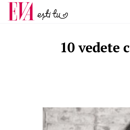
și 60 de ani. De ce te t
Carieră
pe măsură ce înaintez
Actualitate
10 vedete c