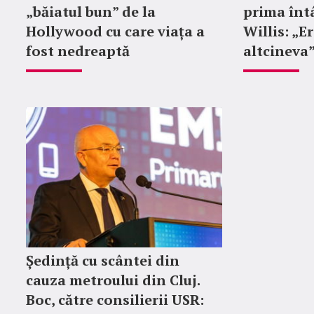
„băiatul bun” de la
prima întâ
Hollywood cu care viața a
Willis: „E
fost nedreaptă
altcineva
Ședință cu scântei din
cauza metroului din Cluj.
Boc, către consilierii USR: