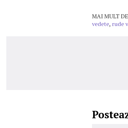
MAI MULT DE
vedete
,
rude 
Postea