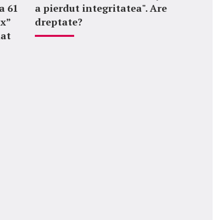
a 61
a pierdut integritatea". Are
ix”
dreptate?
mat