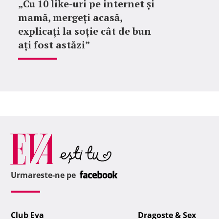
„Cu 10 like-uri pe internet și
mamă, mergeți acasă,
explicați la soție cât de bun
ați fost astăzi”
Urmareste-ne pe
Club Eva
Dragoste & Sex