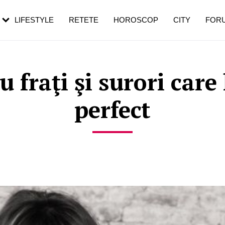
rezești mai des
Cât durează, cum te pregătești și cât
i în vârstă
de dureroasă este investigația
LIFESTYLE
RETETE
HOROSCOP
CITY
FOR
u fraţi şi surori car
perfect