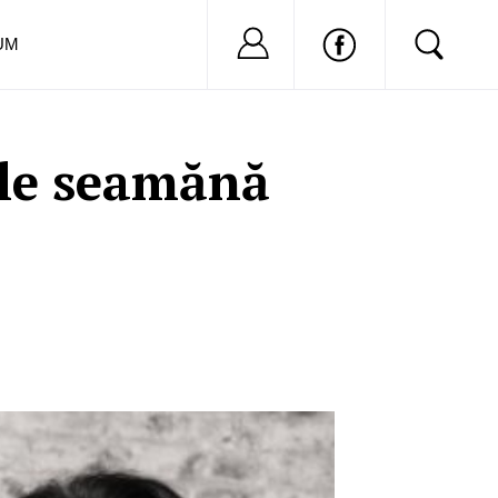
Nu ai cont?
Inregistreaza-
UM
e le seamănă