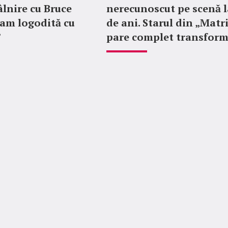
lnire cu Bruce
nerecunoscut pe scenă l
ram logodită cu
de ani. Starul din „Matr
”
pare complet transfor