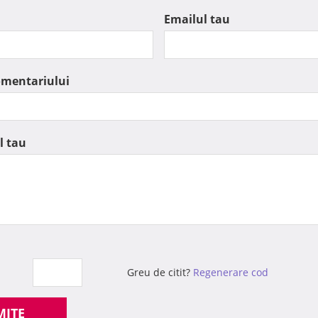
Emailul tau
omentariului
l tau
Greu de citit?
Regenerare cod
MITE