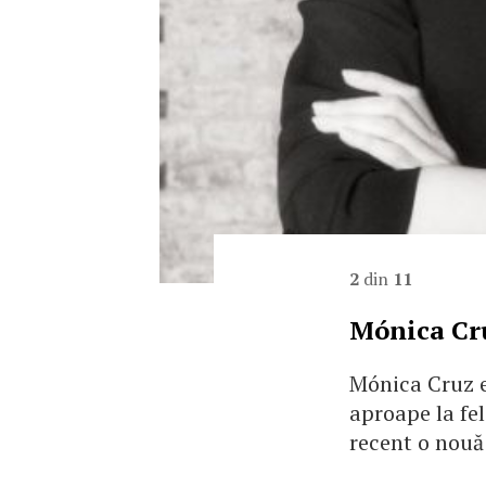
2
din
11
Mónica Cru
Mónica Cruz e
aproape la fel
recent o nouă