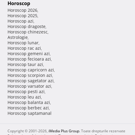
Horoscop
Horoscop 2026
,
Horoscop 2025
,
Horoscop azi
,
Horoscop dragoste
,
Horoscop chinezesc
,
Astrologie
,
Horoscop lunar
,
Horoscop rac azi
,
Horoscop gemeni azi
,
Horoscop fecioara azi
,
Horoscop taur azi
,
Horoscop capricorn azi
,
Horoscop scorpion azi
,
Horoscop sagetator azi
,
Horoscop varsator azi
,
Horoscop pesti azi
,
Horoscop leu azi
,
Horoscop balanta azi
,
Horoscop berbec azi
,
Horoscop saptamanal
Copyright © 2001-2026,
iMedia Plus Group
. Toate drepturile rezervate