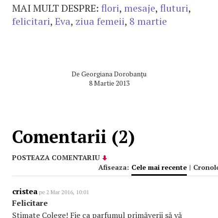
MAI MULT DESPRE:
flori
,
mesaje
,
fluturi
,
felicitari
,
Eva
,
ziua femeii
,
8 martie
De
Georgiana Dorobanţu
8 Martie 2013
Comentarii (2)
POSTEAZA COMENTARIU
Afiseaza:
Cele mai recente
|
Cronol
cristea
pe 2 Mar 2016, 10:01
Felicitare
Stimate Colege! Fie ca parfumul primăverii să vă