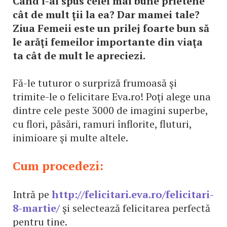
Când i-ai spus celei mai bune prietene
cât de mult ţii la ea? Dar mamei tale?
Ziua Femeii este un prilej foarte bun să
le arăţi femeilor importante din viaţa
ta cât de mult le apreciezi.
Fă-le tuturor o surpriză frumoasă şi
trimite-le o felicitare Eva.ro! Poţi alege una
dintre cele peste 3000 de imagini superbe,
cu flori, păsări, ramuri înflorite, fluturi,
inimioare şi multe altele.
Cum procedezi:
Intră pe
http://felicitari.eva.ro/felicitari-
8-martie/
şi selectează felicitarea perfectă
pentru tine.