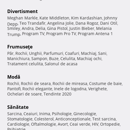
Divertisment
Meghan Markle
Kate Middleton
Kim Kardashian
Johnny
,
,
,
Teo Trandafir
Angelina Jolie
Dana Rogoz
Dani Otil
Depp
,
,
,
,
,
Smiley
Andra
Delia
Gina Pistol
Justin Bieber
Melania
,
,
,
,
,
Program TV
Program Pro TV
Program Antena 1
Trump
,
,
,
Frumuseţe
Păr
Rochii
Unghii
Parfumuri
Coafuri
Machiaj
Sani
,
,
,
,
,
,
,
Manichiura
Sampon
Buze
Celulita
Machiaj ochi
,
,
,
,
,
Tratament celulita
Salonul de acasa
,
Modă
Rochii
Rochii de seara
Rochii de mireasa
Costume de baie
,
,
,
,
Pantofi
Rochii elegante
Inele de logodna
Verighete
,
,
,
,
Ochelari de soare
Tendinte 2020
,
Sănătate
Sarcina
Ceaiuri
Inima
Psihologie
Ginecologie
,
,
,
,
,
Stomatologie
Colesterol
Anticonceptionale
Test sarcina
,
,
,
,
Cardiologie
Oftalmologie
Avort
Ceai verde
HIV
Ortopedie
,
,
,
,
,
,
Psihiatrie