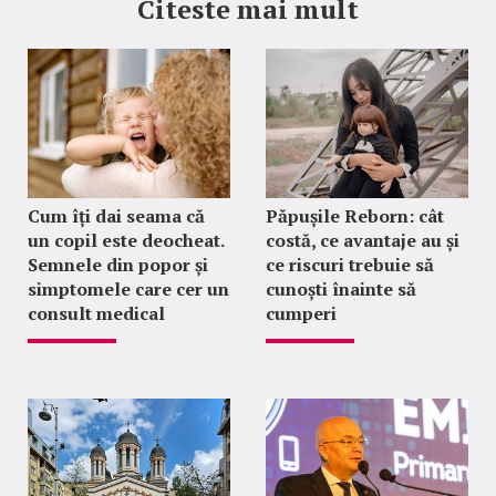
Citeste mai mult
Cum îți dai seama că
Păpușile Reborn: cât
un copil este deocheat.
costă, ce avantaje au și
Semnele din popor și
ce riscuri trebuie să
simptomele care cer un
cunoști înainte să
consult medical
cumperi