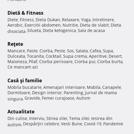
Dietă & Fitness
Diete
Fitness
Dieta Dukan
Relaxare
Yoga
Intretinere
,
,
,
,
,
,
Aerobic
Exercitii abdomen
Nutritie
Dieta de slabit
Dieta
,
,
,
,
Silueta
Dieta ketogenica
Sala de acasa
disociata
,
,
,
Reţete
Mancare
Paste
Ciorba
Peste
Sos
Salata
Cafea
Supa
,
,
,
,
,
,
,
,
Dulceata
Tocanita
Cocktail
Supa crema
Aperitive
Desert
,
,
,
,
,
,
Maioneza
Pilaf
Ciorba perisoare
Ciorba pui
Ciorba burta
,
,
,
,
,
Ce mancam azi
Casă şi familie
Mobila bucatarie
Amenajari interioare
Mobila
Canapele
,
,
,
,
Dormitoare
Design interior
Parenting
Jurnal de mama
,
,
,
Gravide
Femei curajoase
Autism
singura
,
,
,
Actualitate
Din culise
Interviu
Stirea zilei
Tema zilei
Iesirea din
,
,
,
,
Despărţiri celebre
Vesti Bune
Covid-19
Pandemie
autism
,
,
,
,