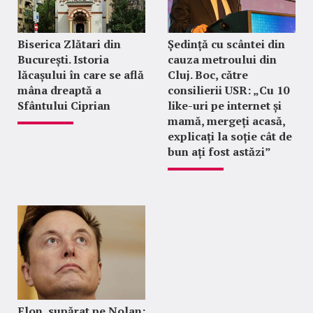
Biserica Zlătari din
Ședință cu scântei din
București. Istoria
cauza metroului din
lăcașului în care se află
Cluj. Boc, către
mâna dreaptă a
consilierii USR: „Cu 10
Sfântului Ciprian
like-uri pe internet și
mamă, mergeți acasă,
explicați la soție cât de
bun ați fost astăzi”
Elon, supărat pe Nolan: