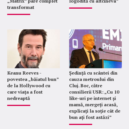
„Matrix” pare complet
logodită cu altcineva”
transformat
Keanu Reeves -
Ședință cu scântei din
povestea „băiatul bun”
cauza metroului din
de la Hollywood cu
Cluj. Boc, către
care viața a fost
consilierii USR: „Cu 10
nedreaptă
like-uri pe internet și
mamă, mergeți acasă,
explicați la soție cât de
bun ați fost astăzi”