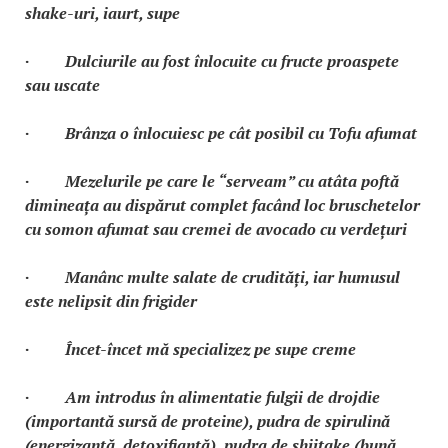
shake-uri, iaurt, supe
· Dulciurile au fost înlocuite cu fructe proaspete
sau uscate
· Brânza o înlocuiesc pe cât posibil cu Tofu afumat
· Mezelurile pe care le “serveam” cu atâta poftă
dimineața au dispărut complet facând loc bruschetelor
cu somon afumat sau cremei de avocado cu verdețuri
· Manânc multe salate de crudități, iar humusul
este nelipsit din frigider
· Încet-încet mă specializez pe supe creme
· Am introdus în alimentatie fulgii de drojdie
(importantă sursă de proteine), pudra de spirulină
(energizantă, detoxifiantă), pudra de shiitake (bună