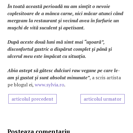
În toată această perioadă nu am simțit o nevoie
coplesitoare de a mânca carne, nici măcar atunci când
mergeam la restaurant și vecinul avea în farfurie un
mușchi de vită suculent și apetisant.
După aceste două luni mă simt mai “ușoară”,
disconfortul gastric a dispărut complet și până și
ulcerul meu este împăcat cu situația.
Abia astept să gătesc dulciuri raw vegane pe care le-
am și gustat și sunt absolut minunate”
, a scris artista
pe blogul ei,
www.sylvia.ro
.
articolul precedent
articolul urmator
Posteaza comentariu