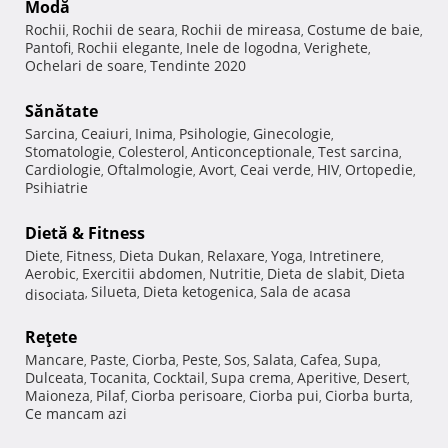
Modă
Rochii
Rochii de seara
Rochii de mireasa
Costume de baie
,
,
,
,
Pantofi
Rochii elegante
Inele de logodna
Verighete
,
,
,
,
Ochelari de soare
Tendinte 2020
,
Sănătate
Sarcina
Ceaiuri
Inima
Psihologie
Ginecologie
,
,
,
,
,
Stomatologie
Colesterol
Anticonceptionale
Test sarcina
,
,
,
,
Cardiologie
Oftalmologie
Avort
Ceai verde
HIV
Ortopedie
,
,
,
,
,
,
Psihiatrie
Dietă & Fitness
Diete
Fitness
Dieta Dukan
Relaxare
Yoga
Intretinere
,
,
,
,
,
,
Aerobic
Exercitii abdomen
Nutritie
Dieta de slabit
Dieta
,
,
,
,
Silueta
Dieta ketogenica
Sala de acasa
disociata
,
,
,
Reţete
Mancare
Paste
Ciorba
Peste
Sos
Salata
Cafea
Supa
,
,
,
,
,
,
,
,
Dulceata
Tocanita
Cocktail
Supa crema
Aperitive
Desert
,
,
,
,
,
,
Maioneza
Pilaf
Ciorba perisoare
Ciorba pui
Ciorba burta
,
,
,
,
,
Ce mancam azi