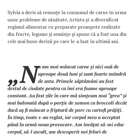
Sylvia a decis să renunțe la consumul de carne în urma
unor probleme de sănătate. Artista și-a diversificat
regimul alimentar cu preparate proaspete realizate
din fructe, legume și semințe și spune că a fost una din
cele mai bune decizii pe care le-a luat în ultimii ani.
„N
u am mai mâncat carne și nici ouă de
aproape două luni și sunt foarte mândră
de asta. Primele săptămâni au fost
destul de ciudate pentru ca îmi era foame aproape
constant. Au fost zile în care mă simțeam mai “grea” și
mai balonată după o porție de somon cu broccoli decât
dacă aș fi mâncat o friptură de porc cu cartofi prăjiți.
În timp, toate s-au reglat, iar corpul meu a acceptat
până la urmă noua provocare. Am învățat să-mi educ
corpul, să-l ascult, am descoperit noi feluri de