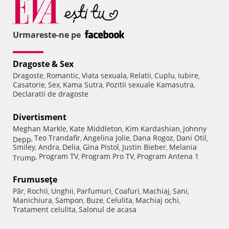
Urmareste-ne pe
Dragoste & Sex
Dragoste
Romantic
Viata sexuala
Relatii
Cuplu
Iubire
,
,
,
,
,
,
Casatorie
Sex
Kama Sutra
Pozitii sexuale Kamasutra
,
,
,
,
Declaratii de dragoste
Divertisment
Meghan Markle
Kate Middleton
Kim Kardashian
Johnny
,
,
,
Teo Trandafir
Angelina Jolie
Dana Rogoz
Dani Otil
Depp
,
,
,
,
,
Smiley
Andra
Delia
Gina Pistol
Justin Bieber
Melania
,
,
,
,
,
Program TV
Program Pro TV
Program Antena 1
Trump
,
,
,
Frumuseţe
Păr
Rochii
Unghii
Parfumuri
Coafuri
Machiaj
Sani
,
,
,
,
,
,
,
Manichiura
Sampon
Buze
Celulita
Machiaj ochi
,
,
,
,
,
Tratament celulita
Salonul de acasa
,