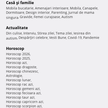
Casă şi familie
Mobila bucatarie
Amenajari interioare
Mobila
Canapele
,
,
,
,
Dormitoare
Design interior
Parenting
Jurnal de mama
,
,
,
Gravide
Femei curajoase
Autism
singura
,
,
,
Actualitate
Din culise
Interviu
Stirea zilei
Tema zilei
Iesirea din
,
,
,
,
Despărţiri celebre
Vesti Bune
Covid-19
Pandemie
autism
,
,
,
,
Horoscop
Horoscop 2026
,
Horoscop 2025
,
Horoscop azi
,
Horoscop dragoste
,
Horoscop chinezesc
,
Astrologie
,
Horoscop lunar
,
Horoscop rac azi
,
Horoscop gemeni azi
,
Horoscop fecioara azi
,
Horoscop taur azi
,
Horoscop capricorn azi
,
Horoscop scorpion azi
,