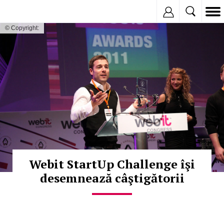
Inregistreaza
© Copyright:
Webit StartUp Challenge îşi
desemnează câştigătorii