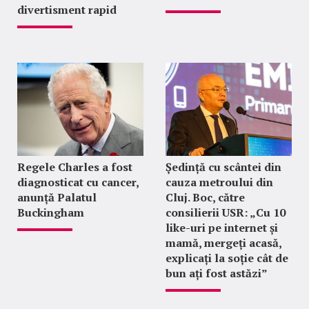
divertisment rapid
Regele Charles a fost
Ședință cu scântei din
diagnosticat cu cancer,
cauza metroului din
anunță Palatul
Cluj. Boc, către
Buckingham
consilierii USR: „Cu 10
like-uri pe internet și
mamă, mergeți acasă,
explicați la soție cât de
bun ați fost astăzi”