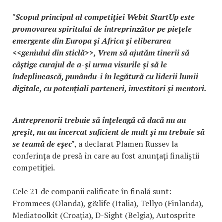
"Scopul principal al competiţiei Webit StartUp este
promovarea spiritului de întreprinzător pe pieţele
emergente din Europa şi Africa şi eliberarea
<<geniului din sticlă>>, Vrem să ajutăm tinerii să
câştige curajul de a-şi urma visurile şi să le
îndeplinească, punându-i în legătură cu liderii lumii
digitale, cu potenţiali parteneri, investitori şi mentori.
Antreprenorii trebuie să înţeleagă că dacă nu au
greşit, nu au încercat suficient de mult şi nu trebuie să
se teamă de eşec"
, a declarat Plamen Russev la
conferinţa de presă în care au fost anunţaţi finaliştii
competiţiei.
Cele 21 de companii calificate în finală sunt:
Frommees (Olanda), g&life (Italia), Tellyo (Finlanda),
Mediatoolkit (Croaţia), D-Sight (Belgia), Autosprite