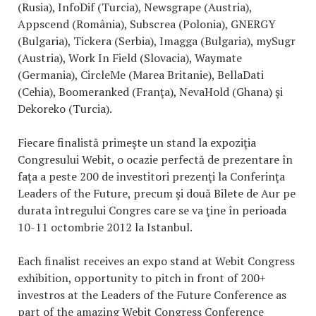
(Rusia), InfoDif (Turcia), Newsgrape (Austria),
Appscend (România), Subscrea (Polonia), GNERGY
(Bulgaria), Tickera (Serbia), Imagga (Bulgaria), mySugr
(Austria), Work In Field (Slovacia), Waymate
(Germania), CircleMe (Marea Britanie), BellaDati
(Cehia), Boomeranked (Franţa), NevaHold (Ghana) şi
Dekoreko (Turcia).
Fiecare finalistă primeşte un stand la expoziţia
Congresului Webit, o ocazie perfectă de prezentare în
faţa a peste 200 de investitori prezenţi la Conferinţa
Leaders of the Future, precum şi două Bilete de Aur pe
durata întregului Congres care se va ţine în perioada
10-11 octombrie 2012 la Istanbul.
Each finalist receives an expo stand at Webit Congress
exhibition, opportunity to pitch in front of 200+
investros at the Leaders of the Future Conference as
part of the amazing Webit Congress Conference