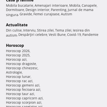
Casă şi familie
Mobila bucatarie
Amenajari interioare
Mobila
Canapele
,
,
,
,
Dormitoare
Design interior
Parenting
Jurnal de mama
,
,
,
Gravide
Femei curajoase
Autism
singura
,
,
,
Actualitate
Din culise
Interviu
Stirea zilei
Tema zilei
Iesirea din
,
,
,
,
Despărţiri celebre
Vesti Bune
Covid-19
Pandemie
autism
,
,
,
,
Horoscop
Horoscop 2026
,
Horoscop 2025
,
Horoscop azi
,
Horoscop dragoste
,
Horoscop chinezesc
,
Astrologie
,
Horoscop lunar
,
Horoscop rac azi
,
Horoscop gemeni azi
,
Horoscop fecioara azi
,
Horoscop taur azi
,
Horoscop capricorn azi
,
Horoscop scorpion azi
,
Horoscop sagetator azi
,