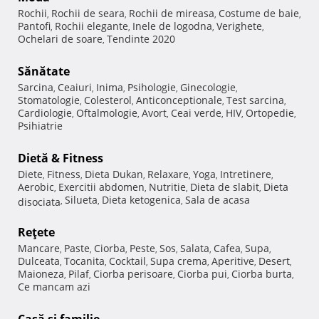
Rochii
Rochii de seara
Rochii de mireasa
Costume de baie
,
,
,
,
Pantofi
Rochii elegante
Inele de logodna
Verighete
,
,
,
,
Ochelari de soare
Tendinte 2020
,
Sănătate
Sarcina
Ceaiuri
Inima
Psihologie
Ginecologie
,
,
,
,
,
Stomatologie
Colesterol
Anticonceptionale
Test sarcina
,
,
,
,
Cardiologie
Oftalmologie
Avort
Ceai verde
HIV
Ortopedie
,
,
,
,
,
,
Psihiatrie
Dietă & Fitness
Diete
Fitness
Dieta Dukan
Relaxare
Yoga
Intretinere
,
,
,
,
,
,
Aerobic
Exercitii abdomen
Nutritie
Dieta de slabit
Dieta
,
,
,
,
Silueta
Dieta ketogenica
Sala de acasa
disociata
,
,
,
Reţete
Mancare
Paste
Ciorba
Peste
Sos
Salata
Cafea
Supa
,
,
,
,
,
,
,
,
Dulceata
Tocanita
Cocktail
Supa crema
Aperitive
Desert
,
,
,
,
,
,
Maioneza
Pilaf
Ciorba perisoare
Ciorba pui
Ciorba burta
,
,
,
,
,
Ce mancam azi