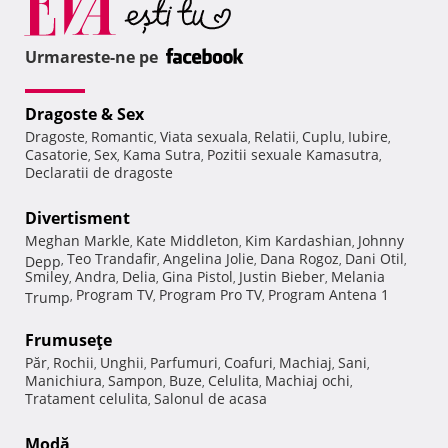
Urmareste-ne pe
Dragoste & Sex
Dragoste
Romantic
Viata sexuala
Relatii
Cuplu
Iubire
,
,
,
,
,
,
Casatorie
Sex
Kama Sutra
Pozitii sexuale Kamasutra
,
,
,
,
Declaratii de dragoste
Divertisment
Meghan Markle
Kate Middleton
Kim Kardashian
Johnny
,
,
,
Teo Trandafir
Angelina Jolie
Dana Rogoz
Dani Otil
Depp
,
,
,
,
,
Smiley
Andra
Delia
Gina Pistol
Justin Bieber
Melania
,
,
,
,
,
Program TV
Program Pro TV
Program Antena 1
Trump
,
,
,
Frumuseţe
Păr
Rochii
Unghii
Parfumuri
Coafuri
Machiaj
Sani
,
,
,
,
,
,
,
Manichiura
Sampon
Buze
Celulita
Machiaj ochi
,
,
,
,
,
Tratament celulita
Salonul de acasa
,
Modă