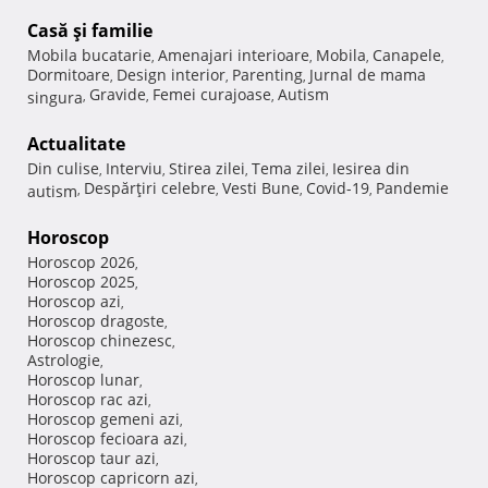
Casă şi familie
Mobila bucatarie
Amenajari interioare
Mobila
Canapele
,
,
,
,
Dormitoare
Design interior
Parenting
Jurnal de mama
,
,
,
Gravide
Femei curajoase
Autism
singura
,
,
,
Actualitate
Din culise
Interviu
Stirea zilei
Tema zilei
Iesirea din
,
,
,
,
Despărţiri celebre
Vesti Bune
Covid-19
Pandemie
autism
,
,
,
,
Horoscop
Horoscop 2026
,
Horoscop 2025
,
Horoscop azi
,
Horoscop dragoste
,
Horoscop chinezesc
,
Astrologie
,
Horoscop lunar
,
Horoscop rac azi
,
Horoscop gemeni azi
,
Horoscop fecioara azi
,
Horoscop taur azi
,
Horoscop capricorn azi
,