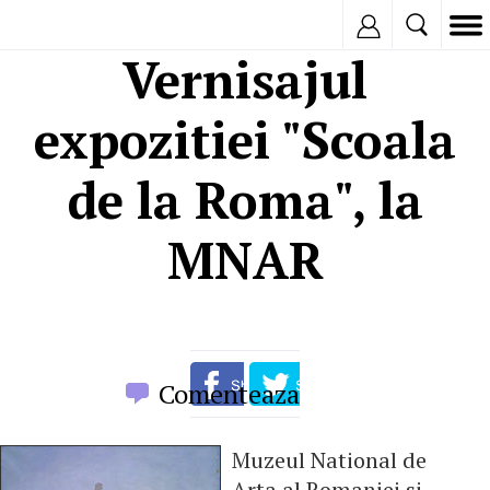
Inregistreaza
Vernisajul
expozitiei "Scoala
de la Roma", la
MNAR
Comenteaza
Muzeul National de
Arta al Romaniei si