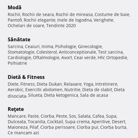
Modă
Rochii
Rochii de seara
Rochii de mireasa
Costume de baie
,
,
,
,
Pantofi
Rochii elegante
Inele de logodna
Verighete
,
,
,
,
Ochelari de soare
Tendinte 2020
,
Sănătate
Sarcina
Ceaiuri
Inima
Psihologie
Ginecologie
,
,
,
,
,
Stomatologie
Colesterol
Anticonceptionale
Test sarcina
,
,
,
,
Cardiologie
Oftalmologie
Avort
Ceai verde
HIV
Ortopedie
,
,
,
,
,
,
Psihiatrie
Dietă & Fitness
Diete
Fitness
Dieta Dukan
Relaxare
Yoga
Intretinere
,
,
,
,
,
,
Aerobic
Exercitii abdomen
Nutritie
Dieta de slabit
Dieta
,
,
,
,
Silueta
Dieta ketogenica
Sala de acasa
disociata
,
,
,
Reţete
Mancare
Paste
Ciorba
Peste
Sos
Salata
Cafea
Supa
,
,
,
,
,
,
,
,
Dulceata
Tocanita
Cocktail
Supa crema
Aperitive
Desert
,
,
,
,
,
,
Maioneza
Pilaf
Ciorba perisoare
Ciorba pui
Ciorba burta
,
,
,
,
,
Ce mancam azi