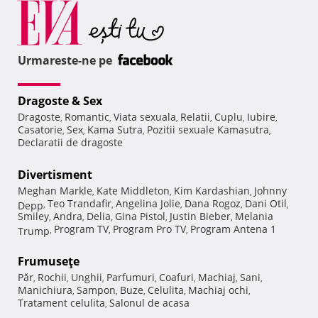
Urmareste-ne pe
Dragoste & Sex
Dragoste
Romantic
Viata sexuala
Relatii
Cuplu
Iubire
,
,
,
,
,
,
Casatorie
Sex
Kama Sutra
Pozitii sexuale Kamasutra
,
,
,
,
Declaratii de dragoste
Divertisment
Meghan Markle
Kate Middleton
Kim Kardashian
Johnny
,
,
,
Teo Trandafir
Angelina Jolie
Dana Rogoz
Dani Otil
Depp
,
,
,
,
,
Smiley
Andra
Delia
Gina Pistol
Justin Bieber
Melania
,
,
,
,
,
Program TV
Program Pro TV
Program Antena 1
Trump
,
,
,
Frumuseţe
Păr
Rochii
Unghii
Parfumuri
Coafuri
Machiaj
Sani
,
,
,
,
,
,
,
Manichiura
Sampon
Buze
Celulita
Machiaj ochi
,
,
,
,
,
Tratament celulita
Salonul de acasa
,