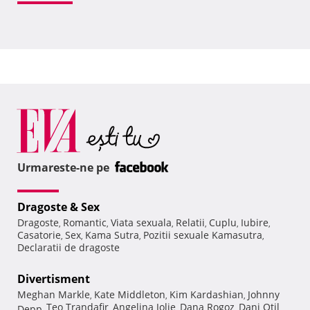
Urmareste-ne pe
Dragoste & Sex
Dragoste
Romantic
Viata sexuala
Relatii
Cuplu
Iubire
,
,
,
,
,
,
Casatorie
Sex
Kama Sutra
Pozitii sexuale Kamasutra
,
,
,
,
Declaratii de dragoste
Divertisment
Meghan Markle
Kate Middleton
Kim Kardashian
Johnny
,
,
,
Teo Trandafir
Angelina Jolie
Dana Rogoz
Dani Otil
Depp
,
,
,
,
,