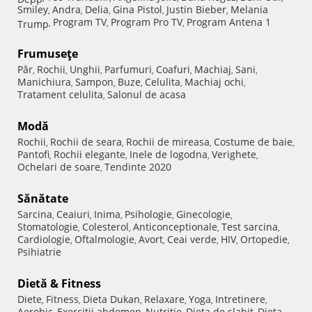
Smiley
Andra
Delia
Gina Pistol
Justin Bieber
Melania
,
,
,
,
,
Program TV
Program Pro TV
Program Antena 1
Trump
,
,
,
Frumuseţe
Păr
Rochii
Unghii
Parfumuri
Coafuri
Machiaj
Sani
,
,
,
,
,
,
,
Manichiura
Sampon
Buze
Celulita
Machiaj ochi
,
,
,
,
,
Tratament celulita
Salonul de acasa
,
Modă
Rochii
Rochii de seara
Rochii de mireasa
Costume de baie
,
,
,
,
Pantofi
Rochii elegante
Inele de logodna
Verighete
,
,
,
,
Ochelari de soare
Tendinte 2020
,
Sănătate
Sarcina
Ceaiuri
Inima
Psihologie
Ginecologie
,
,
,
,
,
Stomatologie
Colesterol
Anticonceptionale
Test sarcina
,
,
,
,
Cardiologie
Oftalmologie
Avort
Ceai verde
HIV
Ortopedie
,
,
,
,
,
,
Psihiatrie
Dietă & Fitness
Diete
Fitness
Dieta Dukan
Relaxare
Yoga
Intretinere
,
,
,
,
,
,
Aerobic
Exercitii abdomen
Nutritie
Dieta de slabit
Dieta