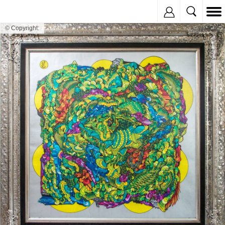
Inregistreaza
© Copyright: