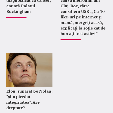
diagnosticat cu cancer,
cauza metroului din
anunță Palatul
Cluj. Boc, către
Buckingham
consilierii USR: „Cu 10
like-uri pe internet și
mamă, mergeți acasă,
explicați la soție cât de
bun ați fost astăzi”
Elon, supărat pe Nolan:
"şi-a pierdut
integritatea". Are
dreptate?