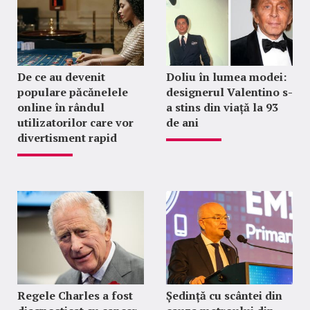
De ce au devenit
Doliu în lumea modei:
populare păcănelele
designerul Valentino s-
online în rândul
a stins din viață la 93
utilizatorilor care vor
de ani
divertisment rapid
Regele Charles a fost
Ședință cu scântei din