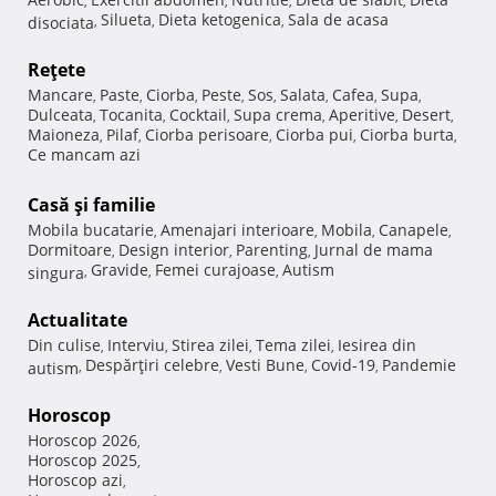
,
,
,
,
Silueta
Dieta ketogenica
Sala de acasa
disociata
,
,
,
Reţete
Mancare
Paste
Ciorba
Peste
Sos
Salata
Cafea
Supa
,
,
,
,
,
,
,
,
Dulceata
Tocanita
Cocktail
Supa crema
Aperitive
Desert
,
,
,
,
,
,
Maioneza
Pilaf
Ciorba perisoare
Ciorba pui
Ciorba burta
,
,
,
,
,
Ce mancam azi
Casă şi familie
Mobila bucatarie
Amenajari interioare
Mobila
Canapele
,
,
,
,
Dormitoare
Design interior
Parenting
Jurnal de mama
,
,
,
Gravide
Femei curajoase
Autism
singura
,
,
,
Actualitate
Din culise
Interviu
Stirea zilei
Tema zilei
Iesirea din
,
,
,
,
Despărţiri celebre
Vesti Bune
Covid-19
Pandemie
autism
,
,
,
,
Horoscop
Horoscop 2026
,
Horoscop 2025
,
Horoscop azi
,