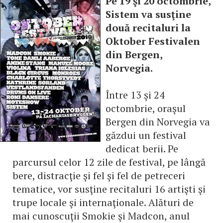
Pe 19 şi 20 octombrie,
Sistem va susţine
două recitaluri la
Oktober Festivalen
din Bergen,
Norvegia.
Între 13 şi 24
octombrie, oraşul
Bergen din Norvegia va
găzdui un festival
dedicat berii. Pe
parcursul celor 12 zile de festival, pe lângă
bere, distracţie şi fel şi fel de petreceri
tematice, vor susţine recitaluri 16 artişti şi
trupe locale şi internaţionale. Alături de
mai cunoscuţii Smokie şi Madcon, anul