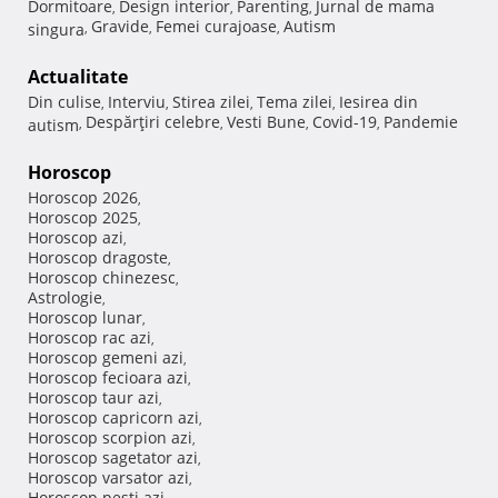
Dormitoare
Design interior
Parenting
Jurnal de mama
,
,
,
Gravide
Femei curajoase
Autism
singura
,
,
,
Actualitate
Din culise
Interviu
Stirea zilei
Tema zilei
Iesirea din
,
,
,
,
Despărţiri celebre
Vesti Bune
Covid-19
Pandemie
autism
,
,
,
,
Horoscop
Horoscop 2026
,
Horoscop 2025
,
Horoscop azi
,
Horoscop dragoste
,
Horoscop chinezesc
,
Astrologie
,
Horoscop lunar
,
Horoscop rac azi
,
Horoscop gemeni azi
,
Horoscop fecioara azi
,
Horoscop taur azi
,
Horoscop capricorn azi
,
Horoscop scorpion azi
,
Horoscop sagetator azi
,
Horoscop varsator azi
,
Horoscop pesti azi