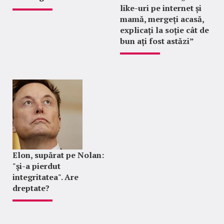
like-uri pe internet și
mamă, mergeți acasă,
explicați la soție cât de
bun ați fost astăzi”
Elon, supărat pe Nolan:
"şi-a pierdut
integritatea". Are
dreptate?