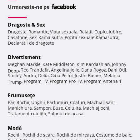
Urmareste-ne pe
Dragoste & Sex
Dragoste
Romantic
Viata sexuala
Relatii
Cuplu
Iubire
,
,
,
,
,
,
Casatorie
Sex
Kama Sutra
Pozitii sexuale Kamasutra
,
,
,
,
Declaratii de dragoste
Divertisment
Meghan Markle
Kate Middleton
Kim Kardashian
Johnny
,
,
,
Teo Trandafir
Angelina Jolie
Dana Rogoz
Dani Otil
Depp
,
,
,
,
,
Smiley
Andra
Delia
Gina Pistol
Justin Bieber
Melania
,
,
,
,
,
Program TV
Program Pro TV
Program Antena 1
Trump
,
,
,
Frumuseţe
Păr
Rochii
Unghii
Parfumuri
Coafuri
Machiaj
Sani
,
,
,
,
,
,
,
Manichiura
Sampon
Buze
Celulita
Machiaj ochi
,
,
,
,
,
Tratament celulita
Salonul de acasa
,
Modă
Rochii
Rochii de seara
Rochii de mireasa
Costume de baie
,
,
,
,