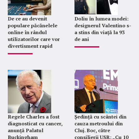
De ce au devenit
Doliu în lumea modei:
populare păcănelele
designerul Valentino s-
online în rândul
a stins din viață la 93
utilizatorilor care vor
de ani
divertisment rapid
Regele Charles a fost
Ședință cu scântei din
diagnosticat cu cancer,
cauza metroului din
anunță Palatul
Cluj. Boc, către
Buckingham
consilierii USR: „Cu 10