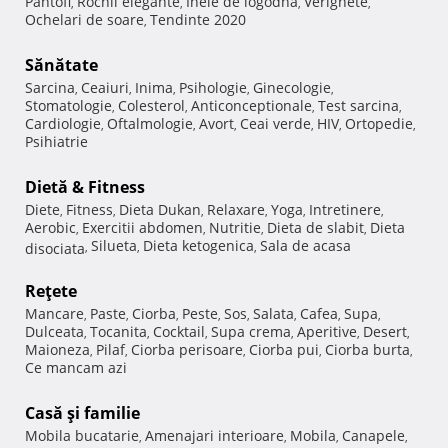
Pantofi
Rochii elegante
Inele de logodna
Verighete
,
,
,
,
Ochelari de soare
Tendinte 2020
,
Sănătate
Sarcina
Ceaiuri
Inima
Psihologie
Ginecologie
,
,
,
,
,
Stomatologie
Colesterol
Anticonceptionale
Test sarcina
,
,
,
,
Cardiologie
Oftalmologie
Avort
Ceai verde
HIV
Ortopedie
,
,
,
,
,
,
Psihiatrie
Dietă & Fitness
Diete
Fitness
Dieta Dukan
Relaxare
Yoga
Intretinere
,
,
,
,
,
,
Aerobic
Exercitii abdomen
Nutritie
Dieta de slabit
Dieta
,
,
,
,
Silueta
Dieta ketogenica
Sala de acasa
disociata
,
,
,
Reţete
Mancare
Paste
Ciorba
Peste
Sos
Salata
Cafea
Supa
,
,
,
,
,
,
,
,
Dulceata
Tocanita
Cocktail
Supa crema
Aperitive
Desert
,
,
,
,
,
,
Maioneza
Pilaf
Ciorba perisoare
Ciorba pui
Ciorba burta
,
,
,
,
,
Ce mancam azi
Casă şi familie
Mobila bucatarie
Amenajari interioare
Mobila
Canapele
,
,
,
,