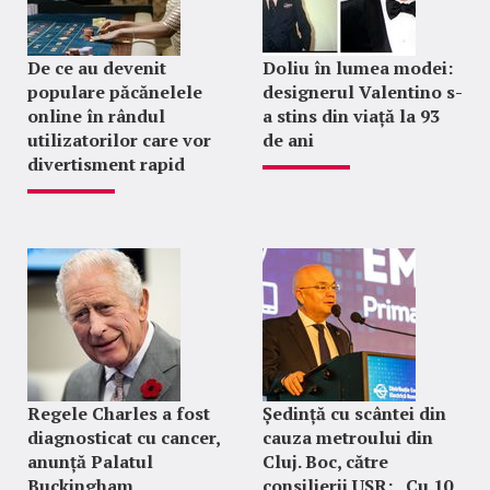
De ce au devenit
Doliu în lumea modei:
populare păcănelele
designerul Valentino s-
online în rândul
a stins din viață la 93
utilizatorilor care vor
de ani
divertisment rapid
Regele Charles a fost
Ședință cu scântei din
diagnosticat cu cancer,
cauza metroului din
anunță Palatul
Cluj. Boc, către
Buckingham
consilierii USR: „Cu 10