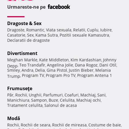
Urmareste-ne pe
Dragoste & Sex
Dragoste
Romantic
Viata sexuala
Relatii
Cuplu
Iubire
,
,
,
,
,
,
Casatorie
Sex
Kama Sutra
Pozitii sexuale Kamasutra
,
,
,
,
Declaratii de dragoste
Divertisment
Meghan Markle
Kate Middleton
Kim Kardashian
Johnny
,
,
,
Teo Trandafir
Angelina Jolie
Dana Rogoz
Dani Otil
Depp
,
,
,
,
,
Smiley
Andra
Delia
Gina Pistol
Justin Bieber
Melania
,
,
,
,
,
Program TV
Program Pro TV
Program Antena 1
Trump
,
,
,
Frumuseţe
Păr
Rochii
Unghii
Parfumuri
Coafuri
Machiaj
Sani
,
,
,
,
,
,
,
Manichiura
Sampon
Buze
Celulita
Machiaj ochi
,
,
,
,
,
Tratament celulita
Salonul de acasa
,
Modă
Rochii
Rochii de seara
Rochii de mireasa
Costume de baie
,
,
,
,