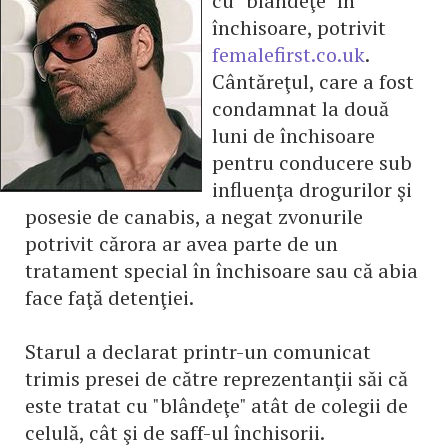
cu "blândeţe" în
închisoare, potrivit
femalefirst.co.uk
.
Cântăreţul, care a fost
condamnat la două
luni de închisoare
pentru conducere sub
influenţa drogurilor şi
posesie de canabis, a negat zvonurile
potrivit cărora ar avea parte de un
tratament special în închisoare sau că abia
face faţă detenţiei.
Starul a declarat printr-un comunicat
trimis presei de către reprezentanţii săi că
este tratat cu "blândeţe" atât de colegii de
celulă, cât şi de saff-ul închisorii.