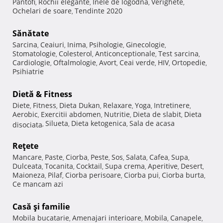
Pantofi
Rochii elegante
Inele de logodna
Verighete
,
,
,
,
Ochelari de soare
Tendinte 2020
,
Sănătate
Sarcina
Ceaiuri
Inima
Psihologie
Ginecologie
,
,
,
,
,
Stomatologie
Colesterol
Anticonceptionale
Test sarcina
,
,
,
,
Cardiologie
Oftalmologie
Avort
Ceai verde
HIV
Ortopedie
,
,
,
,
,
,
Psihiatrie
Dietă & Fitness
Diete
Fitness
Dieta Dukan
Relaxare
Yoga
Intretinere
,
,
,
,
,
,
Aerobic
Exercitii abdomen
Nutritie
Dieta de slabit
Dieta
,
,
,
,
Silueta
Dieta ketogenica
Sala de acasa
disociata
,
,
,
Reţete
Mancare
Paste
Ciorba
Peste
Sos
Salata
Cafea
Supa
,
,
,
,
,
,
,
,
Dulceata
Tocanita
Cocktail
Supa crema
Aperitive
Desert
,
,
,
,
,
,
Maioneza
Pilaf
Ciorba perisoare
Ciorba pui
Ciorba burta
,
,
,
,
,
Ce mancam azi
Casă şi familie
Mobila bucatarie
Amenajari interioare
Mobila
Canapele
,
,
,
,