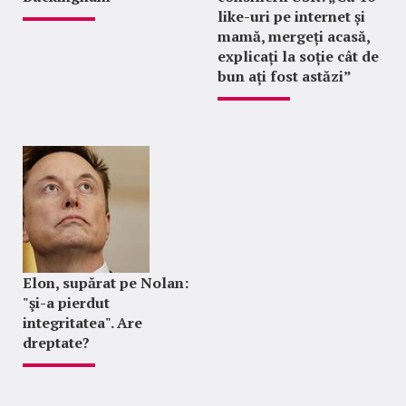
like-uri pe internet și
mamă, mergeți acasă,
explicați la soție cât de
bun ați fost astăzi”
Elon, supărat pe Nolan:
"şi-a pierdut
integritatea". Are
dreptate?