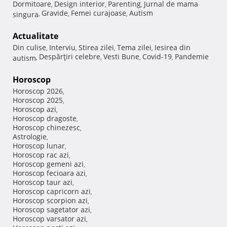
Dormitoare
Design interior
Parenting
Jurnal de mama
,
,
,
Gravide
Femei curajoase
Autism
singura
,
,
,
Actualitate
Din culise
Interviu
Stirea zilei
Tema zilei
Iesirea din
,
,
,
,
Despărţiri celebre
Vesti Bune
Covid-19
Pandemie
autism
,
,
,
,
Horoscop
Horoscop 2026
,
Horoscop 2025
,
Horoscop azi
,
Horoscop dragoste
,
Horoscop chinezesc
,
Astrologie
,
Horoscop lunar
,
Horoscop rac azi
,
Horoscop gemeni azi
,
Horoscop fecioara azi
,
Horoscop taur azi
,
Horoscop capricorn azi
,
Horoscop scorpion azi
,
Horoscop sagetator azi
,
Horoscop varsator azi
,