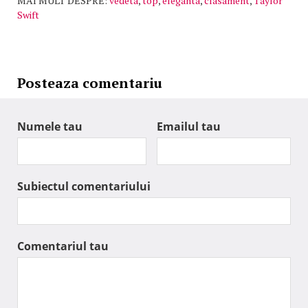
MAI MULT DESPRE:
vedeta
,
top
,
eleganta
,
clasament
,
Taylor
Swift
Posteaza comentariu
Numele tau
Emailul tau
Subiectul comentariului
Comentariul tau