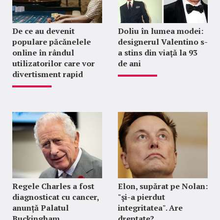
De ce au devenit
Doliu în lumea modei:
populare păcănelele
designerul Valentino s-
online în rândul
a stins din viață la 93
utilizatorilor care vor
de ani
divertisment rapid
Regele Charles a fost
Elon, supărat pe Nolan:
diagnosticat cu cancer,
"şi-a pierdut
anunță Palatul
integritatea". Are
Buckingham
dreptate?