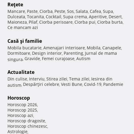
Reţete
Mancare
Paste
Ciorba
Peste
Sos
Salata
Cafea
Supa
,
,
,
,
,
,
,
,
Dulceata
Tocanita
Cocktail
Supa crema
Aperitive
Desert
,
,
,
,
,
,
Maioneza
Pilaf
Ciorba perisoare
Ciorba pui
Ciorba burta
,
,
,
,
,
Ce mancam azi
Casă şi familie
Mobila bucatarie
Amenajari interioare
Mobila
Canapele
,
,
,
,
Dormitoare
Design interior
Parenting
Jurnal de mama
,
,
,
Gravide
Femei curajoase
Autism
singura
,
,
,
Actualitate
Din culise
Interviu
Stirea zilei
Tema zilei
Iesirea din
,
,
,
,
Despărţiri celebre
Vesti Bune
Covid-19
Pandemie
autism
,
,
,
,
Horoscop
Horoscop 2026
,
Horoscop 2025
,
Horoscop azi
,
Horoscop dragoste
,
Horoscop chinezesc
,
Astrologie
,