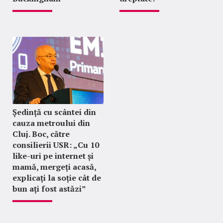
Ședință cu scântei din
cauza metroului din
Cluj. Boc, către
consilierii USR: „Cu 10
like-uri pe internet și
mamă, mergeți acasă,
explicați la soție cât de
bun ați fost astăzi”