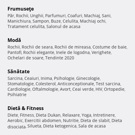
Frumuseţe
Păr
Rochii
Unghii
Parfumuri
Coafuri
Machiaj
Sani
,
,
,
,
,
,
,
Manichiura
Sampon
Buze
Celulita
Machiaj ochi
,
,
,
,
,
Tratament celulita
Salonul de acasa
,
Modă
Rochii
Rochii de seara
Rochii de mireasa
Costume de baie
,
,
,
,
Pantofi
Rochii elegante
Inele de logodna
Verighete
,
,
,
,
Ochelari de soare
Tendinte 2020
,
Sănătate
Sarcina
Ceaiuri
Inima
Psihologie
Ginecologie
,
,
,
,
,
Stomatologie
Colesterol
Anticonceptionale
Test sarcina
,
,
,
,
Cardiologie
Oftalmologie
Avort
Ceai verde
HIV
Ortopedie
,
,
,
,
,
,
Psihiatrie
Dietă & Fitness
Diete
Fitness
Dieta Dukan
Relaxare
Yoga
Intretinere
,
,
,
,
,
,
Aerobic
Exercitii abdomen
Nutritie
Dieta de slabit
Dieta
,
,
,
,
Silueta
Dieta ketogenica
Sala de acasa
disociata
,
,
,