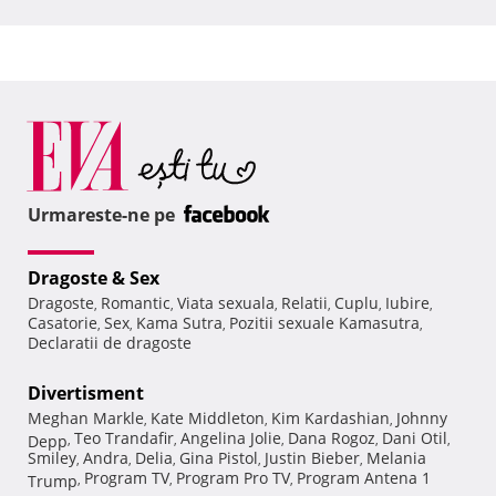
Urmareste-ne pe
Dragoste & Sex
Dragoste
Romantic
Viata sexuala
Relatii
Cuplu
Iubire
,
,
,
,
,
,
Casatorie
Sex
Kama Sutra
Pozitii sexuale Kamasutra
,
,
,
,
Declaratii de dragoste
Divertisment
Meghan Markle
Kate Middleton
Kim Kardashian
Johnny
,
,
,
Teo Trandafir
Angelina Jolie
Dana Rogoz
Dani Otil
Depp
,
,
,
,
,
Smiley
Andra
Delia
Gina Pistol
Justin Bieber
Melania
,
,
,
,
,
Program TV
Program Pro TV
Program Antena 1
Trump
,
,
,