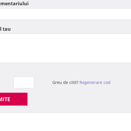
omentariului
l tau
Greu de citit?
Regenerare cod
MITE