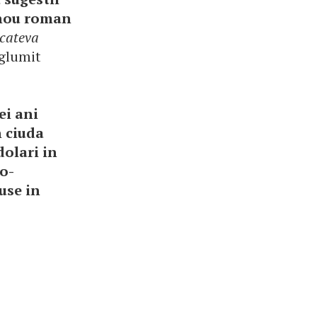
 nou roman
 cateva
 glumit
ei ani
in ciuda
dolari in
no-
use in