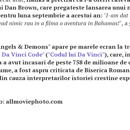
lui Dan Brown, care pregateste lansarea unui
 pentru luna septembrie a acestui an:
"I-am dat
 vad nimic rau in a filma o aventura in Bahamas!"
, a
Angels & Demons" apare pe marele ecran la tr
 Da Vinci Code"
(
"Codul lui Da Vinci"
), care, 
a a avut incasari de peste 758 de milioane de 
ume, a fost aspru criticata de Biserica Roma
din cauza interpretarilor istoriei crestine exp
to: allmoviephoto.com