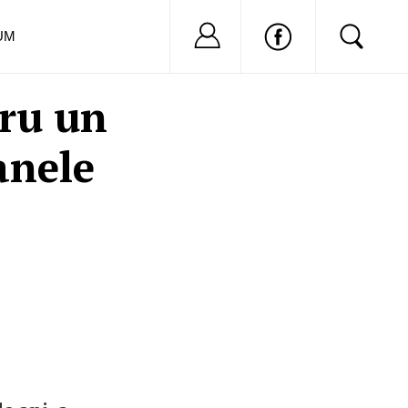
Nu ai cont?
Inregistreaza-
UM
ru un
anele