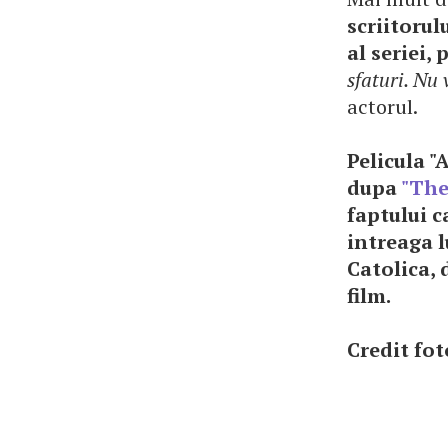
scriitoru
al seriei,
sfaturi. Nu
actorul.
Pelicula "
dupa
"The
faptului c
intreaga l
Catolica, 
film.
Credit fo