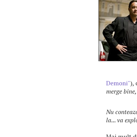
Demoni"
),
merge bine, 
Nu conteaza
la... va exp
Mai mult d