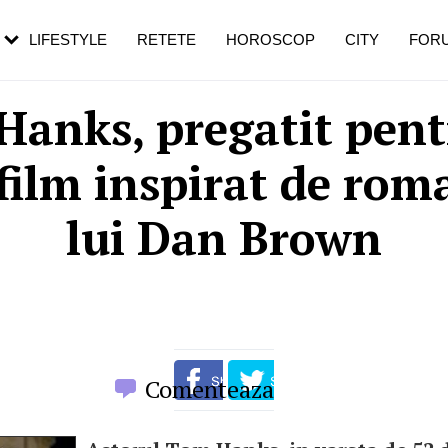
rebui să mergi
și 60 de ani. De ce te trezești mai des
pe măsură ce înaintezi în vârstă
LIFESTYLE
RETETE
HOROSCOP
CITY
FOR
Hanks, pregatit pent
film inspirat de rom
lui Dan Brown
Comenteaza