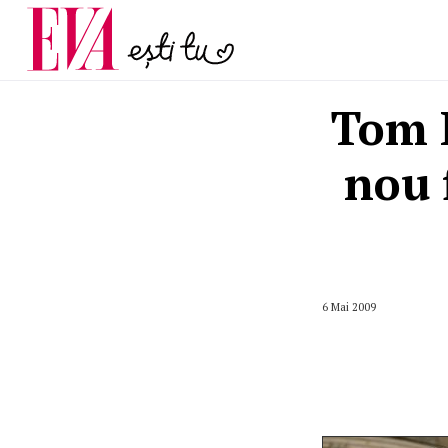
menopauză și când ar t
Carieră
la medic
Actualitate
Tom 
nou 
6 Mai 2009