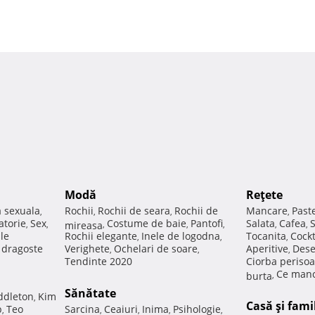
Modă
Reţete
a sexuala
Rochii
Rochii de seara
Rochii de
Mancare
Past
,
,
,
,
atorie
Sex
Costume de baie
Pantofi
Salata
Cafea
,
,
mireasa
,
,
,
,
,
ale
Rochii elegante
Inele de logodna
Tocanita
Cockt
,
,
,
e dragoste
Verighete
Ochelari de soare
Aperitive
Dese
,
,
,
Tendinte 2020
Ciorba perisoa
Ce manc
burta
,
Sănătate
ddleton
Kim
,
Casă şi fami
p
Teo
Sarcina
Ceaiuri
Inima
Psihologie
,
,
,
,
,