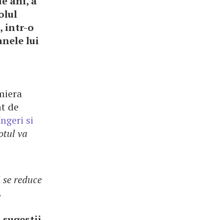
e ani, a
olul
 intr-o
nele lui
emiera
at de
Ingeri si
otul va
 se reduce
.
 sugestii