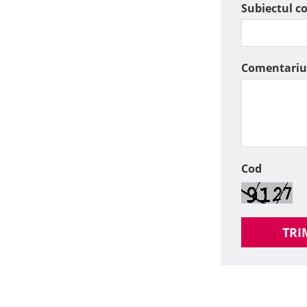
Subiectul c
Comentariu
Cod
TRI