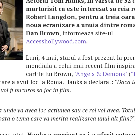
Actorul Tom Hanks, in varsta de 52 d
marturisit ca este interesat sa reia r
Robert Langdon, pentru a treia oara,
noua ecranizare a unuia dintre roma
Dan Brown
, informeaza site-ul
Accesshollywood.com
.
Luni, 4 mai, starul a fost prezent la pr
mondiala a celui mai recent film inspir
cartile lui Brown,
"Angels & Demons"
(
"
 care a avut loc la Roma. Hanks a declarat:
"Daca t
voi fi bucuros sa joc in film.
 unde va avea loc actiunea sau ce rol voi avea. Totul
loata o tema care va merita realizarea unui alt film?"
ecat atat,
Hanks a precizat ca i-a oferit cateva