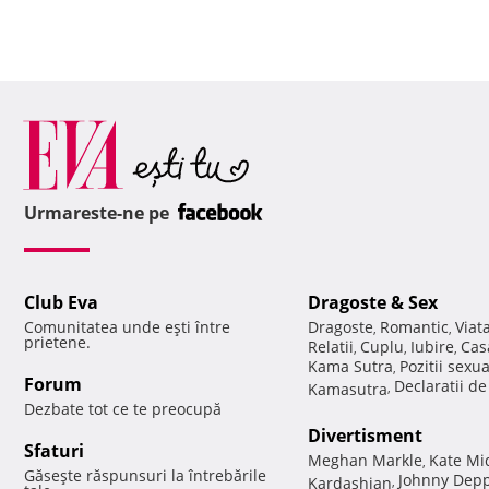
Urmareste-ne pe
Club Eva
Dragoste & Sex
Comunitatea unde eşti între
Dragoste
Romantic
Viat
,
,
prietene.
Relatii
Cuplu
Iubire
Cas
,
,
,
Kama Sutra
Pozitii sexu
,
Forum
Declaratii d
Kamasutra
,
Dezbate tot ce te preocupă
Divertisment
Sfaturi
Meghan Markle
Kate Mi
,
Găseşte răspunsuri la întrebările
Johnny Dep
Kardashian
,