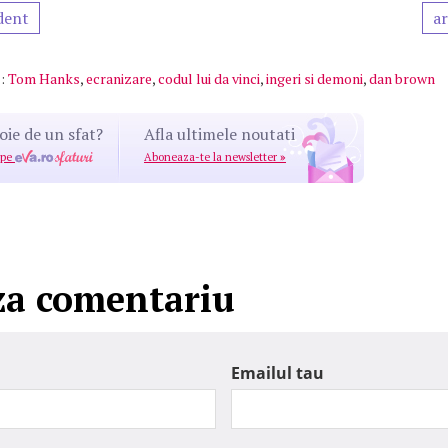
dent
ar
:
Tom Hanks
,
ecranizare
,
codul lui da vinci
,
ingeri si demoni
,
dan brown
oie de un sfat?
Afla ultimele noutati
 pe
Aboneaza-te la newsletter
»
za comentariu
Emailul tau