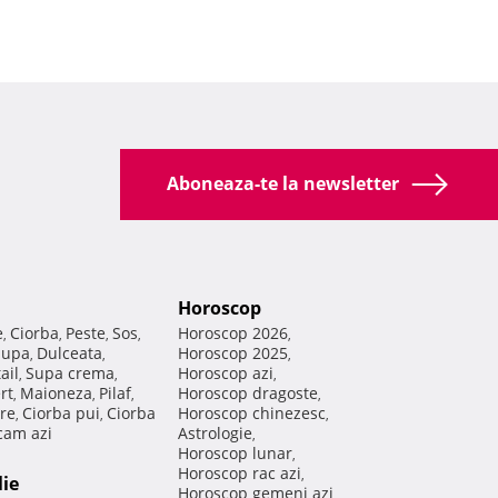
Aboneaza-te la newsletter
Horoscop
e
Ciorba
Peste
Sos
Horoscop 2026
,
,
,
,
,
Supa
Dulceata
Horoscop 2025
,
,
,
ail
Supa crema
Horoscop azi
,
,
,
rt
Maioneza
Pilaf
Horoscop dragoste
,
,
,
,
re
Ciorba pui
Ciorba
Horoscop chinezesc
,
,
,
am azi
Astrologie
,
Horoscop lunar
,
Horoscop rac azi
,
lie
Horoscop gemeni azi
,