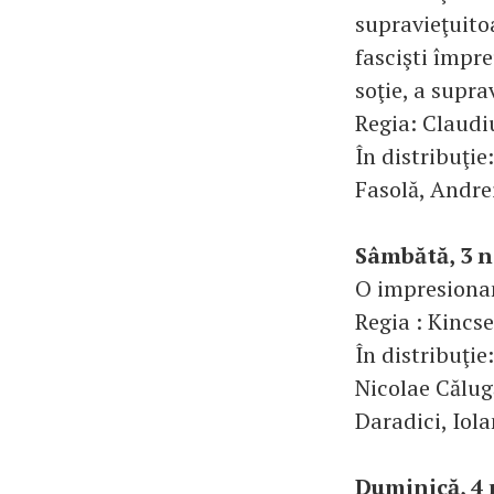
supravieţuito
fascişti împre
soţie, a supra
Regia: Claud
În distribuţi
Fasolă, Andre
Sâmbătă, 3 
O impresionant
Regia : Kincs
În distribuţi
Nicolae Călug
Daradici, Iol
Duminică, 4