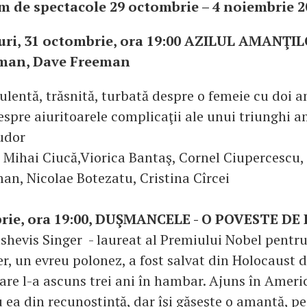
m de spectacole 29 octombrie – 4 noiembrie 2
uri, 31 octombrie, ora 19:00 AZILUL AMANŢILO
man, Dave Freeman
lentă, trăsnită, turbată despre o femeie cu doi 
despre aiuritoarele complicaţii ale unui triunghi amo
udor
e: Mihai Ciucă,Viorica Bantaş, Cornel Ciupercescu,
n, Nicolae Botezatu, Cristina Cîrcei
brie, ora 19:00, DUŞMANCELE - O POVESTE DE 
shevis Singer - laureat al Premiului Nobel pentru
, un evreu polonez, a fost salvat din Holocaust d
care l-a ascuns trei ani în hambar. Ajuns în Ameri
 ea din recunoştinţă, dar îşi găseşte o amantă, pe