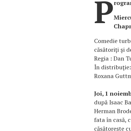
P
rogra
Mierc
Chap
Comedie turbu
căsătoriţi şi 
Regia : Dan T
În distribuţi
Roxana Guttma
Joi, 1 noiem
după Isaac Ba
Herman Broder
fata în casă, 
căsătoreşte cu