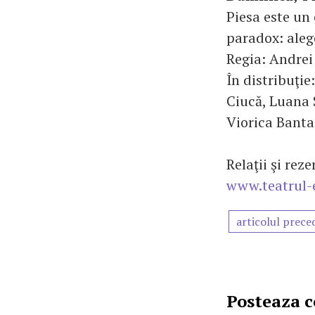
Piesa este un
paradox: alege
Regia: Andre
În distribuţie
Ciucă, Luana 
Viorica Banta
Relaţii şi 
www.teatrul-e
articolul prece
Posteaza 