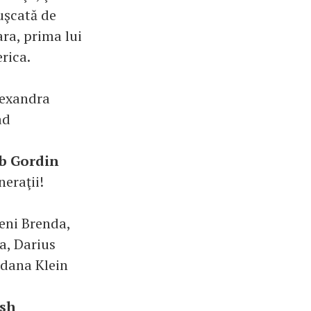
uşcată de
ara, prima lui
rica.
lexandra
ad
ob Gordin
neraţii!
eni Brenda,
a, Darius
edana Klein
Ash