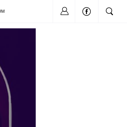
Nu ai cont?
Inregistreaza-
UM