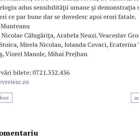
 elogiu adus sensibilităţii umane şi demonstraţia 
ri ce par bune dar se dovedesc apoi erori fatale.
i Munteanu
: Nicolae Călugăriţa, Arabela Neazi. Veaceslav Gro
Stoica, Mirela Nicolau, Iolanda Covaci, Ecaterina
ş, Viorel Manole, Mihai Prejban
rezervări bilete: 0721.332.436
vreiesc.ro
dent
ar
comentariu