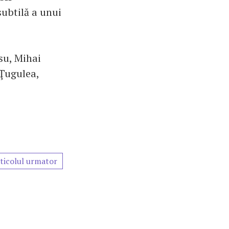
subtilă a unui
su, Mihai
 Ţugulea,
ticolul urmator