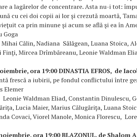
are a lagărelor de concentrare. Asta nu-i tot: împ
ună cu cei doi copii ai lor şi crezută moartă, Tam
vieţuit ca prin minune şi acum se află şi ea în Ame
iu Goga
e: Mihai Călin, Nadiana Sălăgean, Luana Stoica, A
i Finţi, Mircea Drîmbăreanu, Leonie Waldman Eli
noiembrie, ora 19:00 DINASTIA EFROS, de Iac
ă frescă a iubirii, pe fondul conflictului între ge
es Elemer
e: Leonie Waldman Eliad, Constantin Dinulescu, G
ăriţa, Lucia Maier, Marius Călugăriţa, Luana Stoic
anda Covaci, Viorel Manole, Monica Florescu, Lor
 noiembrie, ora 19:00 BLAZONUL, de Shalom 