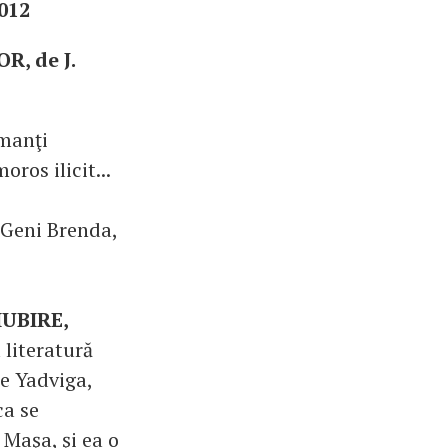
012
R, de J.
amanţi
ros ilicit...
 Geni Brenda,
IUBIRE,
 literatură
e Yadviga,
ca se
 Maşa, şi ea o