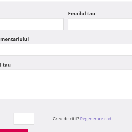
Emailul tau
omentariului
l tau
Greu de citit?
Regenerare cod