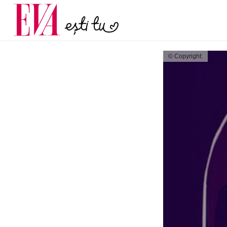
menopauză și când ar t
Carieră
la medic
Actualitate
© Copyright: