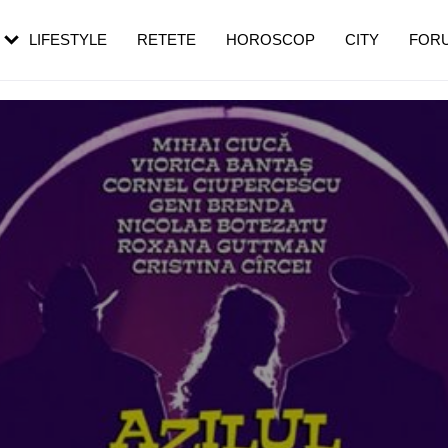
rebui să mergi
și 60 de ani. De ce te trezești mai des
pe măsură ce înaintezi în vârstă
LIFESTYLE
RETETE
HOROSCOP
CITY
FOR