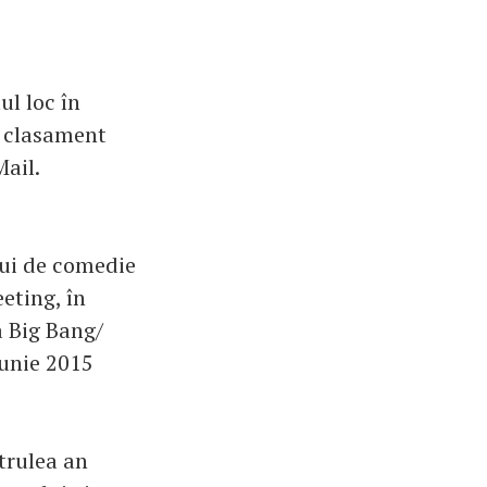
ul loc în
ui clasament
Mail.
ului de comedie
eting, în
a Big Bang/
iunie 2015
trulea an