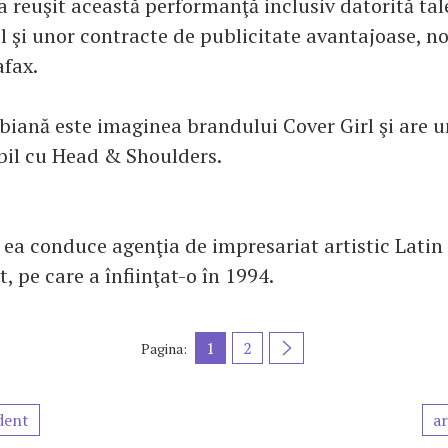
a reuşit această performanţă inclusiv datorită tal
l şi unor contracte de publicitate avantajoase, no
afax.
biană este imaginea brandului Cover Girl şi are u
abil cu Head & Shoulders.
ea conduce agenţia de impresariat artistic Latin
 pe care a înfiinţat-o în 1994.
1
2
Pagina:
dent
ar