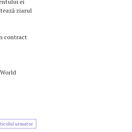
entului ei
tează ziarul
n contract
 World
ticolul urmator