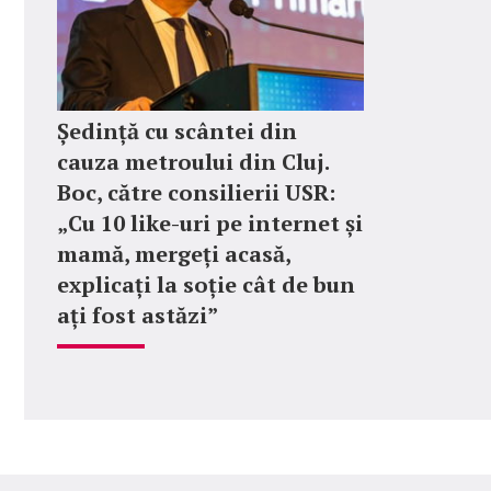
Ședință cu scântei din
cauza metroului din Cluj.
Boc, către consilierii USR:
„Cu 10 like-uri pe internet și
mamă, mergeți acasă,
explicați la soție cât de bun
ați fost astăzi”