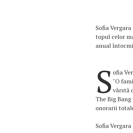
Sofia Vergara 
topul celor ma
anual întocmit
S
ofia Ve
"O fami
vârstă 
The Big Bang 
onorarii total
Sofia Vergara