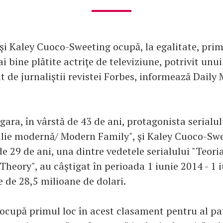
şi Kaley Cuoco-Sweeting ocupă, la egalitate, prim
i bine plătite actriţe de televiziune, potrivit un
 de jurnaliştii revistei Forbes, informează Daily 
rgara, în vârstă de 43 de ani, protagonista serial
lie modernă/ Modern Family", şi Kaley Cuoco-Swe
de 29 de ani, una dintre vedetele serialului "Teori
Theory", au câştigat în perioada 1 iunie 2014 - 1 
e de 28,5 milioane de dolari.
 ocupă primul loc în acest clasament pentru al pa