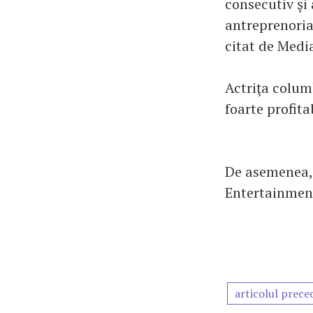
consecutiv şi 
antreprenoria
citat de Medi
Actriţa colum
foarte profit
De asemenea, 
Entertainment,
articolul prece