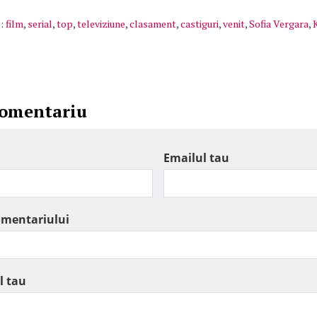
:
film
,
serial
,
top
,
televiziune
,
clasament
,
castiguri
,
venit
,
Sofia Vergara
,
comentariu
Emailul tau
omentariului
l tau