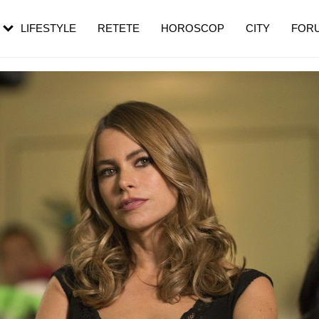
rebui să mergi
și 60 de ani. De ce te trezești mai des
pe măsură ce înaintezi în vârstă
LIFESTYLE
RETETE
HOROSCOP
CITY
FOR