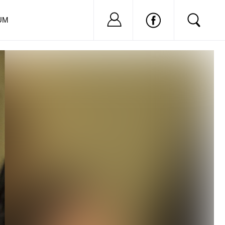
Nu ai cont?
Inregistreaza-
UM