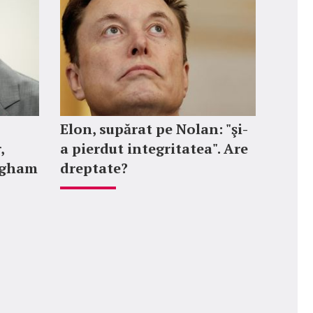
Elon, supărat pe Nolan: "şi-
,
a pierdut integritatea". Are
ngham
dreptate?