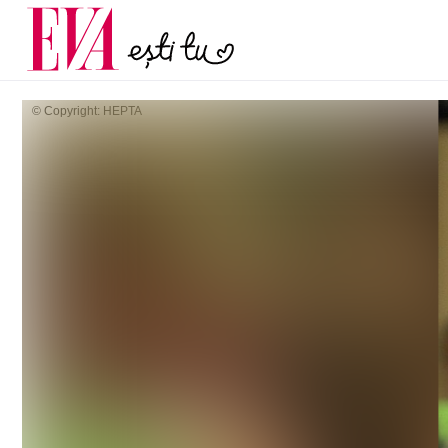
menopauză și când ar t
Carieră
la medic
Actualitate
© Copyright: HEPTA