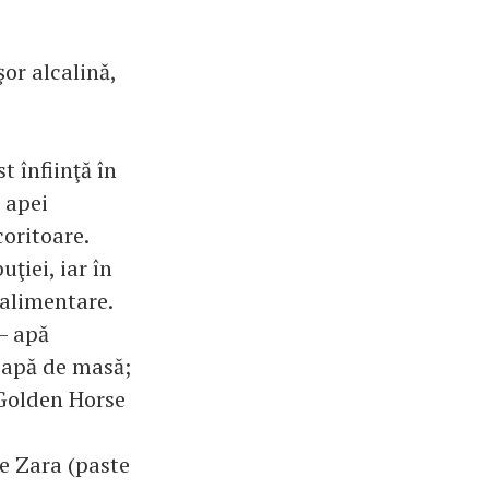
or alcalină,
 înfiinţă în
 apei
oritoare.
uţiei, iar în
alimentare.
– apă
– apă de masă;
 Golden Horse
e Zara (paste