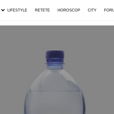
rebui să mergi
și 60 de ani. De ce te trezești mai des
pe măsură ce înaintezi în vârstă
LIFESTYLE
RETETE
HOROSCOP
CITY
FOR