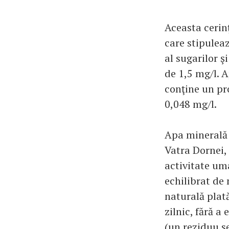
Aceasta cerin
care stipulea
al sugarilor ş
de 1,5 mg/l. 
conţine un pr
0,048 mg/l.
Apa minerală 
Vatra Dornei, 
activitate um
echilibrat de
naturală plat
zilnic, fără a
(un reziduu s