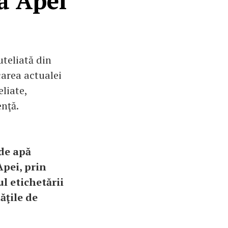
a Apei
teliată din
carea actualei
eliate,
enţă.
 de apă
Apei, prin
ul etichetării
ăţile de