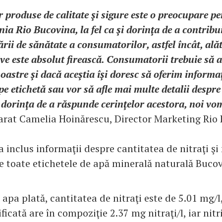
r produse de calitate şi sigure este o preocupare 
a Rio Bucovina, la fel ca şi dorinţa de a contribui
rii de sănătate a consumatorilor, astfel încât, al
tive este absolut firească. Consumatorii trebuie să 
oastre şi dacă aceştia îşi doresc să oferim informaţ
e etichetă sau vor să afle mai multe detalii despre
dorinţa de a răspunde cerinţelor acestora, noi vom
larat Camelia Hoinărescu, Director Marketing Rio
 inclus informaţii despre cantitatea de nitraţi şi n
pe toate etichetele de apă minerală naturală Bucov
 apa plată, cantitatea de nitraţi este de 5.01 mg/l
icată are în compoziţie 2.37 mg nitraţi/l, iar nitri