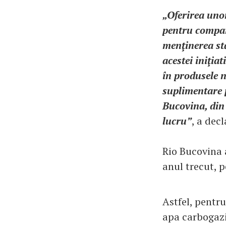
„Oferirea uno
pentru compani
menţinerea stă
acestei iniţia
în produsele n
suplimentare p
Bucovina, din 
lucru”
, a dec
Rio Bucovina a
anul trecut, 
Astfel, pentru
apa carbogazif