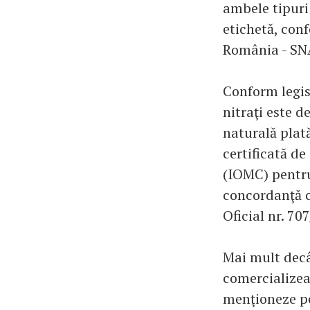
ambele tipuri
etichetă, con
România - SN
Conform legis
nitraţi este d
naturală plat
certificată d
(IOMC) pentru 
concordanţă c
Oficial nr. 70
Mai mult decâ
comercializea
menţioneze pe