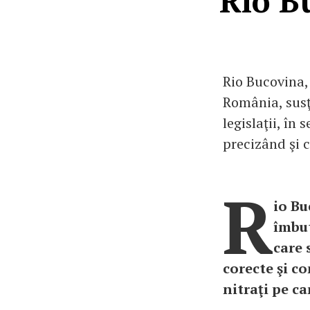
Rio B
Rio Bucovina,
România, susţ
legislaţii, în
precizând şi c
R
io Bu
îmbut
care 
corecte şi co
nitraţi pe c