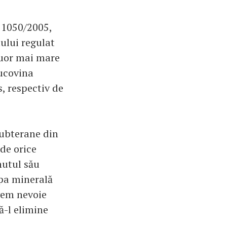
G 1050/2005,
ului regulat
fluor mai mare
Bucovina
, respectiv de
subterane din
 de orice
nutul său
apa minerală
vem nevoie
ă-l elimine