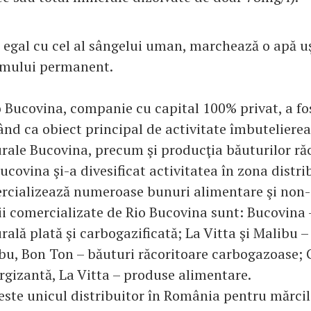
, egal cu cel al sângelui uman, marchează o apă uş
mului permanent.
Bucovina, companie cu capital 100% privat, a fost
ând ca obiect principal de activitate îmbutelierea
rale Bucovina, precum şi producţia băuturilor răc
Bucovina şi-a divesificat activitatea în zona distrib
rcializează numeroase bunuri alimentare şi non-
ii comercializate de Rio Bucovina sunt: Bucovina 
rală plată şi carbogazificată; La Vitta şi Malibu 
ibu, Bon Ton – băuturi răcoritoare carbogazoase;
rgizantă, La Vitta – produse alimentare.
este unicul distribuitor în România pentru mărcil