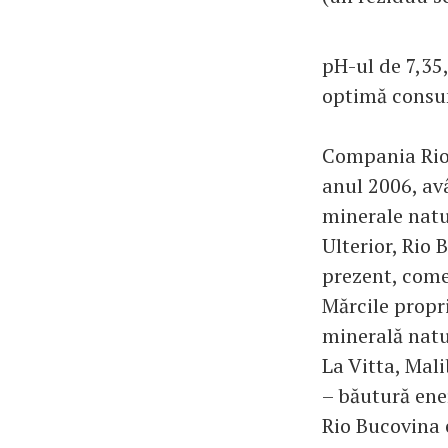
pH-ul de 7,35
optimă consu
Compania Rio 
anul 2006, av
minerale natu
Ulterior, Rio 
prezent, come
Mărcile propr
minerală natu
La Vitta, Mal
– băutură ene
Rio Bucovina 