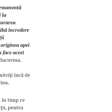
permanentă
 la
ăturarea
aibă încredere
ii
 originea apei
 face acest
 Bucovina.
itriţi încă de
ina.
, în timp ce
ţii, pentru