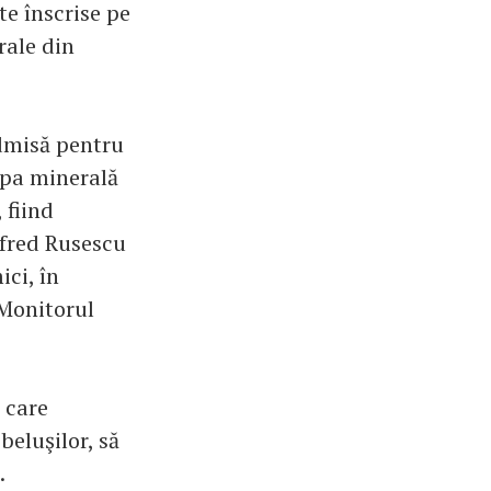
te înscrise pe
rale din
admisă pentru
 apa minerală
 fiind
lfred Rusescu
ici, în
 Monitorul
 care
eluşilor, să
.