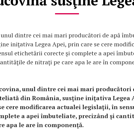
ucovina susţine Lege
 unul dintre cei mai mari producători de apă îmbu
ine iniţativa Legea Apei, prin care se cere modifi
 sensul etichetării corecte şi complete a apei îmbut
antităţile de nitraţi pe care apa le are în compon
covina, unul dintre cei mai mari producători
eliată din România, susţine iniţativa Legea 
se cere modificarea actualei legislaţii, în sens
mplete a apei îmbuteliate, precizând şi cantit
are apa le are în componenţă.