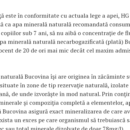
ţă este în conformitate cu actuala lege a apei, H
ză ca apa minerală naturală recomandată consum
i copiilor sub 7 ani, să nu aibă o concentraţie de 
Apa minerală naturală necarbogazificată (plată) 
ocent de 20 de ori mai mic decât cel maxim admis
naturală Bucovina îşi are originea în zăcăminte 
situate în zone de tip rezervaţie naturală, izolate
ană, de unde izvorăşte în mod natural. Prin conţi
 minerale şi compoziţia completă a elementelor, 
ă Bucovina asigură exact mineralizarea de care a
 exista un exces pe care organismul să trebuiască s
ec sau total minerale dizolvate de doar 78mg/l).