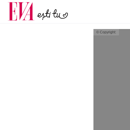
menopauză și când ar t
Carieră
la medic
Actualitate
© Copyright: