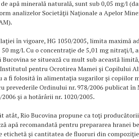
 de apă minerală naturală, sunt sub 0,05 mg/l (da
form analizelor Societăţii Naţionale a Apelor Mine
AM).
laţiei în vigoare, HG 1050/2005, limita maximă 
e 50 mg/l. Cu o concentraţie de 5,01 mg nitraţi/l,
ă Bucovina se situează cu mult sub această limită,
e Institutul pentru Ocrotirea Mamei şi Copilului A
a fi folosită în alimentaţia sugarilor şi copiilor m
u prevederile Ordinului nr. 978/2006 publicat în
7/2006 şi a hotărârii nr. 1020/2005.
t atât, Rio Bucovina propune ca toţi producătorii
ză apă recomandată pentru prepararea hranei beb
 etichetă şi cantitatea de fluoruri din compoziţie