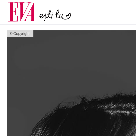
și 60 de ani. De ce te t
Carieră
pe măsură ce înaintez
Actualitate
© Copyright: