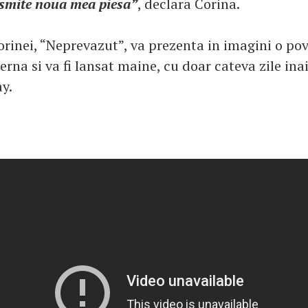
ansmite noua mea piesa”
, declara Corina.
Corinei, “Neprevazut”, va prezenta in imagini o po
rna si va fi lansat maine, cu doar cateva zile ina
y.