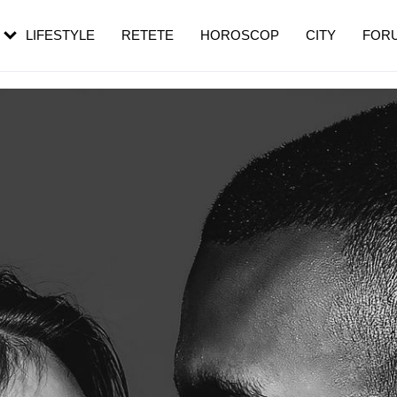
rezești mai des
Cât durează, cum te pregătești și cât
i în vârstă
de dureroasă este investigația
LIFESTYLE
RETETE
HOROSCOP
CITY
FOR