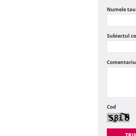
Numele tau
Subiectul c
Comentariu
Cod
TRI