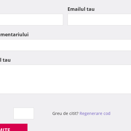
Emailul tau
omentariului
l tau
Greu de citit?
Regenerare cod
MITE