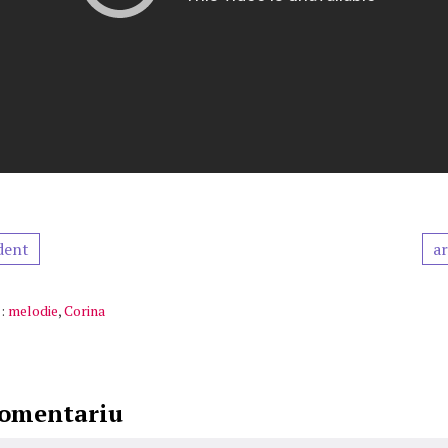
dent
ar
:
melodie
,
Corina
comentariu