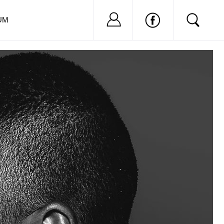
Nu ai cont?
Inregistreaza-
UM