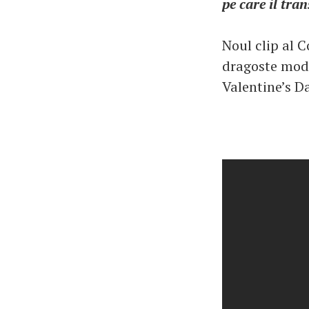
pe care il tr
Noul clip al 
dragoste mode
Valentine’s Da