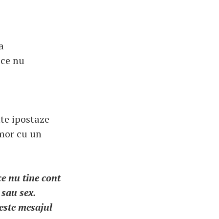
a
 ce nu
nte ipostaze
amor cu un
ce nu tine cont
 sau sex.
 este mesajul