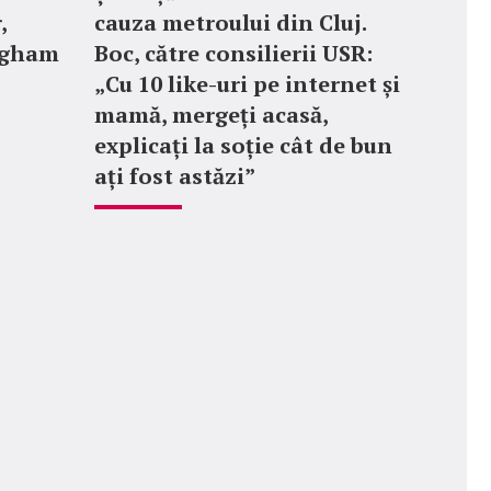
,
cauza metroului din Cluj.
ngham
Boc, către consilierii USR:
„Cu 10 like-uri pe internet și
mamă, mergeți acasă,
explicați la soție cât de bun
ați fost astăzi”