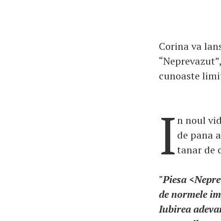
Corina va lan
“Neprevazut”,
cunoaste limi
I
n noul vi
de pana a
tanar de 
"Piesa <Neprev
de normele imp
Iubirea adevar