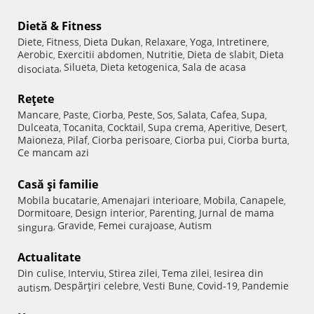
Dietă & Fitness
Diete
Fitness
Dieta Dukan
Relaxare
Yoga
Intretinere
,
,
,
,
,
,
Aerobic
Exercitii abdomen
Nutritie
Dieta de slabit
Dieta
,
,
,
,
Silueta
Dieta ketogenica
Sala de acasa
disociata
,
,
,
Reţete
Mancare
Paste
Ciorba
Peste
Sos
Salata
Cafea
Supa
,
,
,
,
,
,
,
,
Dulceata
Tocanita
Cocktail
Supa crema
Aperitive
Desert
,
,
,
,
,
,
Maioneza
Pilaf
Ciorba perisoare
Ciorba pui
Ciorba burta
,
,
,
,
,
Ce mancam azi
Casă şi familie
Mobila bucatarie
Amenajari interioare
Mobila
Canapele
,
,
,
,
Dormitoare
Design interior
Parenting
Jurnal de mama
,
,
,
Gravide
Femei curajoase
Autism
singura
,
,
,
Actualitate
Din culise
Interviu
Stirea zilei
Tema zilei
Iesirea din
,
,
,
,
Despărţiri celebre
Vesti Bune
Covid-19
Pandemie
autism
,
,
,
,