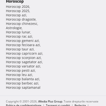
Horoscop
Horoscop 2026
,
Horoscop 2025
,
Horoscop azi
,
Horoscop dragoste
,
Horoscop chinezesc
,
Astrologie
,
Horoscop lunar
,
Horoscop rac azi
,
Horoscop gemeni azi
,
Horoscop fecioara azi
,
Horoscop taur azi
,
Horoscop capricorn azi
,
Horoscop scorpion azi
,
Horoscop sagetator azi
,
Horoscop varsator azi
,
Horoscop pesti azi
,
Horoscop leu azi
,
Horoscop balanta azi
,
Horoscop berbec azi
,
Horoscop saptamanal
Copyright © 2001-2026,
iMedia Plus Group
. Toate drepturile rezervate
Politica de confidențialitate
|
Termeni si conditii
|
Redacţia
|