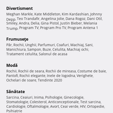
Divertisment
Meghan Markle
Kate Middleton
Kim Kardashian
Johnny
,
,
,
Teo Trandafir
Angelina Jolie
Dana Rogoz
Dani Otil
Depp
,
,
,
,
,
Smiley
Andra
Delia
Gina Pistol
Justin Bieber
Melania
,
,
,
,
,
Program TV
Program Pro TV
Program Antena 1
Trump
,
,
,
Frumuseţe
Păr
Rochii
Unghii
Parfumuri
Coafuri
Machiaj
Sani
,
,
,
,
,
,
,
Manichiura
Sampon
Buze
Celulita
Machiaj ochi
,
,
,
,
,
Tratament celulita
Salonul de acasa
,
Modă
Rochii
Rochii de seara
Rochii de mireasa
Costume de baie
,
,
,
,
Pantofi
Rochii elegante
Inele de logodna
Verighete
,
,
,
,
Ochelari de soare
Tendinte 2020
,
Sănătate
Sarcina
Ceaiuri
Inima
Psihologie
Ginecologie
,
,
,
,
,
Stomatologie
Colesterol
Anticonceptionale
Test sarcina
,
,
,
,
Cardiologie
Oftalmologie
Avort
Ceai verde
HIV
Ortopedie
,
,
,
,
,
,
Psihiatrie