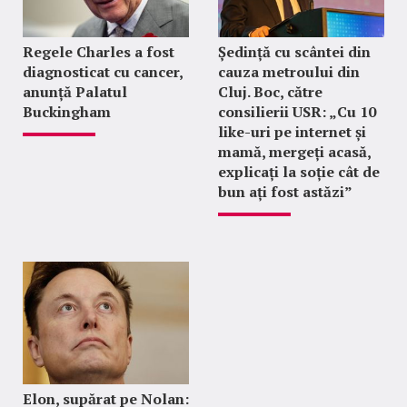
Regele Charles a fost
Ședință cu scântei din
diagnosticat cu cancer,
cauza metroului din
anunță Palatul
Cluj. Boc, către
Buckingham
consilierii USR: „Cu 10
like-uri pe internet și
mamă, mergeți acasă,
explicați la soție cât de
bun ați fost astăzi”
Elon, supărat pe Nolan: