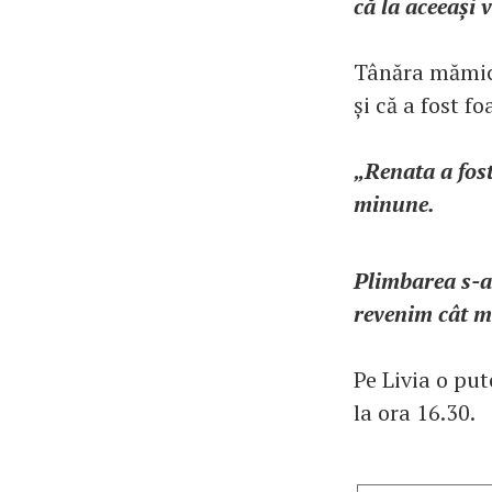
că la aceeași 
Tânăra mămică
și că a fost f
„Renata a fost
minune.
Plimbarea s-a 
revenim cât m
Pe Livia o put
la ora 16.30.