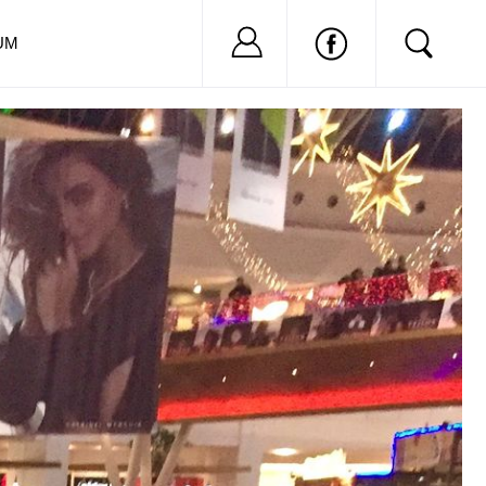
Nu ai cont?
Inregistreaza-
UM