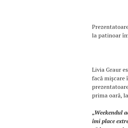
Prezentatoare
la patinoar îm
Livia Graur es
facă mișcare 
prezentatoare
prima oară, la
„Weekendul ac
îmi place extr