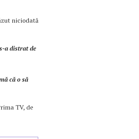
ăzut niciodată
s-a distrat de
rmă că o să
 Prima TV, de