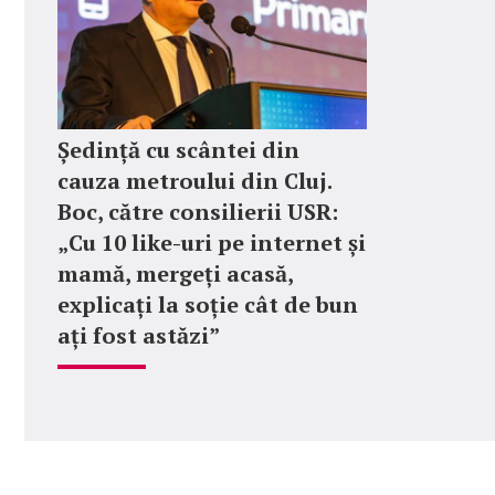
Ședință cu scântei din
cauza metroului din Cluj.
Boc, către consilierii USR:
„Cu 10 like-uri pe internet și
mamă, mergeți acasă,
explicați la soție cât de bun
ați fost astăzi”