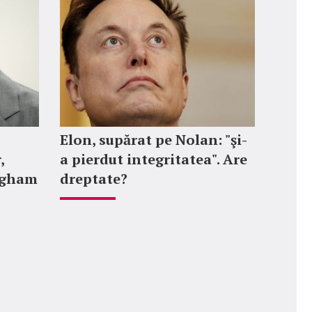
Elon, supărat pe Nolan: "şi-
,
a pierdut integritatea". Are
ngham
dreptate?