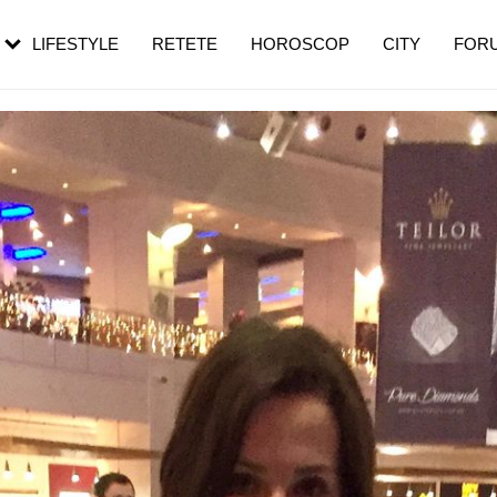
rezești mai des
Cât durează, cum te pregătești și cât
i în vârstă
de dureroasă este investigația
LIFESTYLE
RETETE
HOROSCOP
CITY
FOR