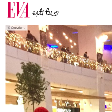
și 60 de ani. De ce te t
Carieră
pe măsură ce înaintez
Actualitate
© Copyright: