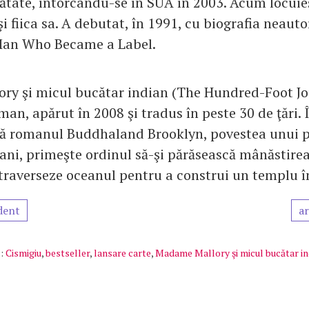
inătate, întorcându-se în SUA în 2003. Acum locuie
şi fiica sa. A debutat, în 1991, cu biografia neauto
Man Who Became a Label.
y şi micul bucătar indian (The Hundred-Foot Jo
an, apărut în 2008 şi tradus în peste 30 de ţări. 
ă romanul Buddhaland Brooklyn, povestea unui p
e ani, primeşte ordinul să-şi părăsească mânăstire
ă traverseze oceanul pentru a construi un templu 
dent
ar
:
Cismigiu
,
bestseller
,
lansare carte
,
Madame Mallory şi micul bucătar in