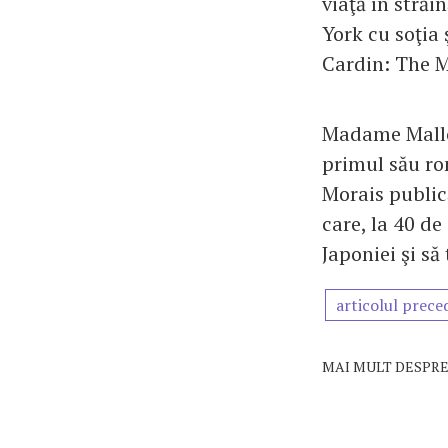
viaţă în stră
York cu soţia 
Cardin: The 
Madame Mallor
primul său rom
Morais public
care, la 40 d
Japoniei şi s
articolul prece
MAI MULT DESPRE