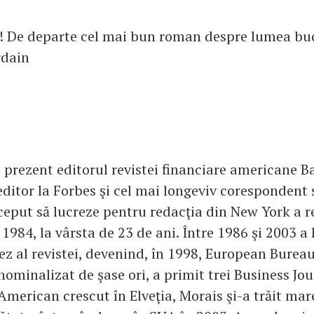
! De departe cel mai bun roman despre lumea bucă
dain
 prezent editorul revistei financiare americane B
editor la Forbes şi cel mai longeviv corespondent 
nceput să lucreze pentru redacţia din New York a r
 1984, la vârsta de 23 de ani. Între 1986 şi 2003 a 
ez al revistei, devenind, în 1998, European Bureau
nominalizat de şase ori, a primit trei Business Jou
American crescut în Elveţia, Morais şi-a trăit mar