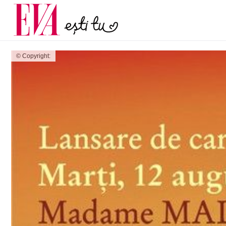
și 60 de ani. De ce te t
Carieră
pe măsură ce înaintez
Actualitate
© Copyright: