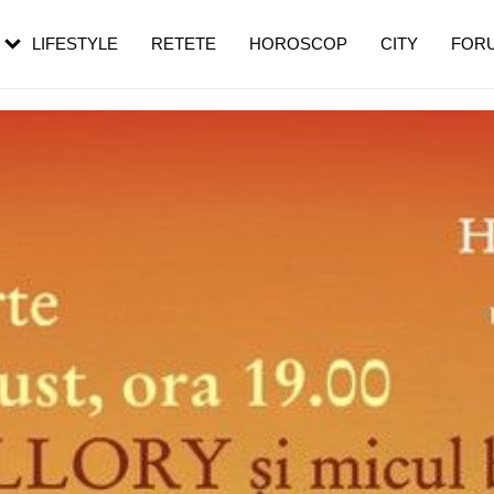
rezești mai des
Cât durează, cum te pregătești și cât
i în vârstă
de dureroasă este investigația
LIFESTYLE
RETETE
HOROSCOP
CITY
FOR