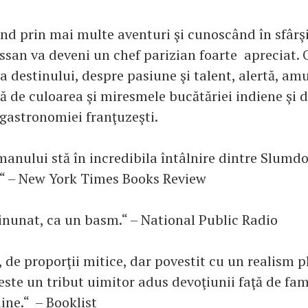
ând prin mai multe aventuri şi cunoscând în sfârşi
ssan va deveni un chef parizian foarte apreciat. 
 destinului, despre pasiune şi talent, alertă, am
nă de culoarea şi miresmele bucătăriei indiene şi 
gastronomiei franţuzeşti.
anului stă în incredibila întâlnire dintre Slumdo
e.“ – New York Times Books Review
unat, ca un basm.“ – National Public Radio
 de proporţii mitice, dar povestit cu un realism p
 este un tribut uimitor adus devoţiunii faţă de fami
ine.“ – Booklist