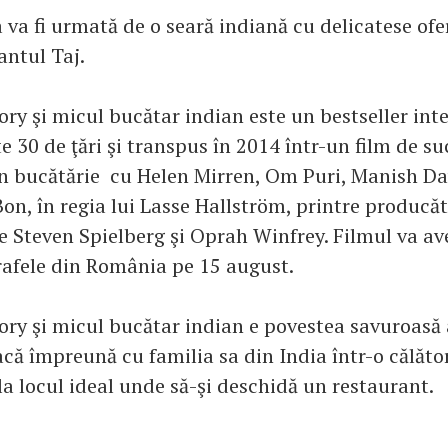
 va fi urmată de o seară indiană cu delicatese ofe
antul Taj.
y şi micul bucătar indian este un bestseller inte
e 30 de ţări şi transpus în 2014 într-un film de s
 în bucătărie cu Helen Mirren, Om Puri, Manish Da
on, în regia lui Lasse Hallström, printre producăt
Steven Spielberg şi Oprah Winfrey. Filmul va av
afele din România pe 15 august.
y şi micul bucătar indian e povestea savuroasă 
acă împreună cu familia sa din India într-o călător
la locul ideal unde să-şi deschidă un restaurant.