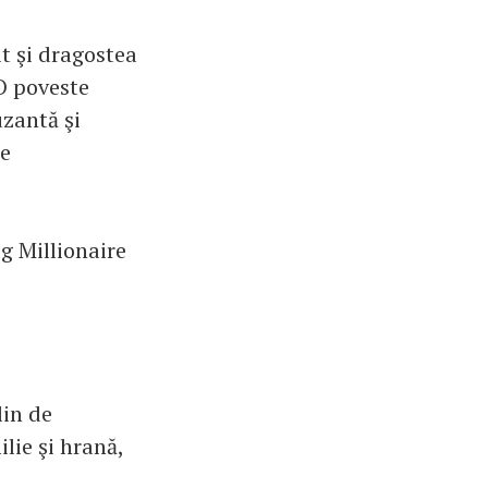
t şi dragostea
O poveste
uzantă şi
de
g Millionaire
lin de
lie şi hrană,