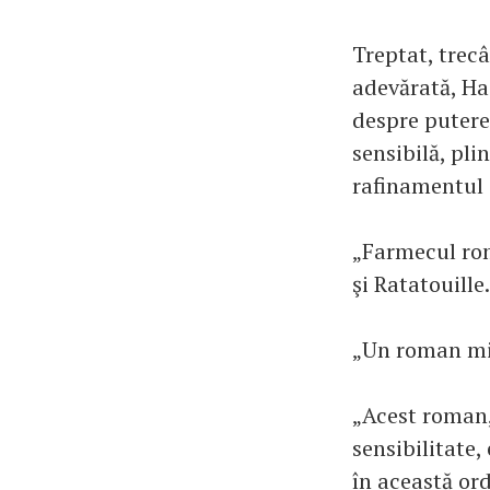
Treptat, trec
adevărată, Ha
despre puterea
sensibilă, pli
rafinamentul 
„Farmecul rom
şi Ratatouill
„Un roman min
„Acest roman,
sensibilitate,
în această ord