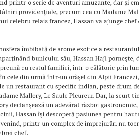
ând printr-o serie de aventuri amuzante, dar şi em
ntâlniri providenţiale, precum cea cu Madame Mal
ui celebru relais francez, Hassan va ajunge chef d
mosfera îmbibată de arome exotice a restaurantul
parţinând bunicului său, Hassan Haji porneşte,
reună cu restul familiei, într-o călătorie prin lu
în cele din urmă într-un orăşel din Alpii Francezi
de un restaurant cu specific indian, peste drum de
Madame Mallory, Le Saule Pleureur. Dar, la scurt t
y declanşează un adevărat război gastronomic, î
cinii, Hassan îşi descoperă pasiunea pentru haut
venind, printr-un complex de împrejurări nu toc
ebrei chef.