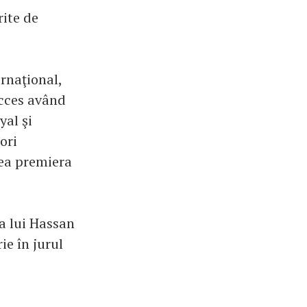
rite de
rnaţional,
ucces având
yal şi
ori
ea premiera
a lui Hassan
ie în jurul