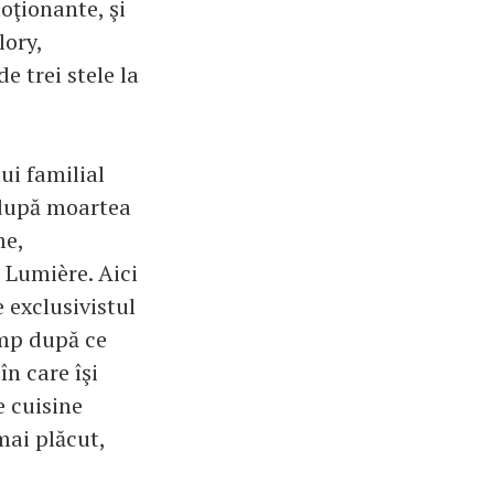
oţionante, şi
lory,
e trei stele la
ui familial
 după moartea
me,
, Lumière. Aici
 exclusivistul
imp după ce
n care îşi
e cuisine
mai plăcut,