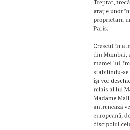
Treptat, trec
graţie unor î
proprietara un
Paris.
Crescut în at
din Mumbai, a
mamei lui, împ
stabilindu-se 
îşi vor deschi
relais al lui 
Madame Mallor
antrenează ve
europeană, de
discipolul cel