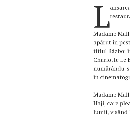
L
ansarea
restaur
Madame Mallor
apărut în pest
titlul Război
Charlotte Le B
numărându-se 
în cinematogr
Madame Mallor
Haji, care ple
lumii, visând 