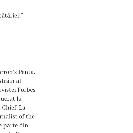
tăriei!“ –
arron’s Penta.
străin al
evistei Forbes
lucrat la
 Chief. La
rnalist of the
e parte din