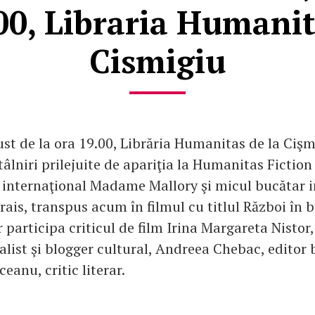
00, Libraria Humanit
Cismigiu
st de la ora 19.00, Librăria Humanitas de la Cişmi
âlniri prilejuite de apariţia la Humanitas Fiction
i internaţional Madame Mallory şi micul bucătar 
ais, transpus acum în filmul cu titlul Război în b
participa criticul de film Irina Margareta Nistor,
alist şi blogger cultural, Andreea Chebac, editor 
anu, critic literar.