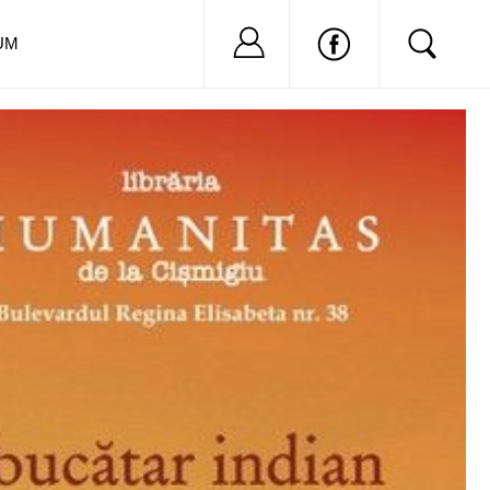
Nu ai cont?
Inregistreaza-
UM