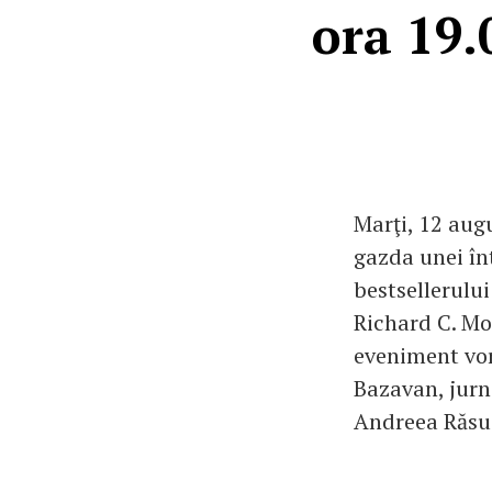
ora 19.
Marţi, 12 augu
gazda unei înt
bestsellerulu
Richard C. Mor
eveniment vor 
Bazavan, jurn
Andreea Răsuce