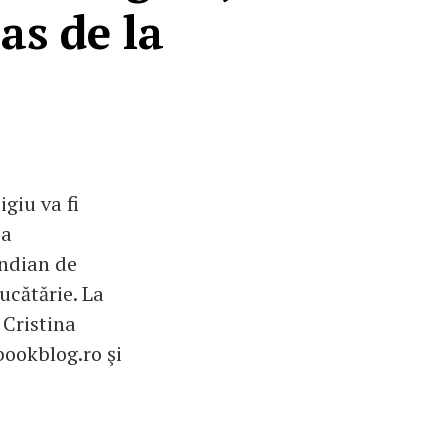
as de la
giu va fi
 a
indian de
ucătărie. La
 Cristina
bookblog.ro şi