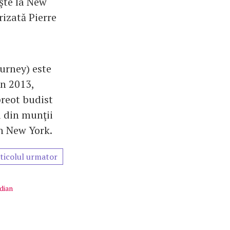
şte la New
rizată Pierre
urney) este
În 2013,
reot budist
a din munţii
în New York.
ticolul urmator
dian