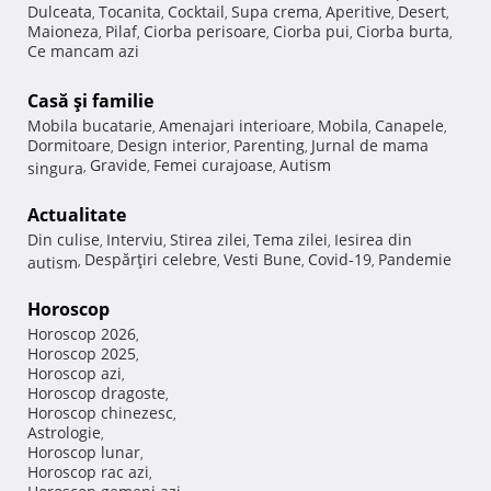
Dulceata
Tocanita
Cocktail
Supa crema
Aperitive
Desert
,
,
,
,
,
,
Maioneza
Pilaf
Ciorba perisoare
Ciorba pui
Ciorba burta
,
,
,
,
,
Ce mancam azi
Casă şi familie
Mobila bucatarie
Amenajari interioare
Mobila
Canapele
,
,
,
,
Dormitoare
Design interior
Parenting
Jurnal de mama
,
,
,
Gravide
Femei curajoase
Autism
singura
,
,
,
Actualitate
Din culise
Interviu
Stirea zilei
Tema zilei
Iesirea din
,
,
,
,
Despărţiri celebre
Vesti Bune
Covid-19
Pandemie
autism
,
,
,
,
Horoscop
Horoscop 2026
,
Horoscop 2025
,
Horoscop azi
,
Horoscop dragoste
,
Horoscop chinezesc
,
Astrologie
,
Horoscop lunar
,
Horoscop rac azi
,