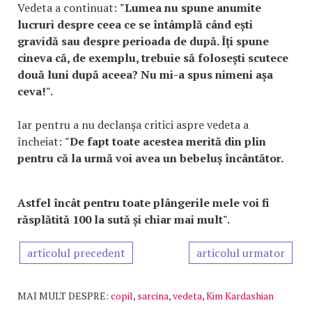
Vedeta a continuat:
"Lumea nu spune anumite
lucruri despre ceea ce se întâmplă când ești
gravidă sau despre perioada de după. Îți spune
cineva că, de exemplu, trebuie să folosești scutece
două luni după aceea? Nu mi-a spus nimeni așa
ceva!".
Iar pentru a nu declanşa critici aspre vedeta a
încheiat:
"De fapt toate acestea merită din plin
pentru că la urmă voi avea un bebeluș încântător.
Astfel încât pentru toate plângerile mele voi fi
răsplătită 100 la sută și chiar mai mult".
articolul precedent
articolul urmator
MAI MULT DESPRE:
copil
,
sarcina
,
vedeta
,
Kim Kardashian