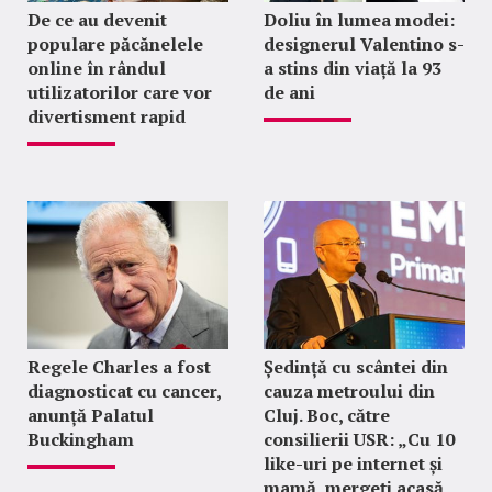
De ce au devenit
Doliu în lumea modei:
populare păcănelele
designerul Valentino s-
online în rândul
a stins din viață la 93
utilizatorilor care vor
de ani
divertisment rapid
Regele Charles a fost
Ședință cu scântei din
diagnosticat cu cancer,
cauza metroului din
anunță Palatul
Cluj. Boc, către
Buckingham
consilierii USR: „Cu 10
like-uri pe internet și
mamă, mergeți acasă,