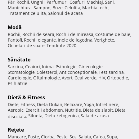
Păr
Rochii
Unghii
Parfumuri
Coafuri
Machiaj
Sani
,
,
,
,
,
,
,
Manichiura
Sampon
Buze
Celulita
Machiaj ochi
,
,
,
,
,
Tratament celulita
Salonul de acasa
,
Modă
Rochii
Rochii de seara
Rochii de mireasa
Costume de baie
,
,
,
,
Pantofi
Rochii elegante
Inele de logodna
Verighete
,
,
,
,
Ochelari de soare
Tendinte 2020
,
Sănătate
Sarcina
Ceaiuri
Inima
Psihologie
Ginecologie
,
,
,
,
,
Stomatologie
Colesterol
Anticonceptionale
Test sarcina
,
,
,
,
Cardiologie
Oftalmologie
Avort
Ceai verde
HIV
Ortopedie
,
,
,
,
,
,
Psihiatrie
Dietă & Fitness
Diete
Fitness
Dieta Dukan
Relaxare
Yoga
Intretinere
,
,
,
,
,
,
Aerobic
Exercitii abdomen
Nutritie
Dieta de slabit
Dieta
,
,
,
,
Silueta
Dieta ketogenica
Sala de acasa
disociata
,
,
,
Reţete
Mancare
Paste
Ciorba
Peste
Sos
Salata
Cafea
Supa
,
,
,
,
,
,
,
,