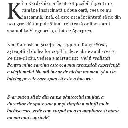
K
im Kardashian a făcut tot posibilul pentru a
rămâne însărcinată a doua oară, ceea ce nu
înseamnă, însă, că este prea încântată să fie din
nou gravidă timp de 9 luni, relatează online ziarul
spaniol La Vanguardia, citat de Agerpres.
Kim Kardashian și soțul ei, rapperul Kanye West,
așteaptă al doilea lor copil în decembrie anul acesta.
Pe site-ul său, vedeta a mărturisit: "
Voi fi realistă!
Pentru mine sarcina este cea mai groaznică experiență
a vieții mele! Nu mă bucur de niciun moment și nu le
înțeleg pe cele care spun că este o bucurie.
S-ar putea să fie din cauza pântecelui umflat, a
durerilor de spate sau pur și simplu a minții mele
închise care vede cum corpul meu ia amploare și nimic
nu mă mai cuprinde".