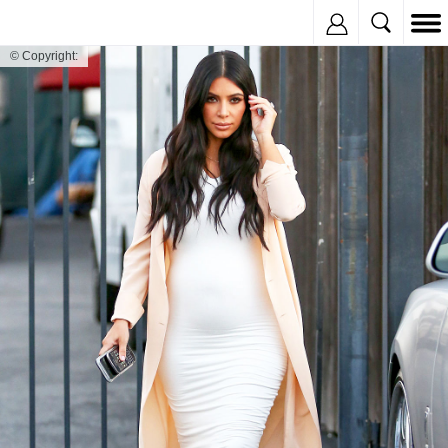
Inregistreaza
© Copyright: