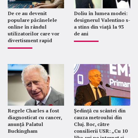
De ce au devenit
Doliu în lumea modei:
populare păcănelele
designerul Valentino s-
online în rândul
a stins din viață la 93
utilizatorilor care vor
de ani
divertisment rapid
Regele Charles a fost
Ședință cu scântei din
diagnosticat cu cancer,
cauza metroului din
anunță Palatul
Cluj. Boc, către
Buckingham
consilierii USR: „Cu 10
like-uri pe internet și