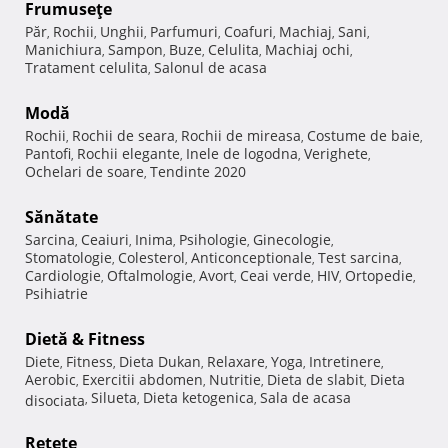
Frumuseţe
Păr
Rochii
Unghii
Parfumuri
Coafuri
Machiaj
Sani
,
,
,
,
,
,
,
Manichiura
Sampon
Buze
Celulita
Machiaj ochi
,
,
,
,
,
Tratament celulita
Salonul de acasa
,
Modă
Rochii
Rochii de seara
Rochii de mireasa
Costume de baie
,
,
,
,
Pantofi
Rochii elegante
Inele de logodna
Verighete
,
,
,
,
Ochelari de soare
Tendinte 2020
,
Sănătate
Sarcina
Ceaiuri
Inima
Psihologie
Ginecologie
,
,
,
,
,
Stomatologie
Colesterol
Anticonceptionale
Test sarcina
,
,
,
,
Cardiologie
Oftalmologie
Avort
Ceai verde
HIV
Ortopedie
,
,
,
,
,
,
Psihiatrie
Dietă & Fitness
Diete
Fitness
Dieta Dukan
Relaxare
Yoga
Intretinere
,
,
,
,
,
,
Aerobic
Exercitii abdomen
Nutritie
Dieta de slabit
Dieta
,
,
,
,
Silueta
Dieta ketogenica
Sala de acasa
disociata
,
,
,
Reţete