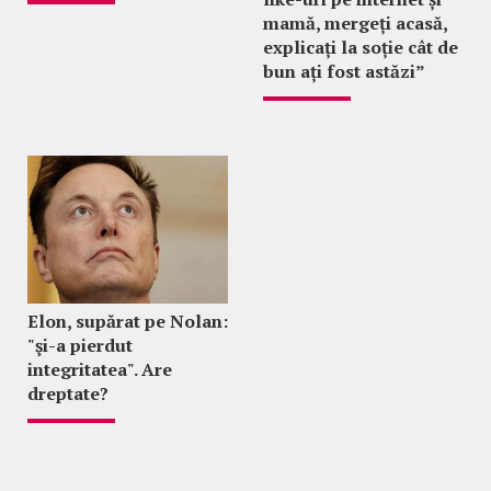
mamă, mergeți acasă,
explicați la soție cât de
bun ați fost astăzi”
Elon, supărat pe Nolan:
"şi-a pierdut
integritatea". Are
dreptate?