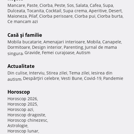
Mancare
Paste
Ciorba
Peste
Sos
Salata
Cafea
Supa
,
,
,
,
,
,
,
,
Dulceata
Tocanita
Cocktail
Supa crema
Aperitive
Desert
,
,
,
,
,
,
Maioneza
Pilaf
Ciorba perisoare
Ciorba pui
Ciorba burta
,
,
,
,
,
Ce mancam azi
Casă şi familie
Mobila bucatarie
Amenajari interioare
Mobila
Canapele
,
,
,
,
Dormitoare
Design interior
Parenting
Jurnal de mama
,
,
,
Gravide
Femei curajoase
Autism
singura
,
,
,
Actualitate
Din culise
Interviu
Stirea zilei
Tema zilei
Iesirea din
,
,
,
,
Despărţiri celebre
Vesti Bune
Covid-19
Pandemie
autism
,
,
,
,
Horoscop
Horoscop 2026
,
Horoscop 2025
,
Horoscop azi
,
Horoscop dragoste
,
Horoscop chinezesc
,
Astrologie
,
Horoscop lunar
,