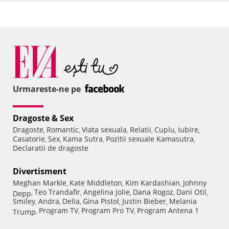
Urmareste-ne pe
Dragoste & Sex
Dragoste
Romantic
Viata sexuala
Relatii
Cuplu
Iubire
,
,
,
,
,
,
Casatorie
Sex
Kama Sutra
Pozitii sexuale Kamasutra
,
,
,
,
Declaratii de dragoste
Divertisment
Meghan Markle
Kate Middleton
Kim Kardashian
Johnny
,
,
,
Teo Trandafir
Angelina Jolie
Dana Rogoz
Dani Otil
Depp
,
,
,
,
,
Smiley
Andra
Delia
Gina Pistol
Justin Bieber
Melania
,
,
,
,
,
Program TV
Program Pro TV
Program Antena 1
Trump
,
,
,