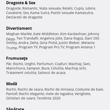
Dragoste & Sex
Dragoste
Romantic
Viata sexuala
Relatii
Cuplu
Iubire
,
,
,
,
,
,
Casatorie
Sex
Kama Sutra
Pozitii sexuale Kamasutra
,
,
,
,
Declaratii de dragoste
Divertisment
Meghan Markle
Kate Middleton
Kim Kardashian
Johnny
,
,
,
Teo Trandafir
Angelina Jolie
Dana Rogoz
Dani Otil
Depp
,
,
,
,
,
Smiley
Andra
Delia
Gina Pistol
Justin Bieber
Melania
,
,
,
,
,
Program TV
Program Pro TV
Program Antena 1
Trump
,
,
,
Frumuseţe
Păr
Rochii
Unghii
Parfumuri
Coafuri
Machiaj
Sani
,
,
,
,
,
,
,
Manichiura
Sampon
Buze
Celulita
Machiaj ochi
,
,
,
,
,
Tratament celulita
Salonul de acasa
,
Modă
Rochii
Rochii de seara
Rochii de mireasa
Costume de baie
,
,
,
,
Pantofi
Rochii elegante
Inele de logodna
Verighete
,
,
,
,
Ochelari de soare
Tendinte 2020
,
Sănătate