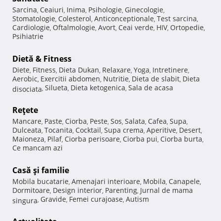
Sarcina
Ceaiuri
Inima
Psihologie
Ginecologie
,
,
,
,
,
Stomatologie
Colesterol
Anticonceptionale
Test sarcina
,
,
,
,
Cardiologie
Oftalmologie
Avort
Ceai verde
HIV
Ortopedie
,
,
,
,
,
,
Psihiatrie
Dietă & Fitness
Diete
Fitness
Dieta Dukan
Relaxare
Yoga
Intretinere
,
,
,
,
,
,
Aerobic
Exercitii abdomen
Nutritie
Dieta de slabit
Dieta
,
,
,
,
Silueta
Dieta ketogenica
Sala de acasa
disociata
,
,
,
Reţete
Mancare
Paste
Ciorba
Peste
Sos
Salata
Cafea
Supa
,
,
,
,
,
,
,
,
Dulceata
Tocanita
Cocktail
Supa crema
Aperitive
Desert
,
,
,
,
,
,
Maioneza
Pilaf
Ciorba perisoare
Ciorba pui
Ciorba burta
,
,
,
,
,
Ce mancam azi
Casă şi familie
Mobila bucatarie
Amenajari interioare
Mobila
Canapele
,
,
,
,
Dormitoare
Design interior
Parenting
Jurnal de mama
,
,
,
Gravide
Femei curajoase
Autism
singura
,
,
,