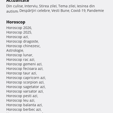
Actualitate
Din culise
Interviu
Stirea zilei
Tema zilei
Iesirea din
,
,
,
,
Despărţiri celebre
Vesti Bune
Covid-19
Pandemie
autism
,
,
,
,
Horoscop
Horoscop 2026
,
Horoscop 2025
,
Horoscop azi
,
Horoscop dragoste
,
Horoscop chinezesc
,
Astrologie
,
Horoscop lunar
,
Horoscop rac azi
,
Horoscop gemeni azi
,
Horoscop fecioara azi
,
Horoscop taur azi
,
Horoscop capricorn azi
,
Horoscop scorpion azi
,
Horoscop sagetator azi
,
Horoscop varsator azi
,
Horoscop pesti azi
,
Horoscop leu azi
,
Horoscop balanta azi
,
Horoscop berbec azi
,