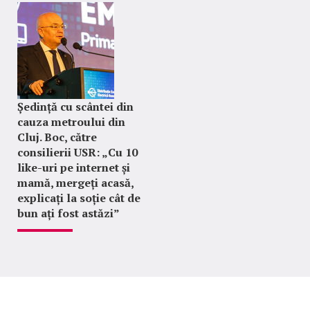
Ședință cu scântei din
cauza metroului din
Cluj. Boc, către
consilierii USR: „Cu 10
like-uri pe internet și
mamă, mergeți acasă,
explicați la soție cât de
bun ați fost astăzi”