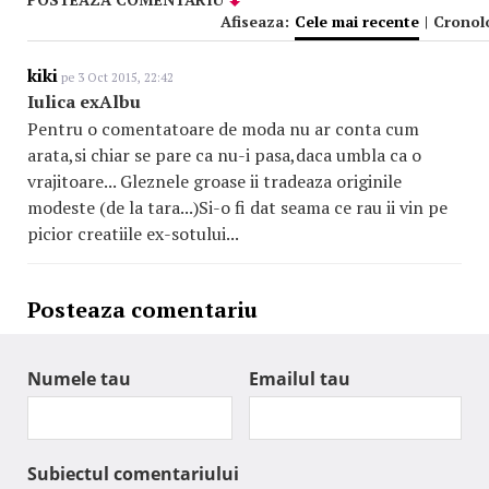
Afiseaza:
Cele mai recente
|
Cronol
kiki
pe 3 Oct 2015, 22:42
Iulica exAlbu
Pentru o comentatoare de moda nu ar conta cum
arata,si chiar se pare ca nu-i pasa,daca umbla ca o
vrajitoare... Gleznele groase ii tradeaza originile
modeste (de la tara...)Si-o fi dat seama ce rau ii vin pe
picior creatiile ex-sotului...
Posteaza comentariu
Numele tau
Emailul tau
Subiectul comentariului