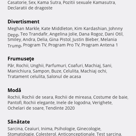
Casatorie
Sex
Kama Sutra
Pozitii sexuale Kamasutra
,
,
,
,
Declaratii de dragoste
Divertisment
Meghan Markle
Kate Middleton
Kim Kardashian
Johnny
,
,
,
Teo Trandafir
Angelina Jolie
Dana Rogoz
Dani Otil
Depp
,
,
,
,
,
Smiley
Andra
Delia
Gina Pistol
Justin Bieber
Melania
,
,
,
,
,
Program TV
Program Pro TV
Program Antena 1
Trump
,
,
,
Frumuseţe
Păr
Rochii
Unghii
Parfumuri
Coafuri
Machiaj
Sani
,
,
,
,
,
,
,
Manichiura
Sampon
Buze
Celulita
Machiaj ochi
,
,
,
,
,
Tratament celulita
Salonul de acasa
,
Modă
Rochii
Rochii de seara
Rochii de mireasa
Costume de baie
,
,
,
,
Pantofi
Rochii elegante
Inele de logodna
Verighete
,
,
,
,
Ochelari de soare
Tendinte 2020
,
Sănătate
Sarcina
Ceaiuri
Inima
Psihologie
Ginecologie
,
,
,
,
,
Stomatologie
Colesterol
Anticonceptionale
Test sarcina
,
,
,
,