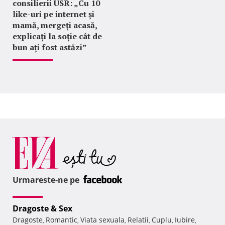
consilierii USR: „Cu 10
like-uri pe internet și
mamă, mergeți acasă,
explicați la soție cât de
bun ați fost astăzi”
Urmareste-ne pe
Dragoste & Sex
Dragoste
Romantic
Viata sexuala
Relatii
Cuplu
Iubire
,
,
,
,
,
,