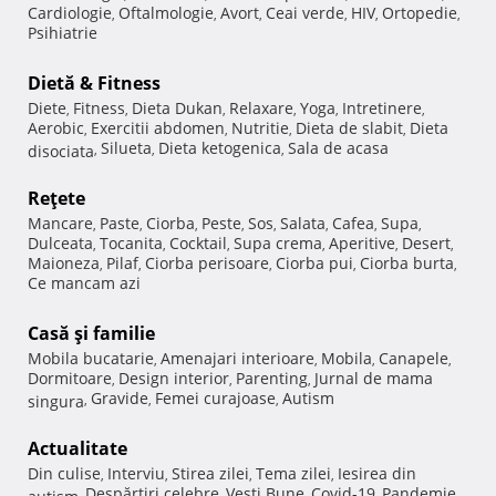
Cardiologie
Oftalmologie
Avort
Ceai verde
HIV
Ortopedie
,
,
,
,
,
,
Psihiatrie
Dietă & Fitness
Diete
Fitness
Dieta Dukan
Relaxare
Yoga
Intretinere
,
,
,
,
,
,
Aerobic
Exercitii abdomen
Nutritie
Dieta de slabit
Dieta
,
,
,
,
Silueta
Dieta ketogenica
Sala de acasa
disociata
,
,
,
Reţete
Mancare
Paste
Ciorba
Peste
Sos
Salata
Cafea
Supa
,
,
,
,
,
,
,
,
Dulceata
Tocanita
Cocktail
Supa crema
Aperitive
Desert
,
,
,
,
,
,
Maioneza
Pilaf
Ciorba perisoare
Ciorba pui
Ciorba burta
,
,
,
,
,
Ce mancam azi
Casă şi familie
Mobila bucatarie
Amenajari interioare
Mobila
Canapele
,
,
,
,
Dormitoare
Design interior
Parenting
Jurnal de mama
,
,
,
Gravide
Femei curajoase
Autism
singura
,
,
,
Actualitate
Din culise
Interviu
Stirea zilei
Tema zilei
Iesirea din
,
,
,
,
Despărţiri celebre
Vesti Bune
Covid-19
Pandemie
autism
,
,
,
,