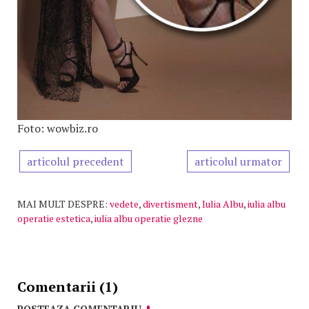
Foto: wowbiz.ro
articolul precedent
articolul urmator
MAI MULT DESPRE:
vedete
,
divertisment
,
Iulia Albu
,
iulia albu
operatie estetica
,
iulia albu operatie glezne
Comentarii (1)
POSTEAZA COMENTARIU